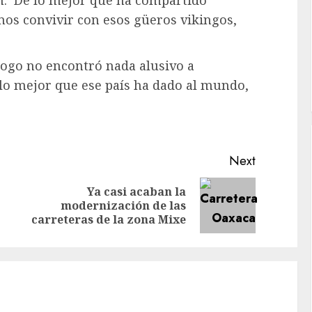
n. De lo mejor que ha compartido
os convivir con esos güeros vikingos,
ólogo no encontró nada alusivo a
e lo mejor que ese país ha dado al mundo,
Next
Ya casi acaban la
Previous
Next
modernización de las
post:
post:
carreteras de la zona Mixe