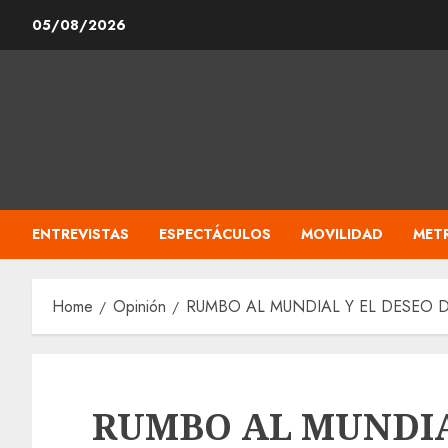
Skip
05/08/2026
to
content
ENTREVISTAS
ESPECTÁCULOS
MOVILIDAD
MET
Home
Opinión
RUMBO AL MUNDIAL Y EL DESEO 
RUMBO AL MUNDIA