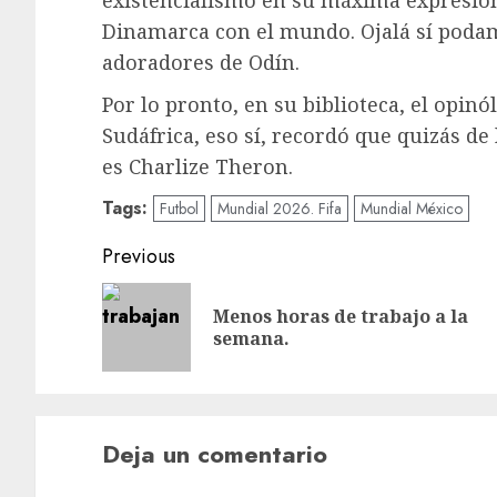
existencialismo en su máxima expresió
Dinamarca con el mundo. Ojalá sí podam
adoradores de Odín.
Por lo pronto, en su biblioteca, el opin
Sudáfrica, eso sí, recordó que quizás d
es Charlize Theron.
Tags:
Futbol
Mundial 2026. Fifa
Mundial México
Post
Previous
navigation
Menos horas de trabajo a la
semana.
Deja un comentario