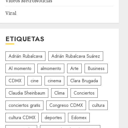
Videos MetroNoticias
Viral
ETIQUETAS
Adrián Rubalcava
Adrián Rubalcava Suárez
Al momento
almomento
Arte
Business
CDMX
cine
cinema
Clara Brugada
Claudia Sheinbaum
Clima
Conciertos
conciertos gratis
Congreso CDMX
cultura
cultura CDMX
deportes
Edomex