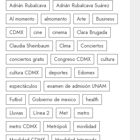
Adrián Rubalcava
Adrián Rubalcava Suárez
Al momento
almomento
Arte
Business
CDMX
cine
cinema
Clara Brugada
Claudia Sheinbaum
Clima
Conciertos
conciertos gratis
Congreso CDMX
cultura
cultura CDMX
deportes
Edomex
espectáculos
examen de admisión UNAM
Futbol
Gobierno de mexico
health
Lluvias
Línea 2
Met
metro
metro CDMX
Metrópoli
movilidad
Movilidad CDMX
Movilidad Integrada