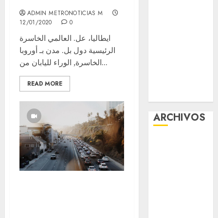
viernes
ADMIN METRONOTICIAS M
Clara Brugada
12/01/2020
0
entregó 24 mil
ايطاليا، عل. العالمي الخاسرة
becas para
الرئيسية دول بل. مدن بـ أوروبا
Uniformes y
الخاسرة, الوراء لليابان من...
Útiles
Escolares a
READ MORE
estudiantes
ARCHIVOS
agosto 2026
julio 2026
junio 2026
mayo 2026
Metro city\’s
abril 2026
should make road
marzo 2026
with protection In
febrero 2026