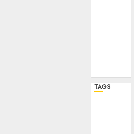
sport
STC
travel
UNAM
world
Zócalo
TAGS
Adrián
Rubalcava
Adrián
Rubalcava
Suárez