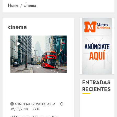
Home
cinema
cinema
Everything You
ENTRADAS
Wanted to Know
RECIENTES
About mega city\’s
Santa Clara
ADMIN METRONOTICIAS M
del Cobre
12/01/2020
0
celebra 60