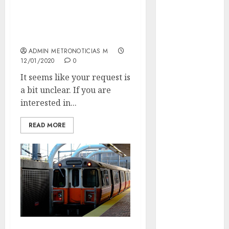
Go For Western
Al momento
Economy With
These Pioneering
almomento
ADMIN METRONOTICIAS M
Arte
12/01/2020
0
It seems like your request is
Business
a bit unclear. If you are
interested in...
CDMX
cine
READ MORE
cinema
Clara
Brugada
Claudia
Sheinbaum