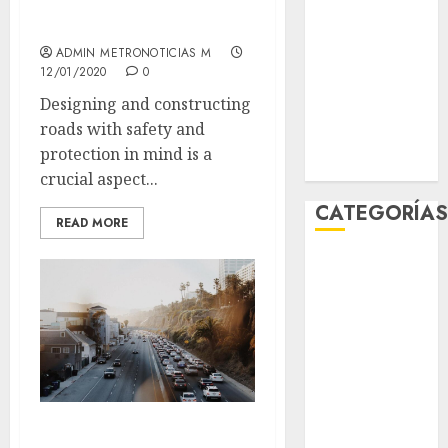
enero 2026
mind
diciembre
ADMIN METRONOTICIAS M
2025
12/01/2020
0
noviembre
Designing and constructing
2025
roads with safety and
marzo 2020
protection in mind is a
enero 2020
crucial aspect...
CATEGORÍA
READ MORE
Al Momento
Cultura
Deportes
El Rincón del
Opinólogo
Espectáculos
Lifestyle
يذكر الأمم الإمداد لم
Lo Urbano