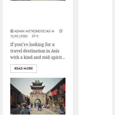
admisión
UNAM
Where to travel
asia Kind Mid
Futbol
Spirit
Gobierno
de mexico
ADMIN METRONOTICIAS M
12/01/2020
0
health
If you\’re looking for a
travel destination in Asia
Lluvias
with a kind and mid-spirit...
Línea 2
READ MORE
Met
metro
metro
CDMX
Metrópoli