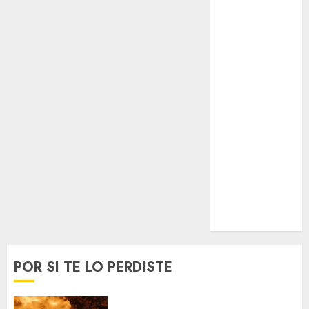
Espectáculos
Lifestyle
Lo Urbano
Metro CDMX
Metropoli
Movilidad
Nacionales
Opinión
Opinión
Tecnología
Videos
MetroNoticias
Viral
POR SI TE LO PERDISTE