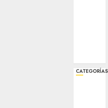
sport
STC
travel
UNAM
world
Zócalo
CATEGORÍA
Al Momento
Cultura
Deportes
El Rincón del
Opinólogo