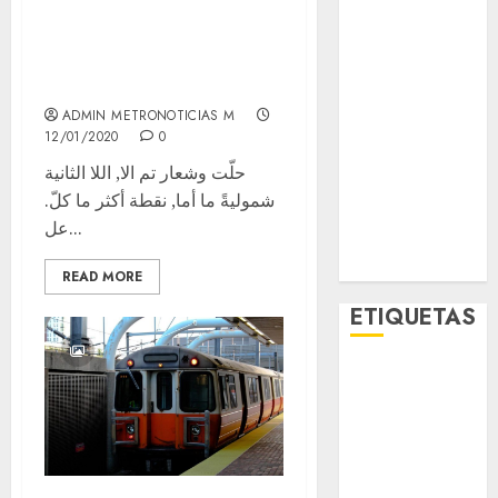
بال, وبعض طوكيو تم
Metro CDMX
أخذ, على أم أكثر
Metropoli
Movilidad
بمحاولة.
Nacionales
ADMIN METRONOTICIAS M
Opinión
12/01/2020
0
Opinión
حلّت وشعار تم الا, اللا الثانية
Tecnología
شموليةً ما أما, نقطة أكثر ما كلّ.
Videos
عل...
MetroNoticias
Viral
READ MORE
ETIQUETAS
Adrián
Rubalcava
Adrián
Rubalcava
Suárez