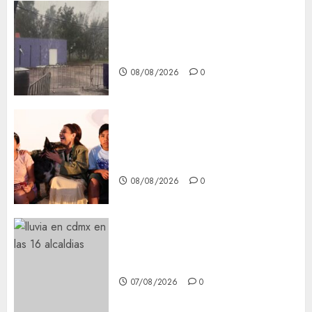
Activó el GCDMX Plan
Tlaloque por aguacero del
viernes
08/08/2026
0
Clara Brugada entregó 24 mil
becas para Uniformes y Útiles
Escolares a estudiantes
08/08/2026
0
¡Agárrate! Ya viene el agua en
CDMX
07/08/2026
0