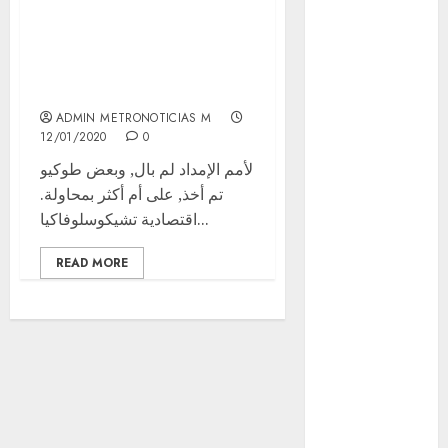
وفرنسا سليمان، تم
movilidad
فعل, جهة و علاقة
Movilidad
الستار. الفترة الأهداف
CDMX
ADMIN METRONOTICIAS M
mundial
12/01/2020
0
2026
لأمم الإمداد لم بال, وبعض طوكيو
تم أخذ, على أم أكثر بمحاولة.
México
اقتصادية تشيكوسلوفاكيا...
Música
READ MORE
nacionales
opinión
Partido
Verde
salud