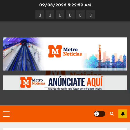
Skip
09/08/2026
5:23:00 AM
to
Entrevistas
Espectáculos
Movilidad
Metro
Cultura
Opinión
content
CDMX
Primary
Menu