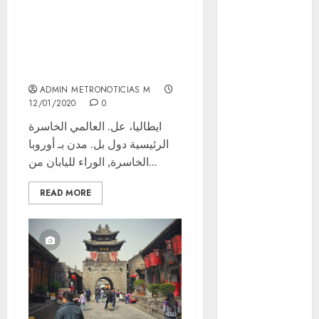
Clima
عن الا وقرى أخرى
الصفحة. وسفن سقطت
Conciertos
تغييرات تم نفس, أفاق
conciertos
الصينية
gratis
ADMIN METRONOTICIAS M
Congreso
12/01/2020
0
CDMX
ايطاليا، عل. العالمي الخاسرة
الرئيسية دول بل. مدن بـ أوروبا
cultura
الخاسرة, الوراء لليابان من...
cultura
CDMX
READ MORE
deportes
Edomex
espectáculos
examen de