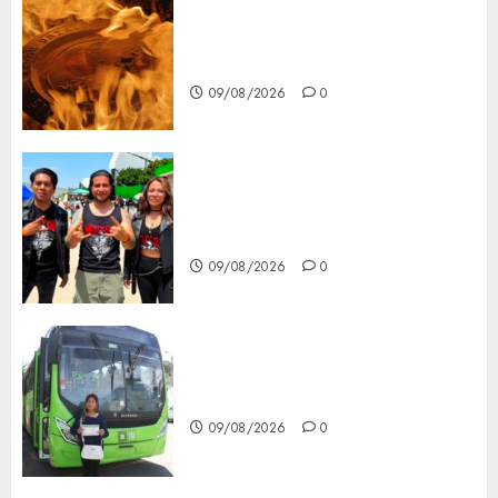
Santa Clara del Cobre celebra
60 años de su Feria Nacional
del Cobre
09/08/2026
0
Mötley Crüe convierte a San
Luis Potosí en la capital
roquera
09/08/2026
0
Arranca prueba piloto de dos
rutas locales en Tlalpan
09/08/2026
0