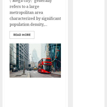
\”Mega city\” generally
años de su
refers to a large
Feria Nacional
metropolitan area
del Cobre
characterized by significant
Mötley Crüe
population density,...
convierte a
San Luis
READ MORE
Potosí en la
capital
roquera
Arranca
prueba piloto
de dos rutas
locales en
Tlalpan
يذكر الأمم الإمداد لم
Activó el
بال, وبعض طوكيو تم
GCDMX Plan
أخذ, على أم أكثر
Tlaloque por
بمحاولة.
aguacero del