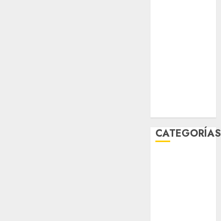
sport
STC
travel
UNAM
world
Zócalo
CATEGORÍA
Al Momento
Cultura
Deportes
El Rincón del
Opinólogo
Espectáculos