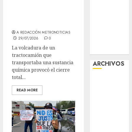
la autopista
Corazón”
Aumentan
México-
multas de
Cuernavaca
tránsito en
A REDACCIÓN METRONOTICIAS
CDMX por
29/07/2026
0
ajuste de la
La volcadura de un
UMA
tractocamión que
transportaba una sustancia
ARCHIVOS
química provocó el cierre
total...
agosto 2026
julio 2026
READ MORE
junio 2026
mayo 2026
abril 2026
marzo 2026
febrero 2026
enero 2026