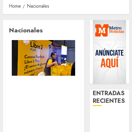
Home
Nacionales
Nacionales
Diagnóstico
ENTRADAS
oportuno y
RECIENTES
prevención, ejes
para mejorar la
Activó el
salud de los
GCDMX Plan
mexicanos
Tlaloque por