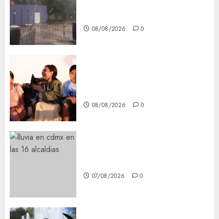
Tlaloque por aguacero del
viernes
08/08/2026
0
Clara Brugada entregó 24 mil
becas para Uniformes y Útiles
Escolares a estudiantes
08/08/2026
0
¡Agárrate! Ya viene el agua en
CDMX
07/08/2026
0