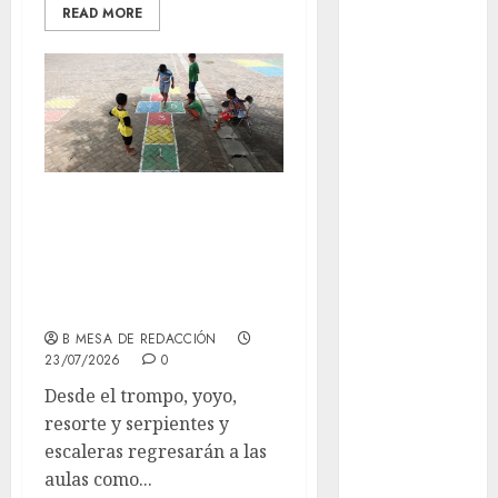
Al momento
READ MORE
almomento
Arte
Business
CDMX
SEP propone el
regreso de juegos
cine
tradicionales a las
cinema
aulas
Clara
B MESA DE REDACCIÓN
Brugada
23/07/2026
0
Desde el trompo, yoyo,
Claudia
Sheinbaum
resorte y serpientes y
escaleras regresarán a las
Clima
aulas como...