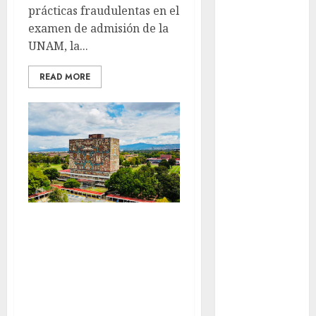
prácticas fraudulentas en el
Futbol
examen de admisión de la
UNAM, la...
Gobierno
de mexico
READ MORE
health
Lluvias
Línea 2
Met
metro
Examen de
admisión a la
metro
CDMX
UNAM destapa
preocupación ante
Metrópoli
prácticas