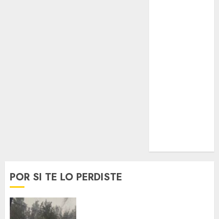
Lifestyle
Lo Urbano
Metro CDMX
Metropoli
Movilidad
Nacionales
Opinión
Opinión
Tecnología
Videos
MetroNoticias
Viral
POR SI TE LO PERDISTE
Activó el GCDMX Plan