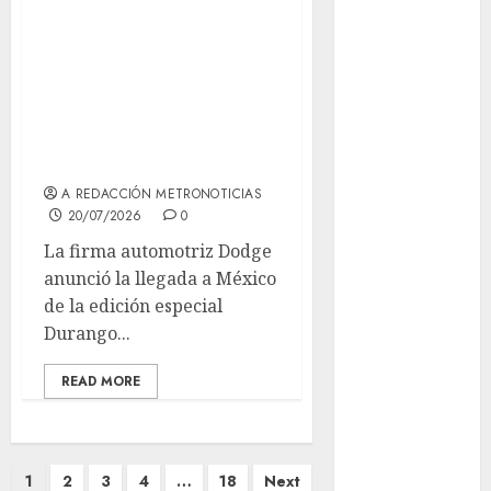
Al momento
Dodge presenta en
almomento
México la
Durango SRT
Arte
Hellcat Black
Business
Demon
A REDACCIÓN METRONOTICIAS
CDMX
20/07/2026
0
cine
La firma automotriz Dodge
anunció la llegada a México
cinema
de la edición especial
Durango...
Clara
Brugada
READ MORE
Claudia
Sheinbaum
Clima
Paginación
1
2
3
4
…
18
Next