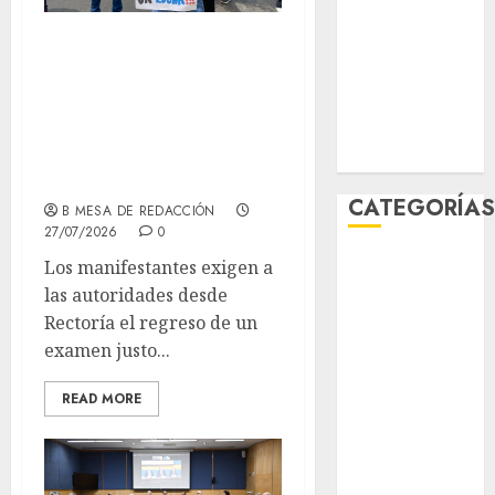
diciembre
¡Examen
2025
presencial! Así
noviembre
2025
exigen aspirantes
marzo 2020
y estudiantes de la
enero 2020
UNAM
CATEGORÍA
B MESA DE REDACCIÓN
27/07/2026
0
Al Momento
Los manifestantes exigen a
Cultura
las autoridades desde
Deportes
Rectoría el regreso de un
El Rincón del
examen justo...
Opinólogo
READ MORE
Espectáculos
Lifestyle
Lo Urbano
Metro CDMX