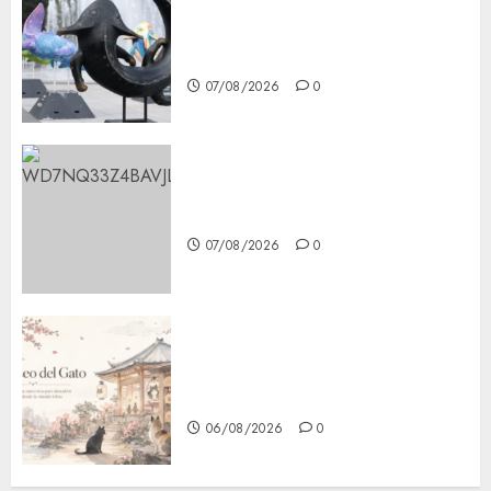
Plaza Tlaxcoaque se convierte
en el hábitat de la exposición
“Ajolotes en el Corazón”
07/08/2026
0
Aumentan multas de tránsito
en CDMX por ajuste de la UMA
07/08/2026
0
¿Amante de los michis?
Lánzate al Museo del Gato en
CDMX
06/08/2026
0