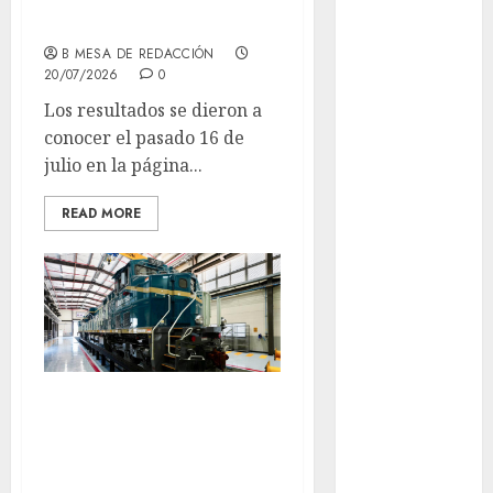
movilidad
fraudulentas
B MESA DE REDACCIÓN
Movilidad
CDMX
20/07/2026
0
Los resultados se dieron a
mundial
conocer el pasado 16 de
2026
julio en la página...
México
READ MORE
Música
nacionales
opinión
Partido
Verde
Llegan las
primeras 12
salud
locomotoras del
sport