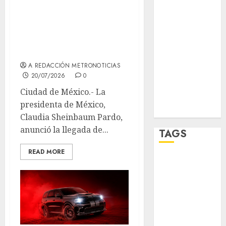
Tren Maya de
carga; proyecto
STC
será inaugurado
travel
en 2027
UNAM
A REDACCIÓN METRONOTICIAS
20/07/2026
0
world
Ciudad de México.- La
presidenta de México,
Zócalo
Claudia Sheinbaum Pardo,
anunció la llegada de...
TAGS
READ MORE
Adrián
Rubalcava
Adrián
Rubalcava
Suárez