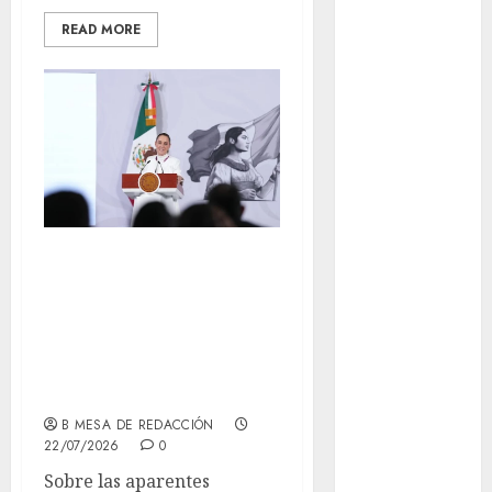
Conciertos
READ MORE
conciertos
gratis
Congreso
CDMX
cultura
cultura
Sheinabum: la
CDMX
UNAM debe
deportes
adaptarse a la
inteligencia
Edomex
artificial
espectáculos
B MESA DE REDACCIÓN
22/07/2026
0
examen de
admisión
Sobre las aparentes
UNAM