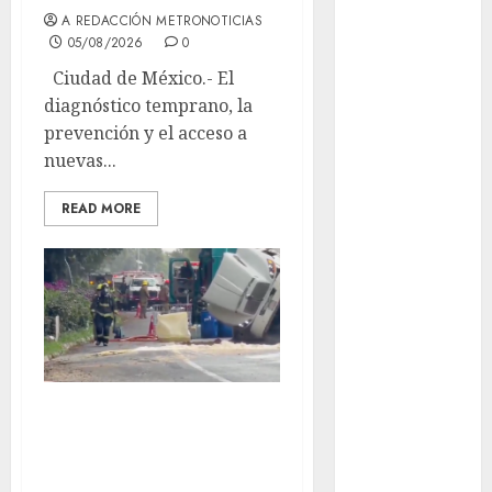
aguacero del
A REDACCIÓN METRONOTICIAS
05/08/2026
0
viernes
Clara Brugada
Ciudad de México.- El
entregó 24 mil
diagnóstico temprano, la
becas para
prevención y el acceso a
Uniformes y
nuevas...
Útiles
READ MORE
Escolares a
estudiantes
¡Agárrate! Ya
viene el agua
en CDMX
Plaza
Tlaxcoaque se
convierte en
Volcadura de
el hábitat de
tractocamión
la exposición
mantiene cerrada
“Ajolotes en el