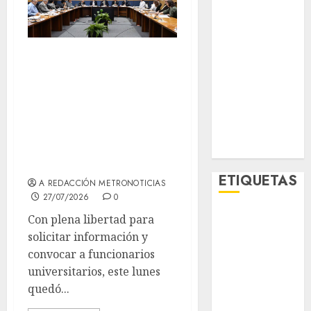
Metropoli
Movilidad
Nacionales
Instala la UNAM
Opinión
la Comisión
Opinión
Técnica que
Tecnología
Videos
revisará el
MetroNoticias
examen de ingreso
Viral
a licenciatura 2026
ETIQUETAS
A REDACCIÓN METRONOTICIAS
27/07/2026
0
Con plena libertad para
Adrián
Rubalcava
solicitar información y
convocar a funcionarios
Adrián
universitarios, este lunes
Rubalcava
Suárez
quedó...