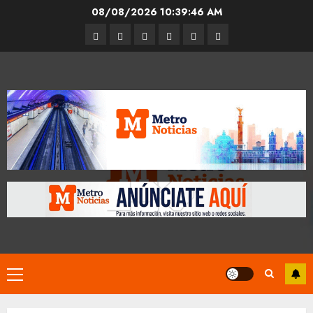
Skip
08/08/2026
10:39:47 AM
to
Entrevistas
Espectáculos
Movilidad
Metro
Cultura
Opinión
content
CDMX
Primary
Menu