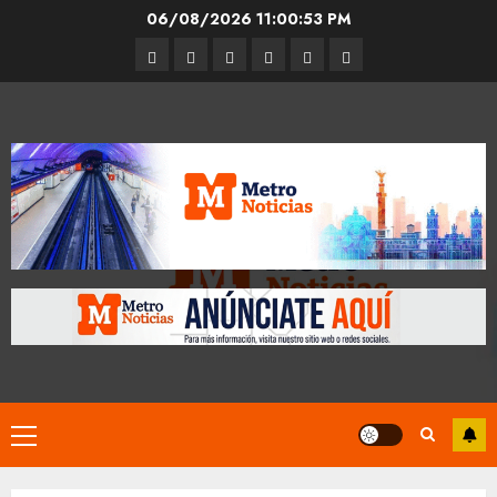
Skip
06/08/2026
11:00:54 PM
to
Entrevistas
Espectáculos
Movilidad
Metro
Cultura
Opinión
content
CDMX
Primary
Menu