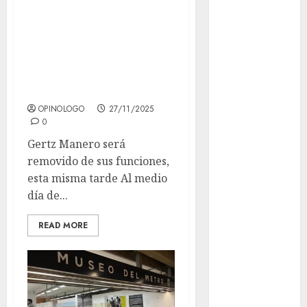
anunciará,
Adrián
Ernestina Godoy
Rubalcava
será la nueva
Adrián
Fiscal General de
Rubalcava
Suárez
la República
Al momento
OPINOLOGO
27/11/2025
0
almomento
Gertz Manero será
removido de sus funciones,
Arte
esta misma tarde Al medio
Bellas Artes
día de...
Business
READ MORE
CDMX
cinema