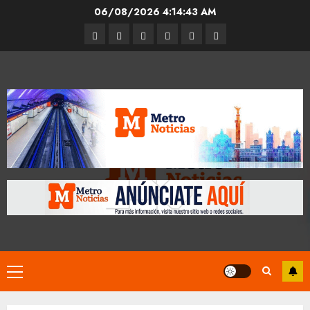
Skip
06/08/2026
4:14:44 AM
to
Entrevistas
Espectáculos
Movilidad
Metro
Cultura
Opinión
content
CDMX
Primary
Menu