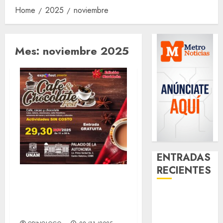
Home
2025
noviembre
Mes:
noviembre 2025
ENTRADAS
RECIENTES
El Café y Chocolate
Fest anuncia su
¿Amante de
edición Navideña
los michis?
Lánzate al