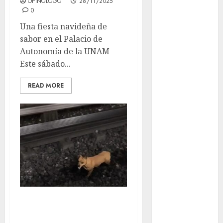
OPINOLOGO
28/11/2025
Museo del
0
Gato en CDMX
Una fiesta navideña de
Metro CDMX
sabor en el Palacio de
comparte
Autonomía de la UNAM
experiencias
Este sábado...
del programa
Salvemos
READ MORE
Vidas con el
Metro de
Chile
CDMX
reforzará
protección del
patrimonio
familiar;
anuncian
Increíble: can
nuevas
corrió 11
acciones