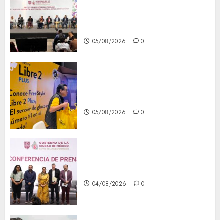
del patrimonio familiar;
anuncian nuevas acciones
contra el despojo
05/08/2026
0
Diagnóstico oportuno y
prevención, ejes para mejorar
la salud de los mexicanos
05/08/2026
0
Clara Brugada anuncia las
líneas 4, 5 y 6 del Cablebús
04/08/2026
0