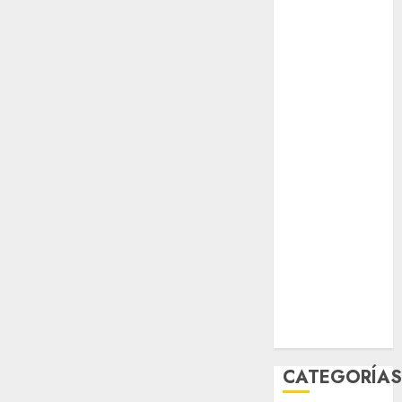
opinión
Partido
Verde
salud
sport
STC
travel
UNAM
world
Zócalo
CATEGORÍA