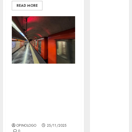
CDMX
READ MORE
Metrópoli
movilidad
Movilidad
CDMX
Movilidad
Integrada
16 días de
mundial
actividades
2026
culturales contra
México
la violencia hacia
las mujeres, en el
Música
Metro
nacionales
OPINOLOGO
25/11/2025
0