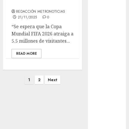
país
Adrián
Rubalcava
REDACCIÓN METRONOTICIAS
21/11/2025
0
Adrián
“Se espera que la Copa
Rubalcava
Suárez
Mundial FIFA 2026 atraiga a
5.5 millones de visitantes...
Al momento
READ MORE
almomento
Arte
Paginación
1
2
Next
Bellas Artes
de
Business
entradas
CDMX
cinema