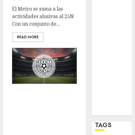
opinión
El Metro se suma a las
Partido
actividades alusivas al 25N
Verde
Con un conjunto de...
salud
READ MORE
sport
STC
travel
UNAM
Copa Mundial
world
FIFA 2026
Zócalo
generará 5.5
millones de
TAGS
visitas a nuestro