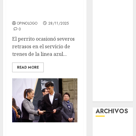
kilómetros a lo
contra el
largo de la Línea 2
despojo
Diagnóstico
OPINOLOGO
28/11/2025
oportuno y
0
prevención,
El perrito ocasionó severos
ejes para
retrasos en el servicio de
mejorar la
trenes de la linea azul...
salud de los
mexicanos
READ MORE
Clara Brugada
anuncia las
líneas 4, 5 y 6
del Cablebús
ARCHIVOS
agosto 2026
Isaac del Toro
julio 2026