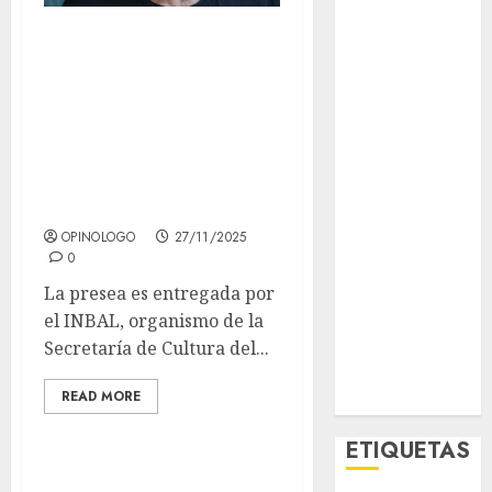
El Rincón del
Alejandro
Opinólogo
Jodorowsky
Espectáculos
Lifestyle
recibió la Medalla
Lo Urbano
Bellas Artes 2025,
Metro CDMX
en la disciplina de
Metropoli
Teatro
Movilidad
Nacionales
OPINOLOGO
27/11/2025
0
Opinión
Opinión
La presea es entregada por
Tecnología
el INBAL, organismo de la
Videos
Secretaría de Cultura del...
MetroNoticias
READ MORE
Viral
ETIQUETAS
En breve se