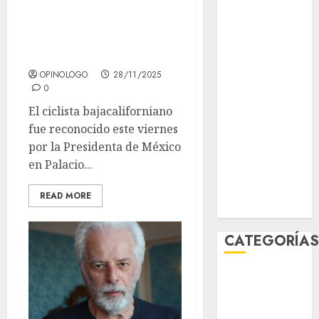
recibe el Premio
junio 2026
Nacional del
mayo 2026
abril 2026
Deporte
marzo 2026
OPINOLOGO
28/11/2025
febrero 2026
0
enero 2026
El ciclista bajacaliforniano
diciembre
fue reconocido este viernes
2025
por la Presidenta de México
noviembre
en Palacio...
2025
marzo 2020
READ MORE
enero 2020
CATEGORÍA
Al Momento
Cultura
Deportes