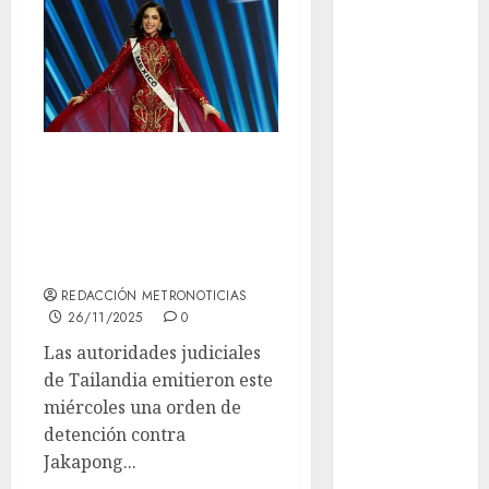
Cultura en
el Metro
deportes
Edomex
Dueña de Miss
Universo enfrenta
espectáculos
orden de captura
health
por fraude
REDACCIÓN METRONOTICIAS
Lluvias
26/11/2025
0
Línea 2
Las autoridades judiciales
de Tailandia emitieron este
Met
miércoles una orden de
detención contra
metro
Jakapong...
metro