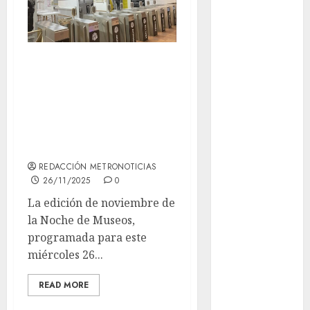
Ciudad de
México
Clara
Brugada
Museo del Metro
se suma a la lucha
Claudia
Sheinbaum
contra la
violencia de
Clima
género
Conciertos
REDACCIÓN METRONOTICIAS
26/11/2025
0
conciertos
gratis
La edición de noviembre de
la Noche de Museos,
Congreso
programada para este
CDMX
miércoles 26...
cultura
READ MORE
cultura
CDMX