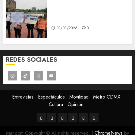
Aspirantes de la UNAM se
oponen al examen de control,
se manifiestan en Rectoría
03/08/2026
0
REDES SOCIALES
Entrevistas
Espectáculos
Movilidad
Metro CDMX
Cultura
Opinión
Entrevistas
Espectáculos
Movilidad
Metro
Cultura
Opinión
CDMX
Mar.com Copyright © All rights reserved.
|
ChromeNews
by