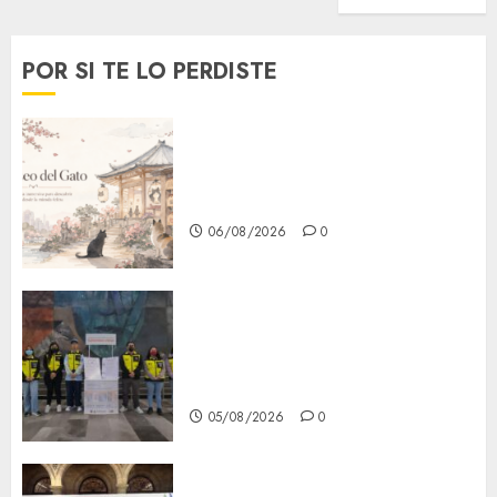
POR SI TE LO PERDISTE
¿Amante de los michis?
Lánzate al Museo del Gato en
CDMX
06/08/2026
0
Metro CDMX comparte
experiencias del programa
Salvemos Vidas con el Metro
de Chile
05/08/2026
0
CDMX reforzará protección