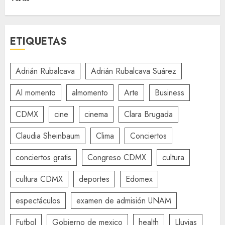
ETIQUETAS
Adrián Rubalcava
Adrián Rubalcava Suárez
Al momento
almomento
Arte
Business
CDMX
cine
cinema
Clara Brugada
Claudia Sheinbaum
Clima
Conciertos
conciertos gratis
Congreso CDMX
cultura
cultura CDMX
deportes
Edomex
espectáculos
examen de admisión UNAM
Futbol
Gobierno de mexico
health
Lluvias