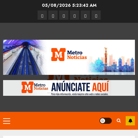
Skip
05/08/2026
5:23:44 AM
to
Entrevistas
Espectáculos
Movilidad
Metro
Cultura
Opinión
content
CDMX
Primary
Menu