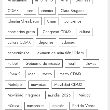
Al momento
almomento
Arte
Business
CDMX
cine
cinema
Clara Brugada
Claudia Sheinbaum
Clima
Conciertos
conciertos gratis
Congreso CDMX
cultura
cultura CDMX
deportes
Edomex
espectáculos
examen de admisión UNAM
Futbol
Gobierno de mexico
health
Lluvias
Línea 2
Met
metro
metro CDMX
Metrópoli
movilidad
Movilidad CDMX
Movilidad Integrada
mundial 2026
México
Música
nacionales
opinión
Partido Verde