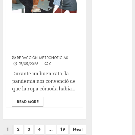
Al momento
Office core:
almomento
cuando vestirse de
Arte
oficina se volvió
una declaración
Business
REDACCIÓN METRONOTICIAS
CDMX
07/05/2026
0
Durante un buen rato, la
cine
pandemia nos convenció de
cinema
que la ropa cómoda había...
Clara
READ MORE
Brugada
Claudia
Sheinbaum
Paginación
1
2
3
4
…
19
Next