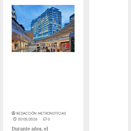
admisión
UNAM
Futbol
Gobierno
de mexico
health
El mall regresó:
Lluvias
por qué los
Línea 2
centros
Met
comerciales
volvieron a ser el
metro
plan
metro
REDACCIÓN METRONOTICIAS
CDMX
07/05/2026
0
Metrópoli
Durante años, el