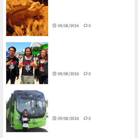
Santa Clara del Cobre celebra
60 años de su Feria Nacional
del Cobre
09/08/2026
0
Mötley Crüe convierte a San
Luis Potosí en la capital
roquera
09/08/2026
0
Arranca prueba piloto de dos
rutas locales en Tlalpan
09/08/2026
0