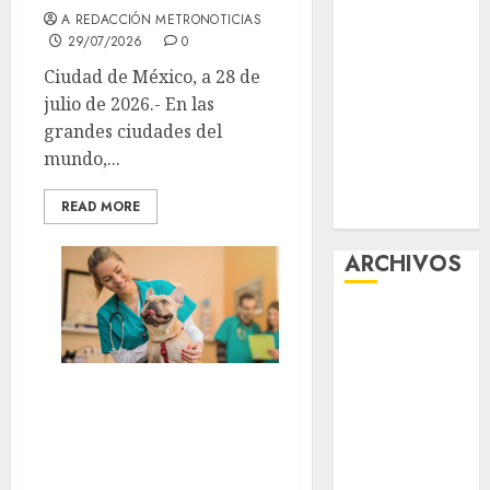
A REDACCIÓN METRONOTICIAS
viernes
29/07/2026
0
Clara Brugada
Ciudad de México, a 28 de
entregó 24 mil
julio de 2026.- En las
becas para
grandes ciudades del
Uniformes y
mundo,...
Útiles
Escolares a
READ MORE
estudiantes
ARCHIVOS
agosto 2026
julio 2026
junio 2026
Demanda de
mayo 2026
servicios para
abril 2026
marzo 2026
mascotas crecen
febrero 2026