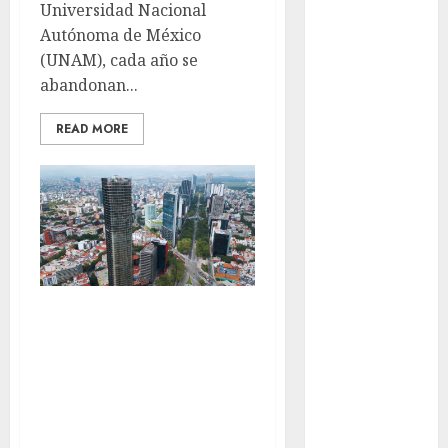
Universidad Nacional
años de su
Autónoma de México
Feria Nacional
(UNAM), cada año se
del Cobre
abandonan...
Mötley Crüe
convierte a
READ MORE
San Luis
Potosí en la
capital
roquera
Arranca
prueba piloto
de dos rutas
La vivienda
locales en
vertical
Tlalpan
Activó el
transforma la
GCDMX Plan
forma de vivir en
Tlaloque por
CDMX
aguacero del