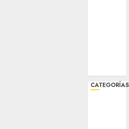
sport
STC
travel
UNAM
world
Zócalo
CATEGORÍA
Al Momento
Cultura
Deportes
El Rincón del
Opinólogo