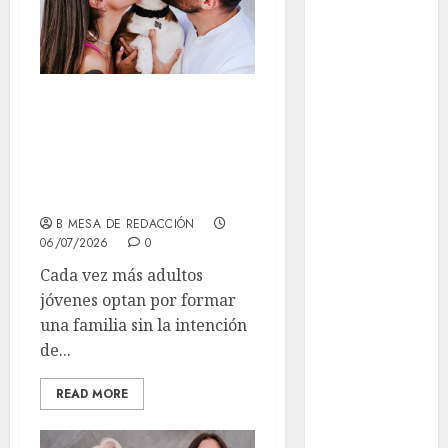
Al momento
almomento
DINKWAP: un
Arte
modelo de familia
Business
en el que deciden
no tener hijos
CDMX
B MESA DE REDACCIÓN
cine
06/07/2026
0
Cada vez más adultos
cinema
jóvenes optan por formar
una familia sin la intención
Clara
Brugada
de...
Claudia
READ MORE
Sheinbaum