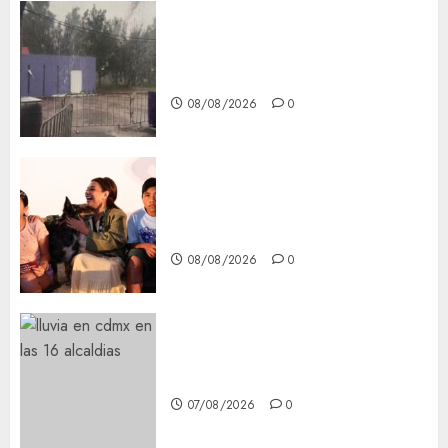
Activó el GCDMX Plan
Tlaloque por aguacero del
viernes
08/08/2026
0
Clara Brugada entregó 24 mil
becas para Uniformes y Útiles
Escolares a estudiantes
08/08/2026
0
¡Agárrate! Ya viene el agua en
CDMX
07/08/2026
0