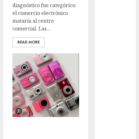
diagnóstico fue categórico:
movilidad
el comercio electrónico
mataría al centro
Movilidad
comercial. Las...
CDMX
mundial
READ MORE
2026
México
Música
nacionales
opinión
Partido
Verde
La digicam volvió
salud
y nadie la