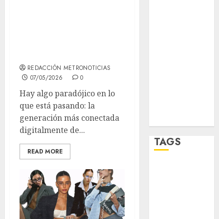
esperaba: el
sport
fenómeno de las
STC
cámaras de los
2000
travel
REDACCIÓN METRONOTICIAS
UNAM
07/05/2026
0
Hay algo paradójico en lo
world
que está pasando: la
Zócalo
generación más conectada
digitalmente de...
TAGS
READ MORE
Adrián
Rubalcava
Adrián
Rubalcava
Suárez