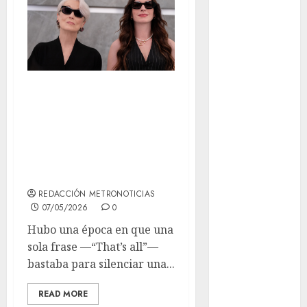
Clima
Conciertos
conciertos
gratis
El diablo viste a la
Congreso
Moda 2: veinte
CDMX
años después,
cultura
Miranda Priestly
cultura
sigue mandando
CDMX
REDACCIÓN METRONOTICIAS
07/05/2026
0
deportes
Hubo una época en que una
Edomex
sola frase —“That’s all”—
bastaba para silenciar una...
espectáculos
READ MORE
examen de