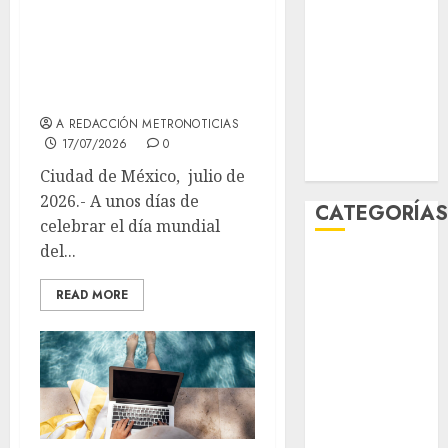
120% desde 2024
enero 2026
ante el auge del
diciembre
‘pet parenting’ en
2025
México y LATAM
noviembre
2025
A REDACCIÓN METRONOTICIAS
marzo 2020
17/07/2026
0
enero 2020
Ciudad de México, julio de
2026.- A unos días de
CATEGORÍA
celebrar el día mundial
del...
Al Momento
Cultura
READ MORE
Deportes
El Rincón del
Opinólogo
Espectáculos
Lifestyle
Lo Urbano