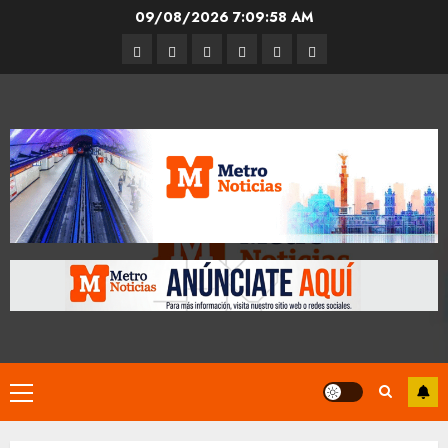
Skip
09/08/2026
7:09:58 AM
to
Entrevistas
Espectáculos
Movilidad
Metro
Cultura
Opinión
content
CDMX
Primary
Menu