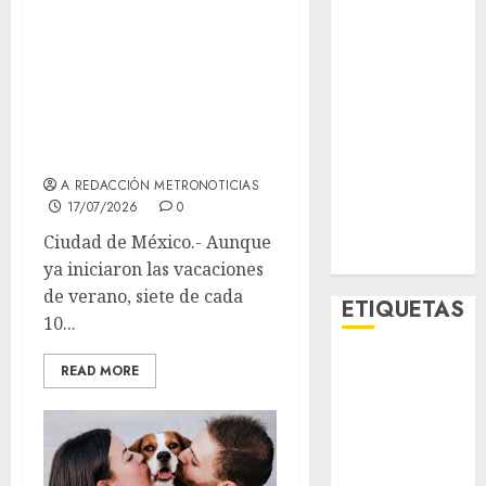
Metro CDMX
Vacaciones no
Metropoli
significan
Movilidad
desconexión para
Nacionales
la mayoría de los
Opinión
trabajadores
Opinión
Tecnología
A REDACCIÓN METRONOTICIAS
Videos
17/07/2026
0
MetroNoticias
Ciudad de México.- Aunque
Viral
ya iniciaron las vacaciones
de verano, siete de cada
ETIQUETAS
10...
Adrián
READ MORE
Rubalcava
Adrián
Rubalcava
Suárez