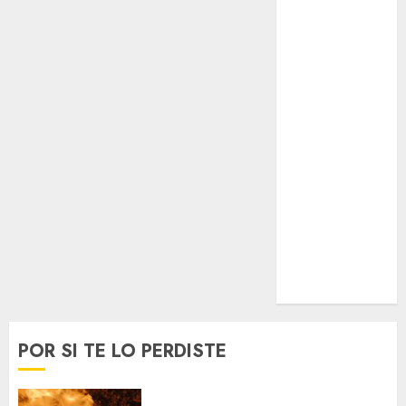
Espectáculos
Lifestyle
Lo Urbano
Metro CDMX
Metropoli
Movilidad
Nacionales
Opinión
Opinión
Tecnología
Videos
MetroNoticias
Viral
POR SI TE LO PERDISTE