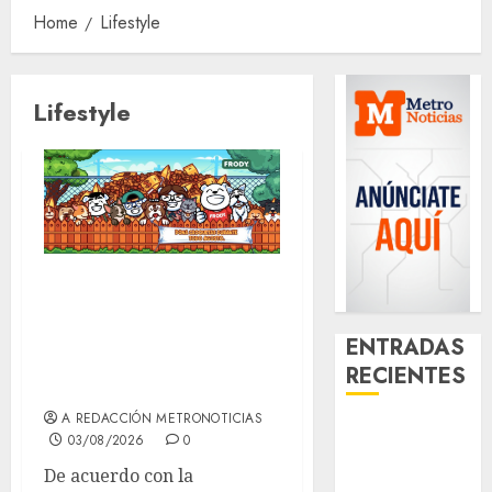
Home
Lifestyle
Lifestyle
Ya viene una
nueva edición del
ENTRADAS
Croquetón con un
RECIENTES
mural colectivo
A REDACCIÓN METRONOTICIAS
Santa Clara
03/08/2026
0
del Cobre
De acuerdo con la
celebra 60