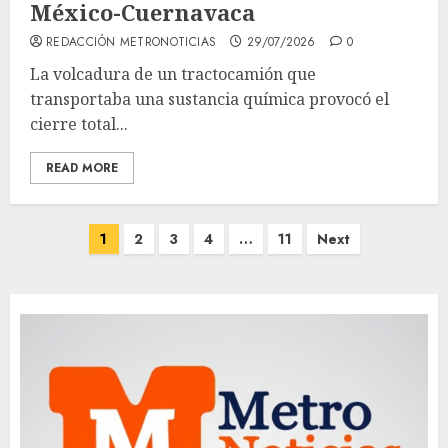
México-Cuernavaca
REDACCIÓN METRONOTICIAS
29/07/2026
0
La volcadura de un tractocamión que
transportaba una sustancia química provocó el
cierre total...
READ MORE
Paginación
1
2
3
4
…
11
Next
de
entradas