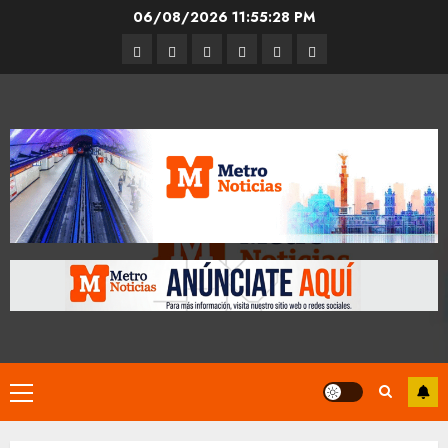
Skip
06/08/2026
11:55:30 PM
to
Entrevistas
Espectáculos
Movilidad
Metro
Cultura
Opinión
content
CDMX
Primary
Menu