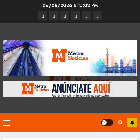
Skip
06/08/2026
6:15:03 PM
to
Entrevistas
Espectáculos
Movilidad
Metro
Cultura
Opinión
content
CDMX
Primary
Menu