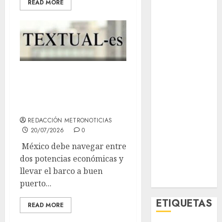
READ MORE
El Rincón del
Opinólogo
Espectáculos
Lifestyle
Lo Urbano
Metro CDMX
México entre EUA
Metropoli
y China el sueño
Movilidad
del Pacífico
Nacionales
Opinión
REDACCIÓN METRONOTICIAS
20/07/2026
0
Opinión
Tecnología
México debe navegar entre
Videos
dos potencias económicas y
MetroNoticias
llevar el barco a buen
Viral
puerto...
ETIQUETAS
READ MORE