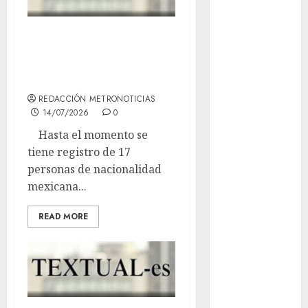
Cultura en
Del sueño a la
el Metro
pesadilla
deportes
americana
Edomex
REDACCIÓN METRONOTICIAS
14/07/2026
0
espectáculos
Hasta el momento se
tiene registro de 17
health
personas de nacionalidad
mexicana...
Lluvias
Línea 2
READ MORE
Met
metro
metro