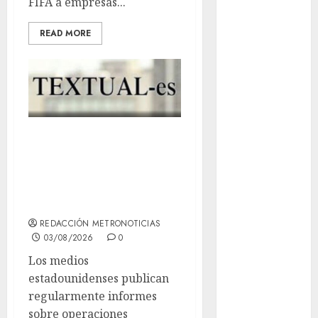
FIFA a empresas...
Museo del
Gato en CDMX
READ MORE
Metro CDMX
comparte
experiencias
del programa
Salvemos
Pretende
Vidas con el
Metro de
intervención en
Chile
México; pretexto
CDMX
antidrogas
reforzará
REDACCIÓN METRONOTICIAS
protección del
03/08/2026
0
patrimonio
Los medios
familiar;
estadounidenses publican
anuncian
regularmente informes
nuevas
sobre operaciones
acciones