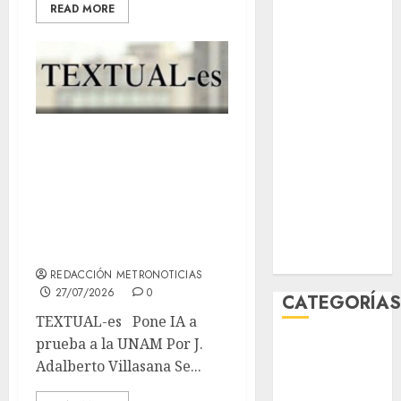
READ MORE
junio 2026
mayo 2026
abril 2026
marzo 2026
febrero 2026
enero 2026
La UNAM está a
diciembre
prueba por la IA,
2025
ante sospechas de
noviembre
2025
trampa en el
marzo 2020
examen en línea
enero 2020
REDACCIÓN METRONOTICIAS
27/07/2026
0
CATEGORÍA
TEXTUAL-es Pone IA a
prueba a la UNAM Por J.
Al Momento
Adalberto Villasana Se...
Cultura
Deportes