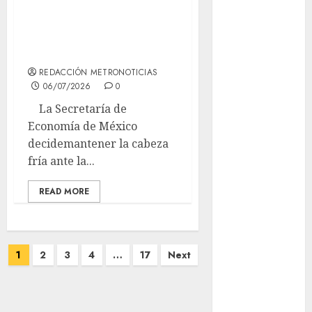
Cabeza fría en
CDMX
negociación del T-
Metrópoli
MEC
movilidad
REDACCIÓN METRONOTICIAS
06/07/2026
0
Movilidad
La Secretaría de
CDMX
Economía de México
Movilidad
decidemantener la cabeza
Integrada
fría ante la...
mundial
2026
READ MORE
México
Paginación
Música
1
2
3
4
…
17
Next
de
nacionales
entradas