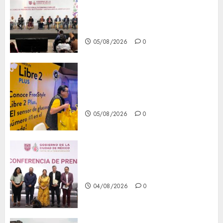
del patrimonio familiar;
anuncian nuevas acciones
contra el despojo
05/08/2026
0
Diagnóstico oportuno y
prevención, ejes para mejorar
la salud de los mexicanos
05/08/2026
0
Clara Brugada anuncia las
líneas 4, 5 y 6 del Cablebús
04/08/2026
0