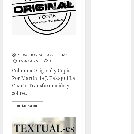
Ciudad de
México
Clara
Brugada
Claudia
Sheinbaum
Van por la derecha
Clima
REDACCIÓN METRONOTICIAS
17/07/2026
0
Conciertos
Columna Original y Copia
Por Martín de J. Takagui La
conciertos
Cuarta Transformación y
gratis
sobre...
Congreso
CDMX
READ MORE
cultura
cultura
CDMX