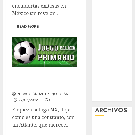
encubiertas exitosas en
contra el
México sin revelar...
despojo
Diagnóstico
READ MORE
oportuno y
prevención,
ejes para
mejorar la
salud de los
mexicanos
Clara Brugada
Volver a la Liga
anuncia las
MX y sus vicios
líneas 4, 5 y 6
REDACCIÓN METRONOTICIAS
del Cablebús
27/07/2026
0
ARCHIVOS
Empieza la Liga MX, floja
como es una constante, con
un Atlante, que merece...
agosto 2026
julio 2026