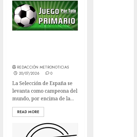
Adrián
Rubalcava
Adrián
Rubalcava
Suárez
Es España
Al momento
campeona del
Mundo
almomento
REDACCIÓN METRONOTICIAS
Arte
20/07/2026
0
La Selección de España se
Bellas Artes
levanta como campeona del
mundo, por encima de la...
Business
READ MORE
CDMX
cinema