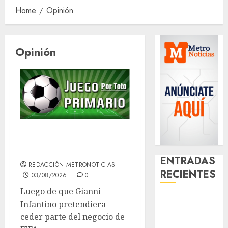
Home
Opinión
Opinión
Demandan salida
de Infantino
ENTRADAS
REDACCIÓN METRONOTICIAS
RECIENTES
03/08/2026
0
Luego de que Gianni
¿Amante de
Infantino pretendiera
los michis?
ceder parte del negocio de
Lánzate al