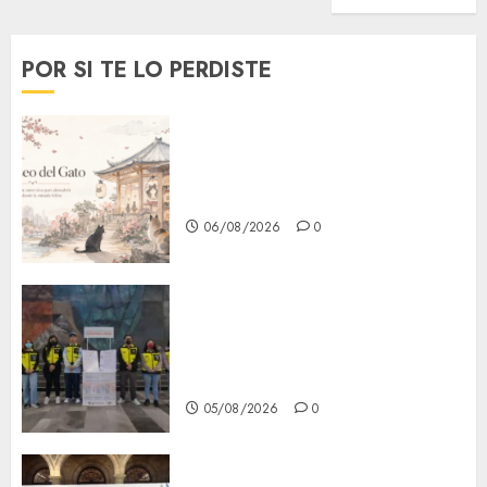
POR SI TE LO PERDISTE
¿Amante de los michis?
Lánzate al Museo del Gato en
CDMX
06/08/2026
0
Metro CDMX comparte
experiencias del programa
Salvemos Vidas con el Metro
de Chile
05/08/2026
0
CDMX reforzará protección