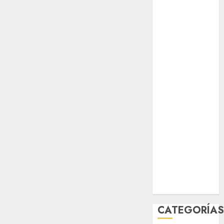
opinión
Partido
Verde
salud
sport
STC
travel
UNAM
world
Zócalo
CATEGORÍA