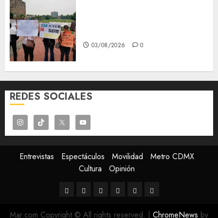
Aspirantes de la UNAM se
oponen al examen de control,
se manifiestan en Rectoría
03/08/2026
0
REDES SOCIALES
Entrevistas
Espectáculos
Movilidad
Metro CDMX
Cultura
Opinión
Entrevistas
Espectáculos
Movilidad
Metro
Cultura
Opinión
CDMX
Mar.com Copyright © All rights reserved.
|
ChromeNews
by