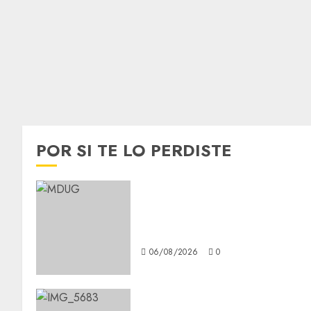
POR SI TE LO PERDISTE
¿Amante de los michis?
Lánzate al Museo del Gato en
CDMX
06/08/2026
0
Diagnóstico oportuno y