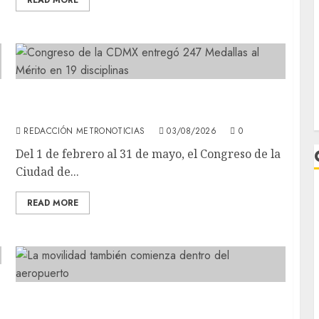
READ MORE
Congreso de la CDMX entregó 247 Medallas al
Mérito en 19 disciplinas
REDACCIÓN METRONOTICIAS
03/08/2026
0
Del 1 de febrero al 31 de mayo, el Congreso de la
Ciudad de...
READ MORE
L
La movilidad también comienza dentro del
aeropuerto: la última milla define el viaje