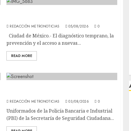
Diagnóstico oportuno y prevención, ejes
l
para mejorar la salud de los mexicanos
REDACCIÓN METRONOTICIAS
05/08/2026
0
Ciudad de México.- El diagnóstico temprano, la
prevención y el acceso a nuevas...
READ MORE
Policía de la SSC rescata perritos
abandonados en AO
REDACCIÓN METRONOTICIAS
03/08/2026
0
j
Uniformados de la Policía Bancaria e Industrial
(PBI) de la Secretaría de Seguridad Ciudadana...