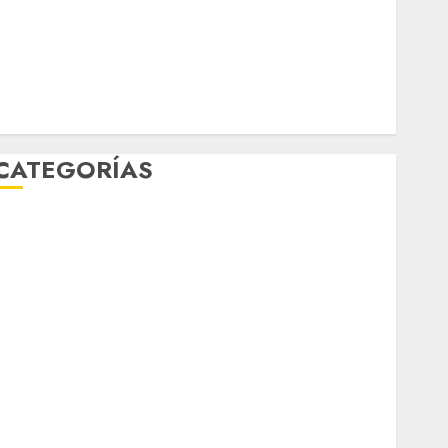
Música
nacionales
opinión
Partido Verde
salud
sport
STC
travel
UNAM
world
Zócalo
CATEGORÍAS
Al Momento
Cultura
Deportes
El Rincón del Opinólogo
Espectáculos
ifestyle
Lo Urbano
Metro CDMX
Metropoli
Movilidad