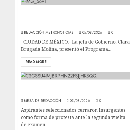
CDMX reforzará protección del patrimonio
familiar; anuncian nuevas acciones contra e
despojo
REDACCIÓN METRONOTICIAS
05/08/2026
0
CIUDAD DE MÉXICO.- La jefa de Gobierno, Clara
Brugada Molina, presentó el Programa...
READ MORE
Aspirantes de la UNAM se oponen al examen
de control, se manifiestan en Rectoría
MESA DE REDACCIÓN
03/08/2026
0
Aspirantes seleccionados cerraron Insurgentes
como forma de protesta ante la segunda vuelta
de examen...