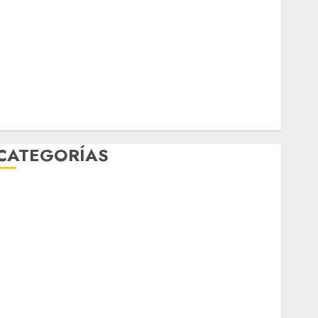
marzo 2026
febrero 2026
enero 2026
diciembre 2025
noviembre 2025
marzo 2020
enero 2020
CATEGORÍAS
Al Momento
Cultura
Deportes
El Rincón del Opinólogo
Espectáculos
ifestyle
Lo Urbano
Metro CDMX