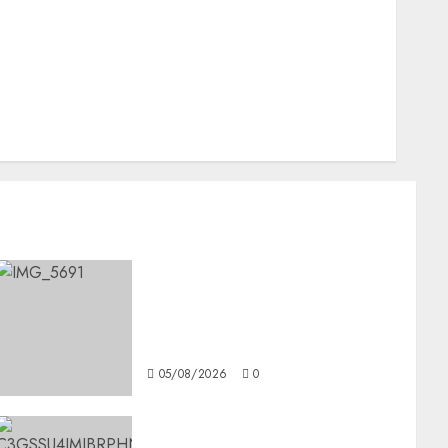
Nacionales
Opinión
Opinión
Tecnología
Videos MetroNoticias
Viral
CDMX reforzará protección
del patrimonio familiar;
anuncian nuevas acciones
contra el despojo
05/08/2026
0