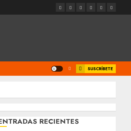
Entrevistas
Espectáculos
Movilidad
Metro
Cultura
Opinión
CDMX
SUSCRÍBETE
ENTRADAS RECIENTES