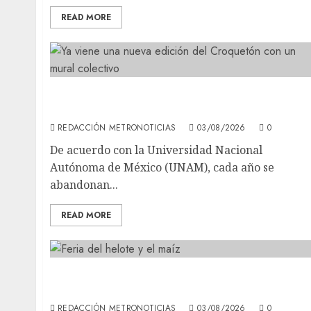
READ MORE
Ya viene una nueva edición del Croquetón
con un mural colectivo
REDACCIÓN METRONOTICIAS
03/08/2026
0
De acuerdo con la Universidad Nacional
Autónoma de México (UNAM), cada año se
abandonan...
READ MORE
Con ambiente de colores y olores llegó la
Feria del Maíz y el helote a Tláhuac
REDACCIÓN METRONOTICIAS
03/08/2026
0