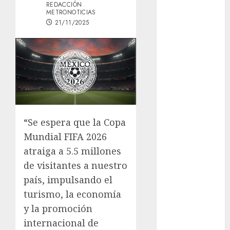
REDACCIÓN
Mâcon promo
METRONOTICIAS
en France :
21/11/2025
guide complet
2024
Lac du Der
casino : guide
complet du
bonus de
bienvenue et
“Se espera que la Copa
des
Mundial FIFA 2026
promotions
atraiga a 5.5 millones
Download
1xBet APK
de visitantes a nuestro
Free: Steps
país, impulsando el
and Methods
turismo, la economía
Casino Online
y la promoción
Android
internacional de
Security