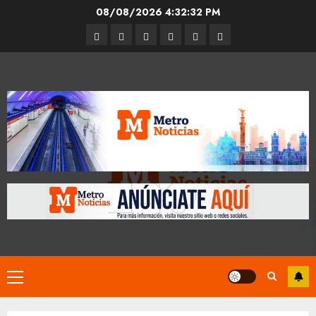
Skip
08/08/2026
4:32:32 PM
to
Entrevistas
Espectáculos
Movilidad
Metro
Cultura
Opinión
content
CDMX
Primary
Menu