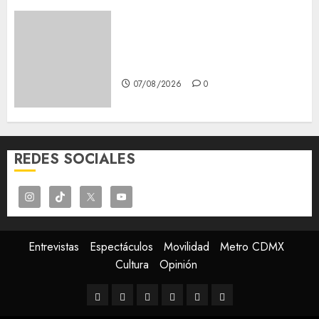
Glücksspiel Österreich –
Schritte und Methoden für
Einsteiger
07/08/2026
0
REDES SOCIALES
Entrevistas
Espectáculos
Movilidad
Metro CDMX
Cultura
Opinión
Entrevistas
Espectáculos
Movilidad
Metro
Cultura
Opinión
CDMX