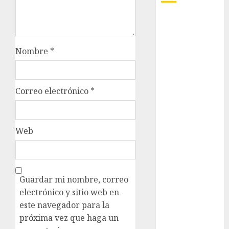
Adrián
Rubalcava
Nombre
*
Adrián
Rubalcava
Suárez
Correo electrónico
*
Al momento
almomento
Web
Arte
Business
CDMX
Guardar mi nombre, correo
electrónico y sitio web en
cine
este navegador para la
próxima vez que haga un
cinema