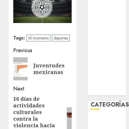
julio 2026
junio 2026
mayo 2026
abril 2026
marzo 2026
Tags:
Al momento
deportes
febrero 2026
enero 2026
Post
Previous
diciembre
navigation
Previous
2025
Juventudes
post:
noviembre
mexicanas
2025
marzo 2020
Next
enero 2020
16 días de
Next
CATEGORÍA
actividades
post:
culturales
contra la
Al Momento
violencia hacia
Cultura