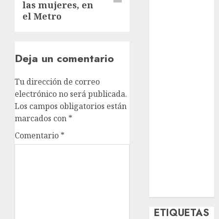
las mujeres, en
Deportes
el Metro
El Rincón del
Opinólogo
Espectáculos
Deja un comentario
Lifestyle
Lo Urbano
Metro CDMX
Tu dirección de correo
Metropoli
electrónico no será publicada.
Movilidad
Los campos obligatorios están
Nacionales
marcados con
*
Opinión
Comentario
*
Opinión
Tecnología
Videos
MetroNoticias
Viral
ETIQUETAS