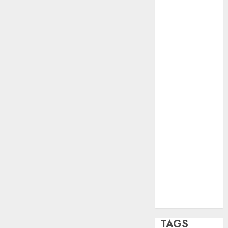
opinión
Partido
Verde
salud
sport
STC
travel
UNAM
world
Zócalo
TAGS