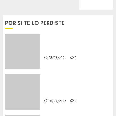
Viral
POR SI TE LO PERDISTE
Casino de Mâcon promo en
France : guide complet 2024
08/08/2026
0
Lac du Der casino : guide
complet du bonus de
bienvenue et des promotions
08/08/2026
0