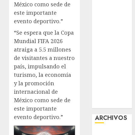
México como sede de
Guide:
este importante
Licensing,
evento deportivo.”
Data
Protection &
“Se espera que la Copa
Safe Play for
Mundial FIFA 2026
US Players
atraiga a 5.5 millones
Girls Only Fan
de visitantes a nuestro
Sign-Up
país, impulsando el
Guide: Secure,
Simple
turismo, la economía
Registration
y la promoción
Steps for a
internacional de
Premium
México como sede de
Experience
este importante
evento deportivo.”
ARCHIVOS
agosto 2026