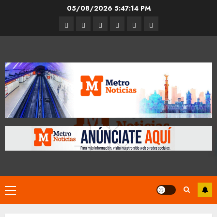
Skip
05/08/2026
5:47:15 PM
to
Entrevistas
Espectáculos
Movilidad
Metro
Cultura
Opinión
content
CDMX
Primary
Menu