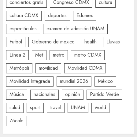
conciertos gratis
Congreso CDMX
cultura
cultura CDMX
deportes
Edomex
espectáculos
examen de admisión UNAM
Futbol
Gobierno de mexico
health
Lluvias
Línea 2
Met
metro
metro CDMX
Metrópoli
movilidad
Movilidad CDMX
Movilidad Integrada
mundial 2026
México
Música
nacionales
opinión
Partido Verde
salud
sport
travel
UNAM
world
Zócalo