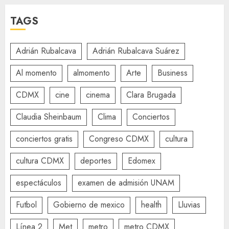
TAGS
Adrián Rubalcava
Adrián Rubalcava Suárez
Al momento
almomento
Arte
Business
CDMX
cine
cinema
Clara Brugada
Claudia Sheinbaum
Clima
Conciertos
conciertos gratis
Congreso CDMX
cultura
cultura CDMX
deportes
Edomex
espectáculos
examen de admisión UNAM
Futbol
Gobierno de mexico
health
Lluvias
Línea 2
Met
metro
metro CDMX