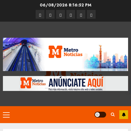
Skip
06/08/2026
8:16:53 PM
to
Entrevistas
Espectáculos
Movilidad
Metro
Cultura
Opinión
content
CDMX
Primary
Menu