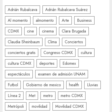
Adrián Rubalcava
Adrián Rubalcava Suárez
Al momento
almomento
Arte
Business
CDMX
cine
cinema
Clara Brugada
Claudia Sheinbaum
Clima
Conciertos
conciertos gratis
Congreso CDMX
cultura
cultura CDMX
deportes
Edomex
espectáculos
examen de admisión UNAM
Futbol
Gobierno de mexico
health
Lluvias
Línea 2
Met
metro
metro CDMX
Metrópoli
movilidad
Movilidad CDMX