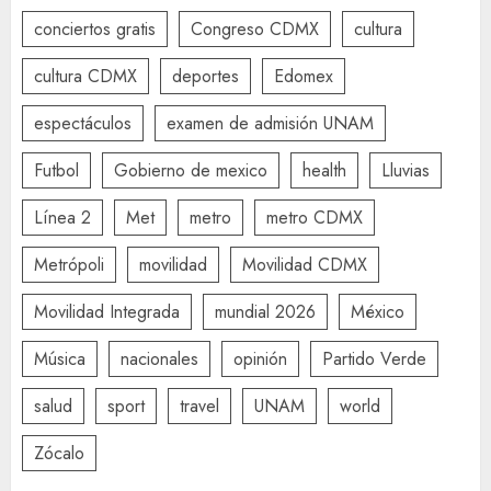
conciertos gratis
Congreso CDMX
cultura
cultura CDMX
deportes
Edomex
espectáculos
examen de admisión UNAM
Futbol
Gobierno de mexico
health
Lluvias
Línea 2
Met
metro
metro CDMX
Metrópoli
movilidad
Movilidad CDMX
Movilidad Integrada
mundial 2026
México
Música
nacionales
opinión
Partido Verde
salud
sport
travel
UNAM
world
Zócalo