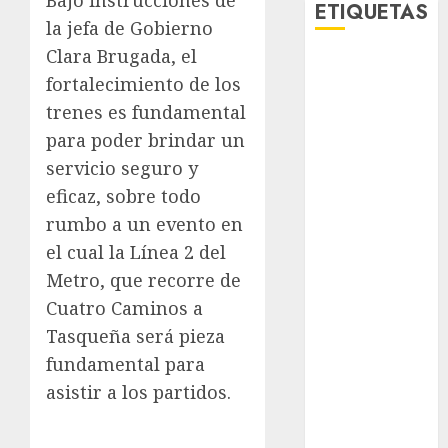
ETIQUETAS
la jefa de Gobierno
Clara Brugada, el
Adrián
fortalecimiento de los
Rubalcava
trenes es fundamental
Adrián
para poder brindar un
Rubalcava
Suárez
servicio seguro y
eficaz, sobre todo
Al momento
rumbo a un evento en
almomento
el cual la Línea 2 del
Metro, que recorre de
Arte
Cuatro Caminos a
Bellas Artes
Tasqueña será pieza
fundamental para
Business
asistir a los partidos.
CDMX