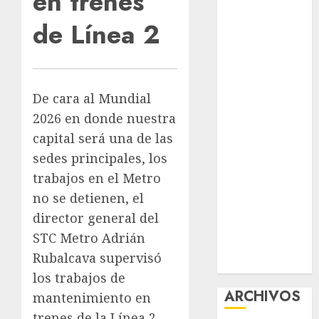
en trenes
nuevas
de Línea 2
acciones
contra el
despojo
Diagnóstico
De cara al Mundial
oportuno y
2026 en donde nuestra
prevención,
capital será una de las
ejes para
sedes principales, los
mejorar la
salud de los
trabajos en el Metro
mexicanos
no se detienen, el
Clara Brugada
director general del
anuncia las
STC Metro Adrián
líneas 4, 5 y 6
Rubalcava supervisó
del Cablebús
los trabajos de
ARCHIVOS
mantenimiento en
trenes de la Línea 2,