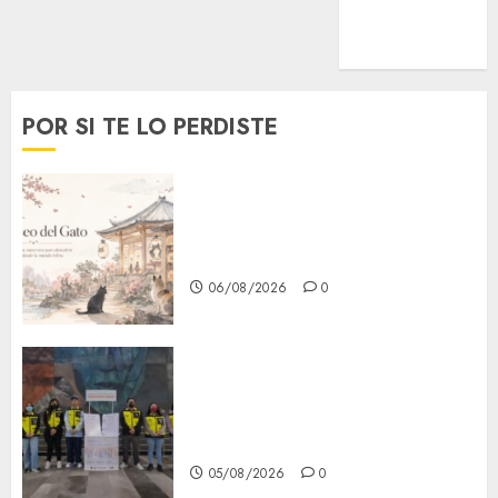
MetroNoticias
Viral
POR SI TE LO PERDISTE
¿Amante de los michis?
Lánzate al Museo del Gato en
CDMX
06/08/2026
0
Metro CDMX comparte
experiencias del programa
Salvemos Vidas con el Metro
de Chile
05/08/2026
0