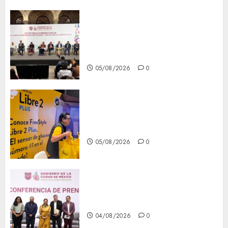
CDMX reforzará protección
del patrimonio familiar;
anuncian nuevas acciones
contra el despojo
05/08/2026
0
Diagnóstico oportuno y
prevención, ejes para mejorar
la salud de los mexicanos
05/08/2026
0
Clara Brugada anuncia las
líneas 4, 5 y 6 del Cablebús
04/08/2026
0