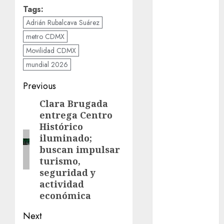
cinema
Tags:
Adrián Rubalcava Suárez
Ciudad de
México
metro CDMX
Movilidad CDMX
Clara
mundial 2026
Brugada
Post
Previous
Claudia
Sheinbaum
navigation
Clara Brugada
Previous
entrega Centro
Clima
post:
Histórico
iluminado;
Conciertos
buscan impulsar
conciertos
turismo,
gratis
seguridad y
actividad
Congreso
económica
CDMX
Next
cultura