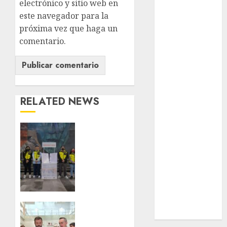
electrónico y sitio web en
nacionales
este navegador para la
opinión
próxima vez que haga un
comentario.
Partido
Verde
salud
sport
RELATED NEWS
STC
Metro
CDMX
travel
comparte
experiencias
UNAM
del
programa
world
Salvemos
Vidas
Alcalde
Zócalo
con el
de