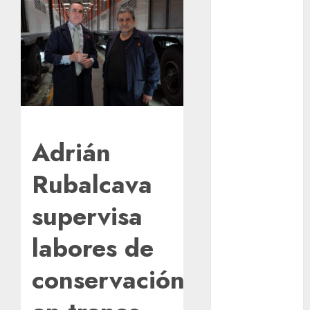
los michis?
Lánzate al
Museo del
Gato en CDMX
Metro CDMX
comparte
experiencias
del programa
Adrián
Salvemos
Vidas con el
Rubalcava
Metro de
Chile
supervisa
CDMX
labores de
reforzará
protección del
conservación
patrimonio
familiar;
anuncian