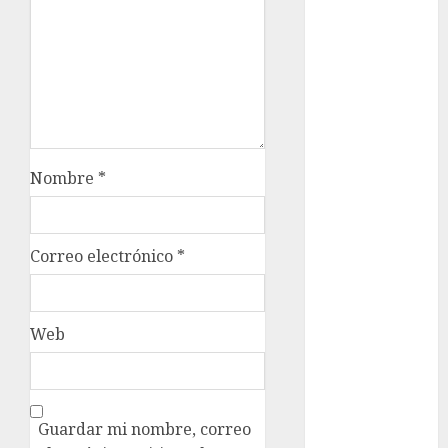
metro
metro
CDMX
Metrópoli
movilidad
Nombre
*
Movilidad
CDMX
Movilidad
Correo electrónico
*
Integrada
mundial
2026
Web
México
Música
Guardar mi nombre, correo