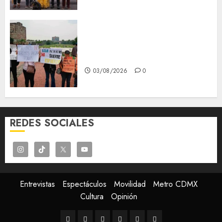
Aspirantes de la UNAM se
oponen al examen de control,
se manifiestan en Rectoría
03/08/2026
0
REDES SOCIALES
Entrevistas
Espectáculos
Movilidad
Metro CDMX
Cultura
Opinión
Entrevistas
Espectáculos
Movilidad
Metro
Cultura
Opinión