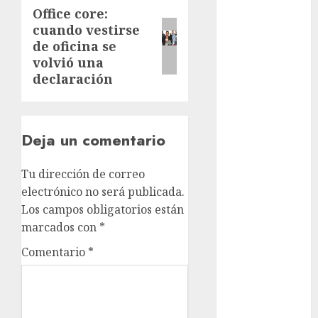
Office core:
Next
cultura
cuando vestirse
post:
CDMX
de oficina se
volvió una
Cultura en
el Metro
declaración
deportes
Deja un comentario
Edomex
espectáculos
Tu dirección de correo
electrónico no será publicada.
health
Los campos obligatorios están
marcados con
*
Lluvias
Comentario
*
Línea 2
Met