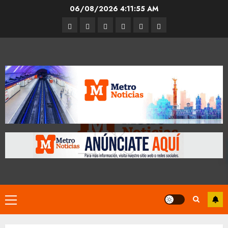
Skip
06/08/2026
4:11:55 AM
to
Entrevistas
Espectáculos
Movilidad
Metro
Cultura
Opinión
content
CDMX
Primary
Menu