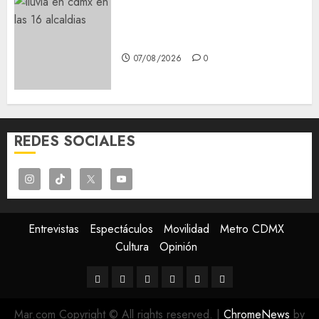
¡Agárrate! Ya viene el agua en
CDMX
07/08/2026
0
REDES SOCIALES
Entrevistas
Espectáculos
Movilidad
Metro CDMX
Cultura
Opinión
Entrevistas
Espectáculos
Movilidad
Metro
Cultura
Opinión
CDMX
Mar.com Copyright © All rights reserved.
|
ChromeNews
by