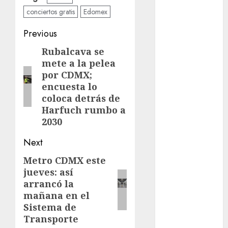
conciertos gratis
Edomex
Edomex
Post
Previous
espectáculos
navigation
Rubalcava se
Previous
examen de
mete a la pelea
admisión
post:
UNAM
por CDMX;
encuesta lo
Futbol
coloca detrás de
Harfuch rumbo a
Gobierno
2030
de mexico
Next
health
Metro CDMX este
Next
Lluvias
jueves: así
post:
arrancó la
Línea 2
mañana en el
Sistema de
Met
Transporte