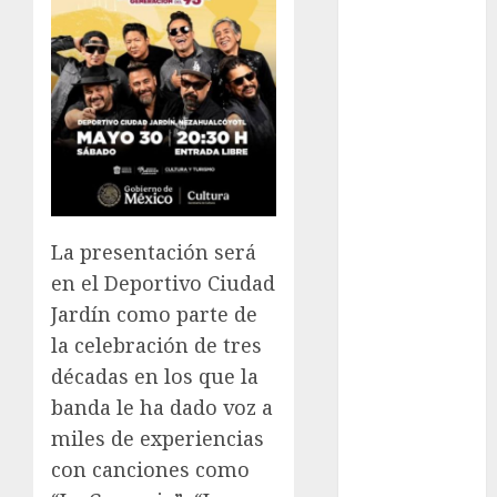
Adrián
Rubalcava
Adrián
Rubalcava
Suárez
Al momento
almomento
La presentación será
Arte
en el Deportivo Ciudad
Jardín como parte de
Business
la celebración de tres
CDMX
décadas en los que la
banda le ha dado voz a
cine
miles de experiencias
cinema
con canciones como