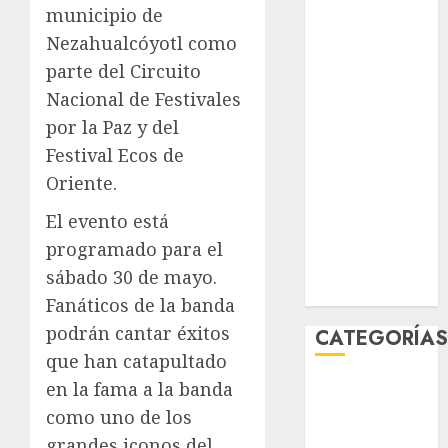
municipio de
junio 2026
Nezahualcóyotl como
mayo 2026
abril 2026
parte del Circuito
marzo 2026
Nacional de Festivales
febrero 2026
por la Paz y del
enero 2026
Festival Ecos de
diciembre
Oriente.
2025
noviembre
El evento está
2025
programado para el
marzo 2020
sábado 30 de mayo.
enero 2020
Fanáticos de la banda
podrán cantar éxitos
CATEGORÍA
que han catapultado
Al Momento
en la fama a la banda
Cultura
como uno de los
Deportes
grandes iconos del