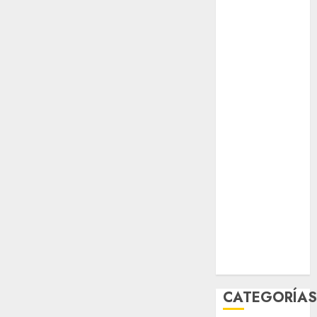
opinión
Partido
Verde
salud
sport
STC
travel
UNAM
world
Zócalo
CATEGORÍA