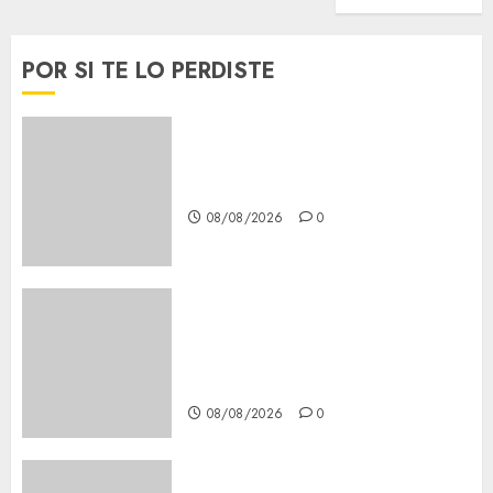
POR SI TE LO PERDISTE
Download 1xBet APK Free:
Steps and Methods
08/08/2026
0
Casino Online Android
Security Guide: Licensing,
Data Protection & Safe Play
for US Players
08/08/2026
0
Girls Only Fan Sign-Up Guide: