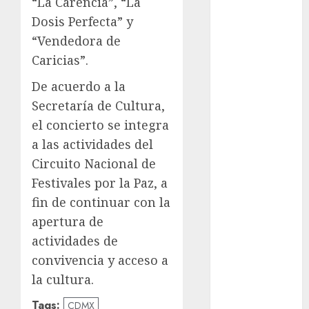
“La Carencia”, “La
Clara
Brugada
Dosis Perfecta” y
“Vendedora de
Claudia
Sheinbaum
Caricias”.
De acuerdo a la
Clima
Secretaría de Cultura,
Conciertos
el concierto se integra
a las actividades del
conciertos
gratis
Circuito Nacional de
Festivales por la Paz, a
Congreso
CDMX
fin de continuar con la
apertura de
cultura
actividades de
cultura
convivencia y acceso a
CDMX
la cultura.
deportes
Tags:
CDMX