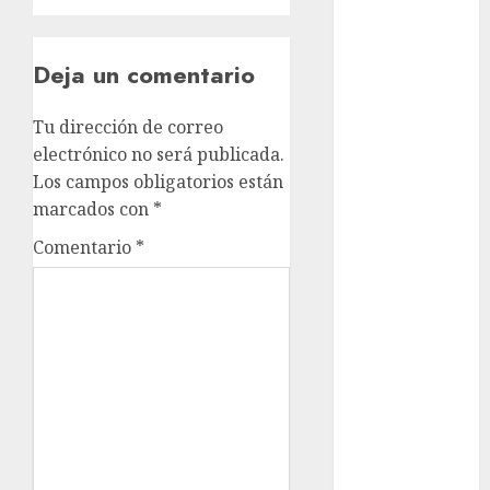
metro
metro
Deja un comentario
CDMX
Metrópoli
Tu dirección de correo
electrónico no será publicada.
movilidad
Los campos obligatorios están
marcados con
*
Movilidad
CDMX
Comentario
*
mundial
2026
México
Música
nacionales