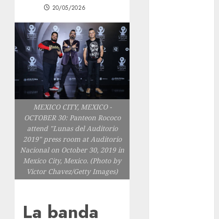
20/05/2026
1xBet APK
Free: Steps
and Methods
Casino Online
Android
Security
Guide:
Licensing,
Data
MEXICO CITY, MEXICO -
OCTOBER 30: Panteon Rococo
Protection &
attend "Lunas del Auditorio
Safe Play for
2019" press room at Auditorio
US Players
Nacional on October 30, 2019 in
Girls Only Fan
Mexico City, Mexico. (Photo by
Sign-Up
Victor Chavez/Getty Images)
Guide: Secure,
Simple
La banda
Registration
Steps for a