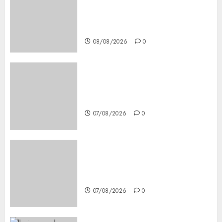
Secure, Simple Registration
Steps for a Premium
Experience
08/08/2026
0
Glücksspiel Österreich –
Schritte und Methoden für
Einsteiger
07/08/2026
0
Best OnlyFans Woman Guide:
Premium Content, Privacy &
Mobile Access
07/08/2026
0