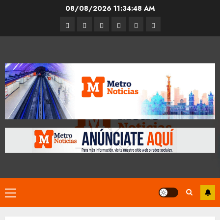
Skip
08/08/2026
11:34:48 AM
to
Entrevistas
Espectáculos
Movilidad
Metro
Cultura
Opinión
content
CDMX
Primary
Menu