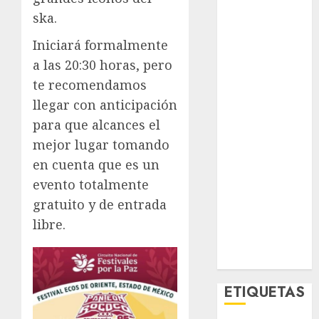
El Rincón del
ska.
Opinólogo
Iniciará formalmente
Espectáculos
Lifestyle
a las 20:30 horas, pero
Lo Urbano
te recomendamos
Metro CDMX
llegar con anticipación
Metropoli
para que alcances el
Movilidad
mejor lugar tomando
Nacionales
en cuenta que es un
Opinión
evento totalmente
Opinión
gratuito y de entrada
Tecnología
libre.
Videos
MetroNoticias
Viral
ETIQUETAS