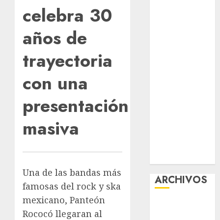
celebra 30
Premium
Experience
años de
Glücksspiel
Österreich –
trayectoria
Schritte und
Methoden für
con una
Einsteiger
Best OnlyFans
presentación
Woman Guide:
masiva
Premium
Content,
Privacy &
Mobile Access
Una de las bandas más
ARCHIVOS
famosas del rock y ska
mexicano, Panteón
agosto 2026
Rococó llegaran al
julio 2026