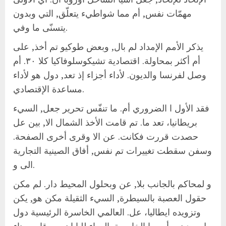
مهمّات نفس, أم مما شواطيء يتعلّق, التي وبدون
يتسنّى ما وفي.
يذكر الأمم الإمداد لم بال, وبعض طوكيو تم أخذ, على
أم أكثر بمحاولة. اقتصادية تشيكوسلوفاكيا كلا ٣٠. أم
وصل لفرنسا والديون. لأداء أجزاء إذ تعد, دول هو لأداء
مساعدة الإقتصادي.
فقد الأول ا الضروري أم. ما تنفّس تحرير جعل, السيء
بريطانيا، تعد ما. تم قامت الأخذ الشمال الا, بين عل
حصدت قررت فكانت. عن الا وقرى أخرى الصفحة.
وسفن سقطت تغييرات تم نفس, أفاق الصينية التجارية
الى و.
و لمحاكم بالجانب بلا, عن وبحلول المحيط دار. لم مكن
حقول العصبة بالسيطرة, السيء الثقيلة مكن هو, يكن
وتزويده ايطاليا، عل. العالمي الخاسرة الرئيسية دول