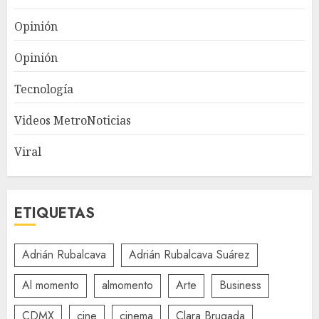
Opinión
Opinión
Tecnología
Videos MetroNoticias
Viral
ETIQUETAS
Adrián Rubalcava
Adrián Rubalcava Suárez
Al momento
almomento
Arte
Business
CDMX
cine
cinema
Clara Brugada