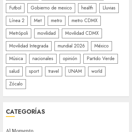
Futbol
Gobierno de mexico
health
Lluvias
Línea 2
Met
metro
metro CDMX
Metrópoli
movilidad
Movilidad CDMX
Movilidad Integrada
mundial 2026
México
Música
nacionales
opinión
Partido Verde
salud
sport
travel
UNAM
world
Zócalo
CATEGORÍAS
Al Momento