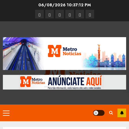
Skip
06/08/2026
10:37:13 PM
to
Entrevistas
Espectáculos
Movilidad
Metro
Cultura
Opinión
content
CDMX
Primary
Menu