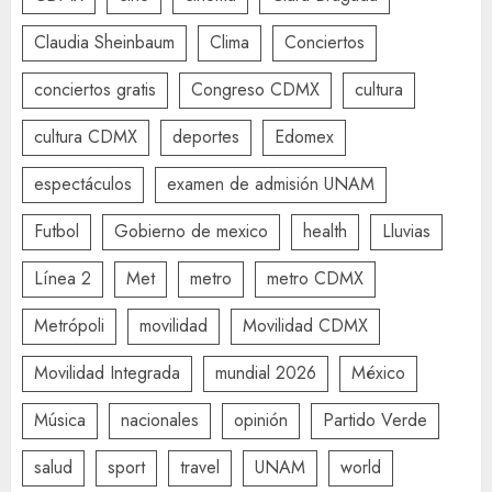
Claudia Sheinbaum
Clima
Conciertos
conciertos gratis
Congreso CDMX
cultura
cultura CDMX
deportes
Edomex
espectáculos
examen de admisión UNAM
Futbol
Gobierno de mexico
health
Lluvias
Línea 2
Met
metro
metro CDMX
Metrópoli
movilidad
Movilidad CDMX
Movilidad Integrada
mundial 2026
México
Música
nacionales
opinión
Partido Verde
salud
sport
travel
UNAM
world