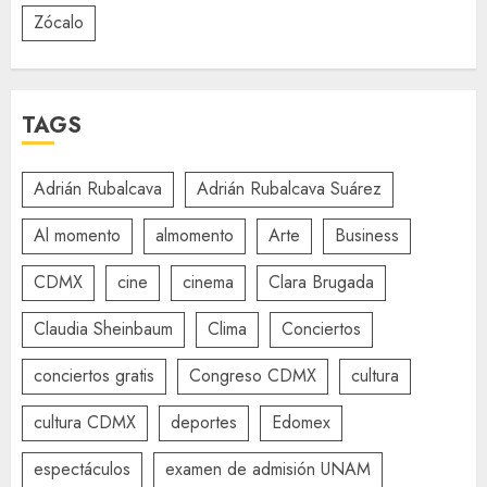
Zócalo
TAGS
Adrián Rubalcava
Adrián Rubalcava Suárez
Al momento
almomento
Arte
Business
CDMX
cine
cinema
Clara Brugada
Claudia Sheinbaum
Clima
Conciertos
conciertos gratis
Congreso CDMX
cultura
cultura CDMX
deportes
Edomex
espectáculos
examen de admisión UNAM