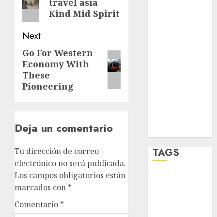
salud
travel asia
post:
Kind Mid Spirit
sport
Next
STC
Go For Western
Next
Economy With
travel
post:
These
UNAM
Pioneering
world
Deja un comentario
Zócalo
TAGS
Tu dirección de correo
electrónico no será publicada.
Los campos obligatorios están
Adrián
marcados con
*
Rubalcava
Comentario
*
Adrián