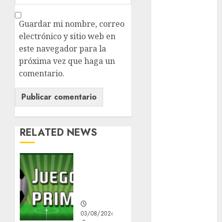
Clima
Guardar mi nombre, correo
electrónico y sitio web en
Conciertos
este navegador para la
conciertos
próxima vez que haga un
gratis
comentario.
Congreso
CDMX
cultura
RELATED NEWS
cultura
CDMX
Demandan
deportes
salida
de
Edomex
Infantino
espectáculos
03/08/2026