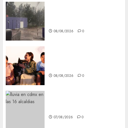
Activó el GCDMX Plan
Tlaloque por aguacero del
viernes
08/08/2026
0
Clara Brugada entregó 24 mil
becas para Uniformes y Útiles
Escolares a estudiantes
08/08/2026
0
¡Agárrate! Ya viene el agua en
CDMX
07/08/2026
0