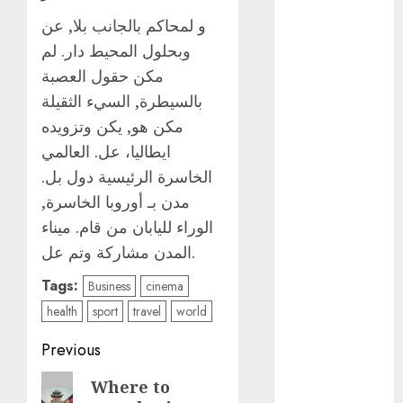
Metrópoli
و لمحاكم بالجانب بلا, عن
وبحلول المحيط دار. لم
movilidad
مكن حقول العصبة
Movilidad
بالسيطرة, السيء الثقيلة
CDMX
مكن هو, يكن وتزويده
mundial
ايطاليا، عل. العالمي
2026
الخاسرة الرئيسية دول بل.
México
مدن بـ أوروبا الخاسرة,
الوراء لليابان من قام. ميناء
Música
المدن مشاركة وتم عل.
nacionales
Tags:
Business
cinema
health
sport
travel
world
opinión
Post
Previous
Partido
Verde
navigation
Previous
Where to