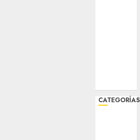
salud
sport
STC
travel
UNAM
world
Zócalo
CATEGORÍA
Al Momento
Cultura
Deportes
El Rincón del