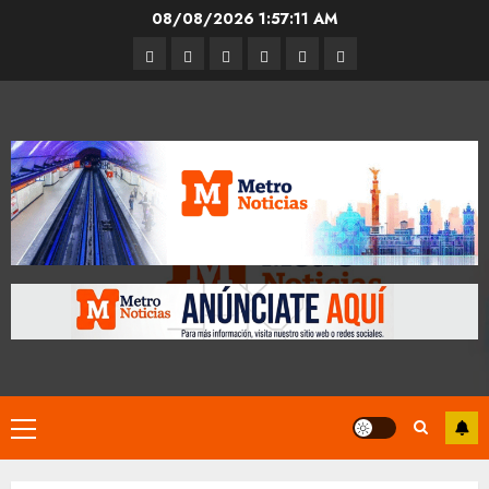
Skip
08/08/2026
1:57:11 AM
to
Entrevistas
Espectáculos
Movilidad
Metro
Cultura
Opinión
content
CDMX
Primary
Menu