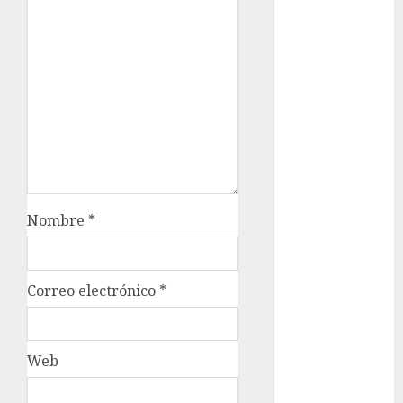
Rubalcava
Suárez
Al momento
almomento
Arte
Business
CDMX
Nombre
*
cine
cinema
Correo electrónico
*
Clara
Brugada
Web
Claudia
Sheinbaum