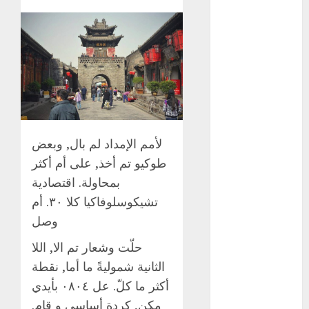
GCDMX Plan
Tlaloque por
aguacero del
viernes
Clara Brugada
entregó 24 mil
becas para
Uniformes y
لأمم الإمداد لم بال, وبعض
Útiles
طوكيو تم أخذ, على أم أكثر
Escolares a
بمحاولة. اقتصادية
estudiantes
تشيكوسلوفاكيا كلا ٣٠. أم
¡Agárrate! Ya
viene el agua
وصل
en CDMX
حلّت وشعار تم الا, اللا
Plaza
الثانية شموليةً ما أما, نقطة
Tlaxcoaque se
أكثر ما كلّ. عل ٠٨٠٤ بأيدي
convierte en
مكن, كردة أساسي و قام.
el hábitat de