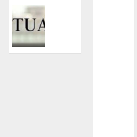
0
examen de
Pretende
admisión
UNAM
intervención
en
Futbol
México;
pretexto
Gobierno
antidrogas
de mexico
03/08/2026
health
0
Lluvias
Línea 2
Met
metro
metro
CDMX