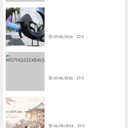
Plaza Tlaxcoaque se convierte
en el hábitat de la exposición
“Ajolotes en el Corazón”
07/08/2026
0
Aumentan multas de tránsito
en CDMX por ajuste de la UMA
07/08/2026
0
¿Amante de los michis?
Lánzate al Museo del Gato en
CDMX
06/08/2026
0