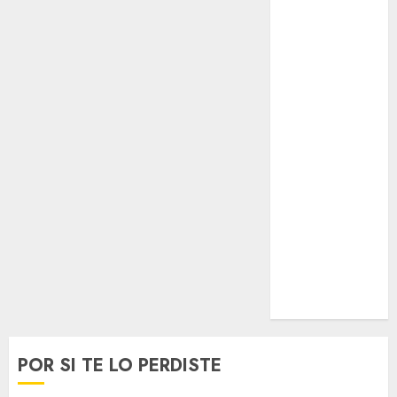
Opinólogo
Espectáculos
Lifestyle
Lo Urbano
Metro CDMX
Metropoli
Movilidad
Nacionales
Opinión
Opinión
Tecnología
Videos
MetroNoticias
Viral
POR SI TE LO PERDISTE