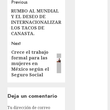
Post
Previous
cultura
navigation
RUMBO AL MUNDIAL
Previous
CDMX
Y EL DESEO DE
post:
INTERNACIONALIZAR
Cultura en
el Metro
LOS TACOS DE
CANASTA.
deportes
Next
Edomex
Crece el trabajo
Next
formal para las
espectáculos
post:
mujeres en
México según el
health
Seguro Social
Lluvias
Línea 2
Deja un comentario
Met
Tu dirección de correo