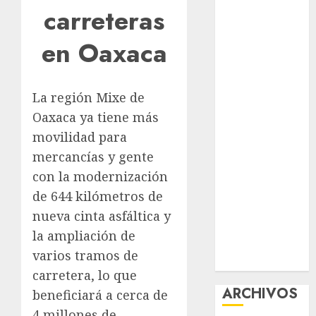
carreteras
nuevas
acciones
en Oaxaca
contra el
despojo
Diagnóstico
La región Mixe de
oportuno y
Oaxaca ya tiene más
prevención,
movilidad para
ejes para
mercancías y gente
mejorar la
salud de los
con la modernización
mexicanos
de 644 kilómetros de
Clara Brugada
nueva cinta asfáltica y
anuncia las
la ampliación de
líneas 4, 5 y 6
varios tramos de
del Cablebús
carretera, lo que
ARCHIVOS
beneficiará a cerca de
4 millones de