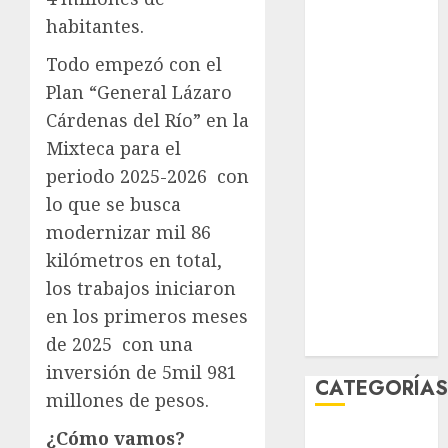
agosto 2026
habitantes.
julio 2026
Todo empezó con el
junio 2026
Plan “General Lázaro
mayo 2026
abril 2026
Cárdenas del Río” en la
marzo 2026
Mixteca para el
febrero 2026
periodo 2025-2026 con
enero 2026
lo que se busca
diciembre
modernizar mil 86
2025
kilómetros en total,
noviembre
los trabajos iniciaron
2025
en los primeros meses
marzo 2020
de 2025 con una
enero 2020
inversión de 5mil 981
CATEGORÍA
millones de pesos.
¿Cómo vamos
?
Al Momento