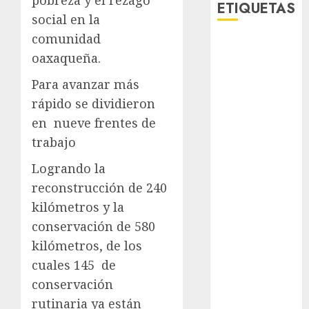
ETIQUETAS
social en la
comunidad
Adrián
oaxaqueña.
Rubalcava
Para avanzar más
Adrián
Rubalcava
rápido se dividieron
Suárez
en nueve frentes de
Al momento
trabajo
Logrando la
almomento
reconstrucción de 240
Arte
kilómetros y la
conservación de 580
Bellas Artes
kilómetros, de los
Business
cuales 145 de
conservación
CDMX
rutinaria ya están