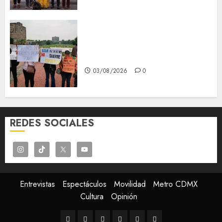
Aspirantes de la UNAM se
oponen al examen de control,
se manifiestan en Rectoría
03/08/2026
0
REDES SOCIALES
Entrevistas
Espectáculos
Movilidad
Metro CDMX
Cultura
Opinión
Entrevistas
Espectáculos
Movilidad
Metro
Cultura
Opinión