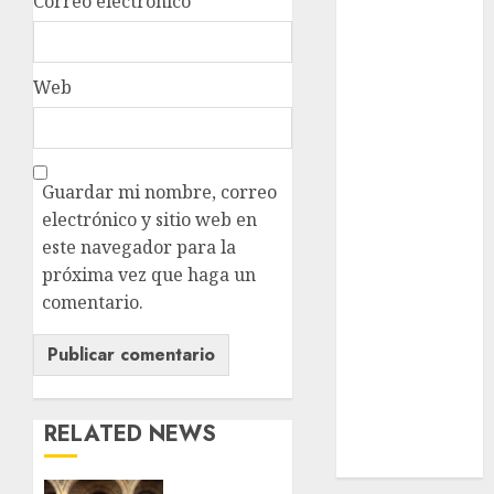
Correo electrónico
*
nacionales
opinión
Web
Partido
Verde
salud
Guardar mi nombre, correo
sport
electrónico y sitio web en
este navegador para la
STC
próxima vez que haga un
comentario.
travel
UNAM
world
RELATED NEWS
Zócalo
CDMX