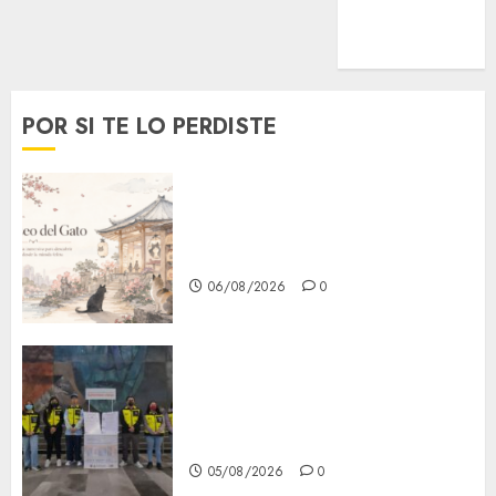
MetroNoticias
Viral
POR SI TE LO PERDISTE
¿Amante de los michis?
Lánzate al Museo del Gato en
CDMX
06/08/2026
0
Metro CDMX comparte
experiencias del programa
Salvemos Vidas con el Metro
de Chile
05/08/2026
0