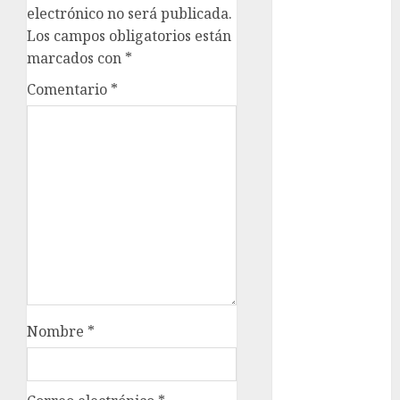
metro
electrónico no será publicada.
Los campos obligatorios están
metro
CDMX
marcados con
*
Comentario
*
Metrópoli
movilidad
Movilidad
CDMX
Movilidad
Integrada
mundial
2026
México
Nombre
*
Música