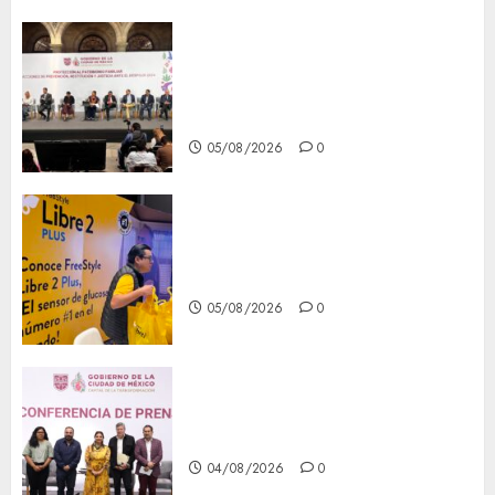
CDMX reforzará protección
del patrimonio familiar;
anuncian nuevas acciones
contra el despojo
05/08/2026
0
Diagnóstico oportuno y
prevención, ejes para mejorar
la salud de los mexicanos
05/08/2026
0
Clara Brugada anuncia las
líneas 4, 5 y 6 del Cablebús
04/08/2026
0