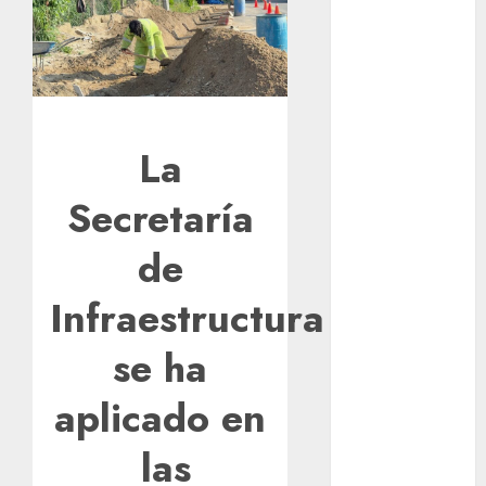
los michis?
Lánzate al
Museo del
Gato en CDMX
Metro CDMX
La
comparte
experiencias
Secretaría
del programa
Salvemos
de
Vidas con el
Metro de
Infraestructura
Chile
CDMX
se ha
reforzará
protección del
aplicado en
patrimonio
las
familiar;
anuncian