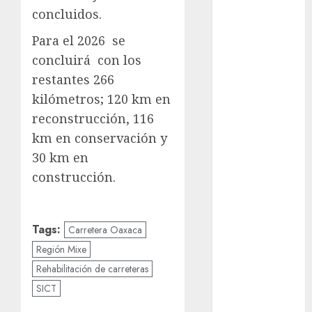
cinema
concluidos.
Para el 2026 se
Ciudad de
México
concluirá con los
restantes 266
Clara
Brugada
kilómetros; 120 km en
reconstrucción, 116
Claudia
Sheinbaum
km en conservación y
30 km en
Clima
construcción.
Conciertos
conciertos
Tags:
Carretera Oaxaca
gratis
Región Mixe
Congreso
Rehabilitación de carreteras
CDMX
SICT
cultura