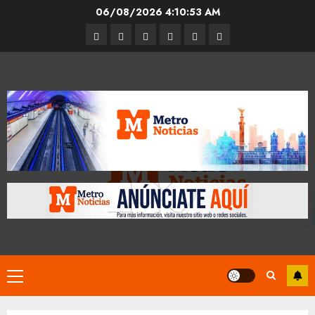
Skip
06/08/2026
4:10:53 AM
to
Entrevistas
Espectáculos
Movilidad
Metro
Cultura
Opinión
content
CDMX
Primary
Menu