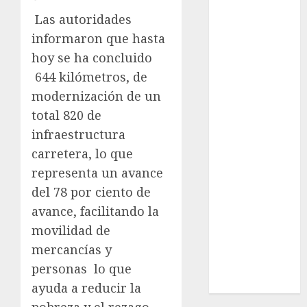
Cultura
Las autoridades
Deportes
informaron que hasta
El Rincón del
hoy se ha concluido
Opinólogo
644 kilómetros, de
Espectáculos
modernización de un
Lifestyle
Lo Urbano
total 820 de
Metro CDMX
infraestructura
Metropoli
carretera, lo que
Movilidad
representa un avance
Nacionales
del 78 por ciento de
Opinión
avance, facilitando la
Opinión
movilidad de
Tecnología
mercancías y
Videos
MetroNoticias
personas lo que
Viral
ayuda a reducir la
pobreza y el rezago