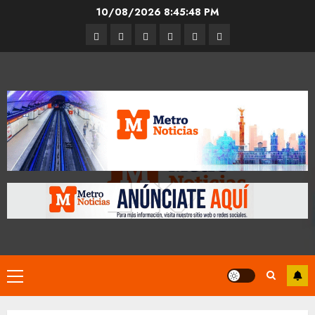
Skip
10/08/2026
8:45:49 PM
to
Entrevistas
Espectáculos
Movilidad
Metro
Cultura
Opinión
content
CDMX
Primary
Menu