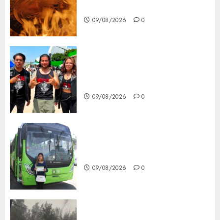
del Cobre
09/08/2026
0
Mötley Crüe convierte a San
Luis Potosí en la capital
roquera
09/08/2026
0
Arranca prueba piloto de dos
rutas locales en Tlalpan
09/08/2026
0
Activó el GCDMX Plan