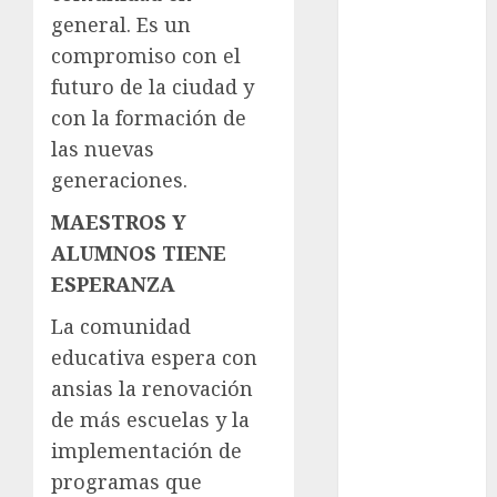
general. Es un
metro
compromiso con el
futuro de la ciudad y
metro
CDMX
con la formación de
las nuevas
Metrópoli
generaciones.
movilidad
MAESTROS Y
ALUMNOS TIENE
Movilidad
CDMX
ESPERANZA
mundial
La comunidad
2026
educativa espera con
México
ansias la renovación
de más escuelas y la
Música
implementación de
nacionales
programas que