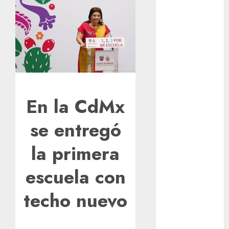
Vidas del
Metro cumple
10 años, una
década
priorizando la
salud mental
¿Qué pasa en
En la CdMx
el Metro
CDMX?
se entregó
Reporte de
avance y
la primera
retrasos —
lunes 10 de
escuela con
agosto
Santa Clara
techo nuevo
del Cobre
celebra 60
años de su