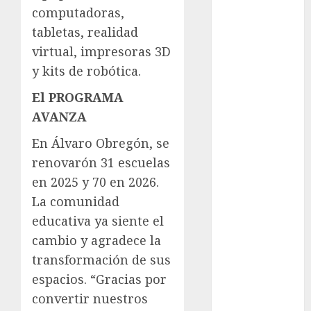
computadoras,
Adrián
Rubalcava
tabletas, realidad
virtual, impresoras 3D
Adrián
Rubalcava
y kits de robótica.
Suárez
El PROGRAMA
Al momento
AVANZA
almomento
En Álvaro Obregón, se
renovarón 31 escuelas
Arte
en 2025 y 70 en 2026.
Bellas Artes
La comunidad
educativa ya siente el
Business
cambio y agradece la
CDMX
transformación de sus
espacios. “Gracias por
cine
convertir nuestros