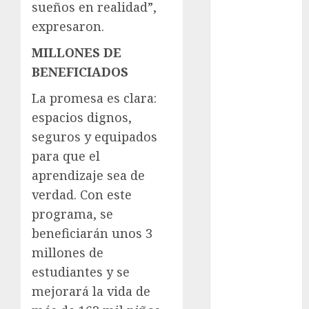
cinema
sueños en realidad”,
expresaron.
Ciudad de
México
MILLONES DE
BENEFICIADOS
Clara
Brugada
La promesa es clara:
Claudia
espacios dignos,
Sheinbaum
seguros y equipados
para que el
Clima
aprendizaje sea de
Conciertos
verdad. Con este
programa, se
conciertos
gratis
beneficiarán unos 3
millones de
Congreso
CDMX
estudiantes y se
mejorará la vida de
cultura