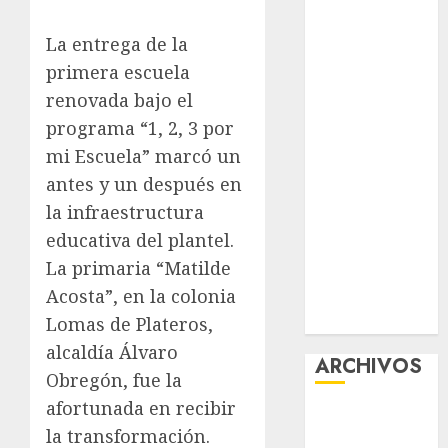
Feria Nacional
La entrega de la
del Cobre
Mötley Crüe
primera escuela
convierte a
renovada bajo el
San Luis
programa “1, 2, 3 por
Potosí en la
mi Escuela” marcó un
capital
antes y un después en
roquera
la infraestructura
Arranca
educativa del plantel.
prueba piloto
La primaria “Matilde
de dos rutas
Acosta”, en la colonia
locales en
Tlalpan
Lomas de Plateros,
alcaldía Álvaro
ARCHIVOS
Obregón, fue la
afortunada en recibir
agosto 2026
la transformación.
julio 2026