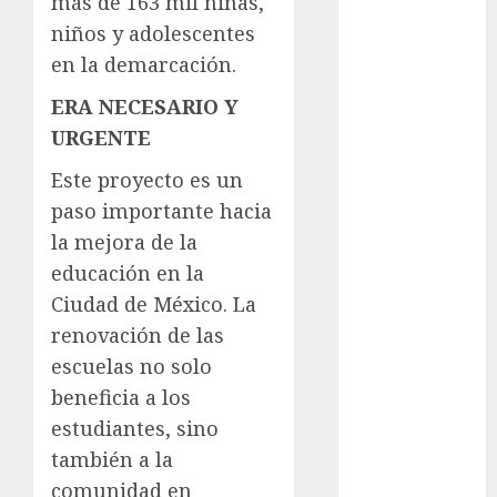
más de 163 mil niñas,
cultura
niños y adolescentes
CDMX
en la demarcación.
deportes
ERA NECESARIO Y
URGENTE
Edomex
Este proyecto es un
espectáculos
paso importante hacia
Futbol
la mejora de la
educación en la
Gobierno
Ciudad de México. La
de mexico
renovación de las
health
escuelas no solo
beneficia a los
Lluvias
estudiantes, sino
Línea 2
también a la
comunidad en
Met