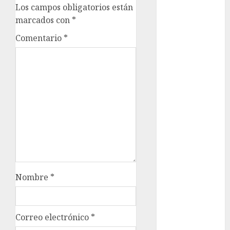
Los campos obligatorios están
marcados con
*
Ciudad de
México
Comentario
*
Clara
Brugada
Claudia
Sheinbaum
Clima
Conciertos
conciertos
gratis
Nombre
*
Congreso
CDMX
cultura
Correo electrónico
*