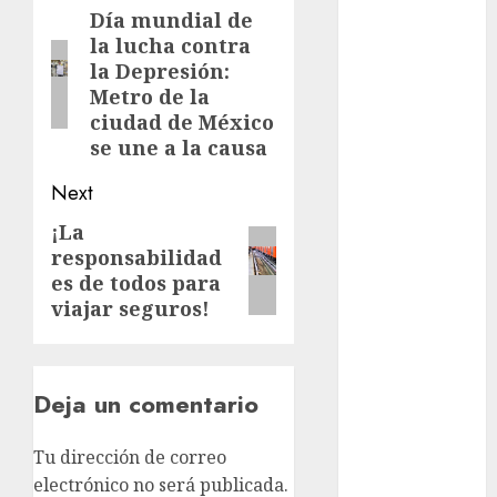
Adrián
navigation
Día mundial de
Previous
Rubalcava
la lucha contra
post:
la Depresión:
Adrián
Rubalcava
Metro de la
Suárez
ciudad de México
se une a la causa
Al momento
Next
almomento
¡La
Next
Arte
responsabilidad
post:
es de todos para
Bellas Artes
viajar seguros!
Business
CDMX
Deja un comentario
cine
Tu dirección de correo
electrónico no será publicada.
cinema