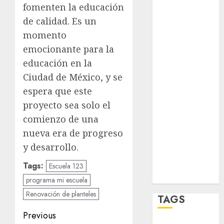
fomenten la educación
opinión
de calidad. Es un
momento
Partido
Verde
emocionante para la
educación en la
salud
Ciudad de México, y se
sport
espera que este
proyecto sea solo el
STC
comienzo de una
travel
nueva era de progreso
y desarrollo.
world
Tags:
Escuela 123
Zócalo
programa mi escuela
Renovación de planteles
TAGS
Post
Previous