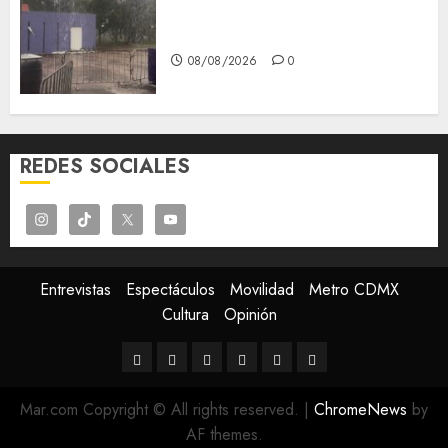
Tlaloque por aguacero del
viernes
08/08/2026
0
REDES SOCIALES
Entrevistas
Espectáculos
Movilidad
Metro CDMX
Cultura
Opinión
Entrevistas
Espectáculos
Movilidad
Metro
Cultura
Opinión
CDMX
Mar.com Copyright © All rights reserved.
|
ChromeNews
by
AF themes.