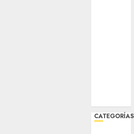
opinión
Partido
Verde
salud
sport
STC
travel
world
Zócalo
CATEGORÍA
Al Momento