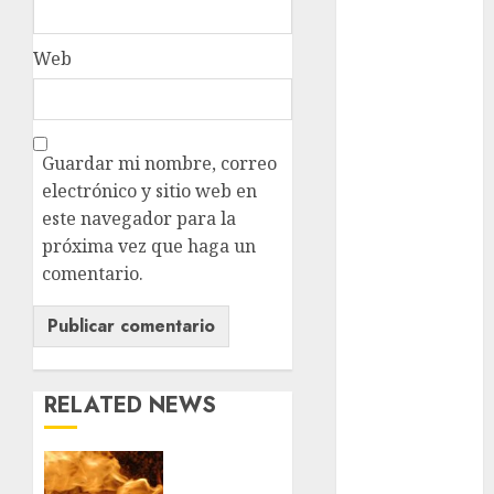
cultura
CDMX
Web
deportes
Edomex
Guardar mi nombre, correo
espectáculos
electrónico y sitio web en
este navegador para la
Futbol
próxima vez que haga un
Gobierno
comentario.
de mexico
health
Lluvias
RELATED NEWS
Línea 2
Santa
Met
Clara