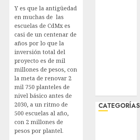
junio 2026
Y es que la antigüedad
mayo 2026
en muchas de las
abril 2026
escuelas de CdMx es
marzo 2026
casi de un centenar de
febrero 2026
años por lo que la
enero 2026
inversión total del
diciembre
2025
proyecto es de mil
noviembre
millones de pesos, con
2025
la meta de renovar 2
marzo 2020
mil 750 planteles de
enero 2020
nivel básico antes de
2030, a un ritmo de
CATEGORÍA
500 escuelas al año,
Al Momento
con 2 millones de
Cultura
pesos por plantel.
Deportes