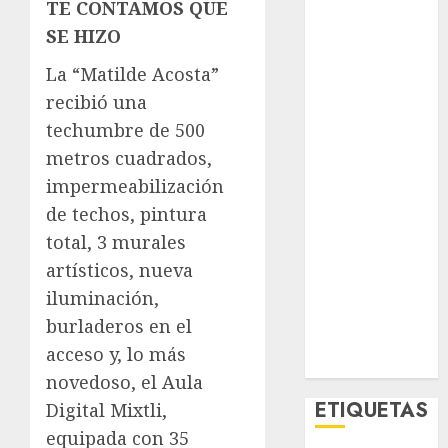
TE CONTAMOS QUE
El Rincón del
SE HIZO
Opinólogo
Espectáculos
La “Matilde Acosta”
Lifestyle
recibió una
Lo Urbano
techumbre de 500
Metro CDMX
metros cuadrados,
Metropoli
impermeabilización
Movilidad
de techos, pintura
Nacionales
Opinión
total, 3 murales
Opinión
artísticos, nueva
Tecnología
iluminación,
Videos
burladeros en el
MetroNoticias
acceso y, lo más
Viral
novedoso, el Aula
ETIQUETAS
Digital Mixtli,
equipada con 35