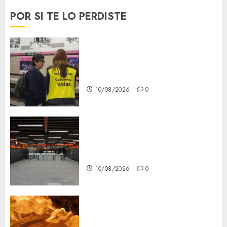
POR SI TE LO PERDISTE
Salvemos Vidas del Metro
cumple 10 años, una década
priorizando la salud mental
10/08/2026
0
¿Qué pasa en el Metro CDMX?
Reporte de avance y retrasos
— lunes 10 de agosto
10/08/2026
0
Santa Clara del Cobre celebra
60 años de su Feria Nacional