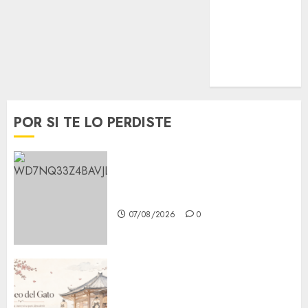
Opinión
Tecnología
Videos
MetroNoticias
Viral
POR SI TE LO PERDISTE
Aumentan multas de tránsito
en CDMX por ajuste de la UMA
07/08/2026
0
¿Amante de los michis?
Lánzate al Museo del Gato en