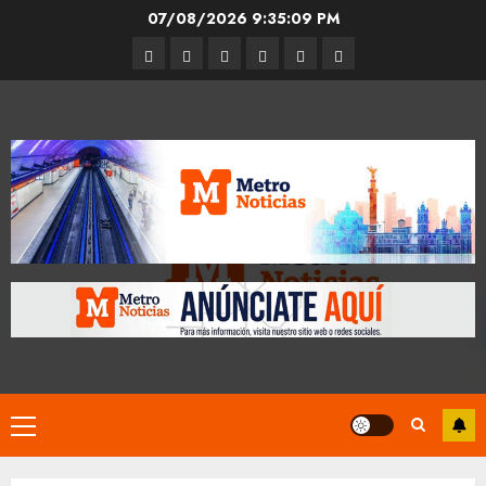
Skip
07/08/2026
9:35:09 PM
to
Entrevistas
Espectáculos
Movilidad
Metro
Cultura
Opinión
content
CDMX
Primary
Menu