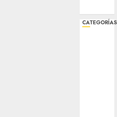
Zócalo
CATEGORÍA
Al Momento
Cultura
Deportes
El Rincón del
Opinólogo
Espectáculos
Lifestyle
Lo Urbano
Metro CDMX
Metropoli
Movilidad
Nacionales
Opinión