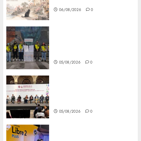
CDMX
06/08/2026
0
Metro CDMX comparte
experiencias del programa
Salvemos Vidas con el Metro
de Chile
05/08/2026
0
CDMX reforzará protección
del patrimonio familiar;
anuncian nuevas acciones
contra el despojo
05/08/2026
0
Diagnóstico oportuno y