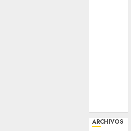
protección del
patrimonio
familiar;
anuncian
nuevas
acciones
contra el
despojo
Diagnóstico
oportuno y
prevención,
ejes para
mejorar la
salud de los
mexicanos
ARCHIVOS