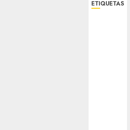
ETIQUETAS
Adrián
Rubalcava
Adrián
Rubalcava
Suárez
Al momento
almomento
Arte
Business
CDMX
cine