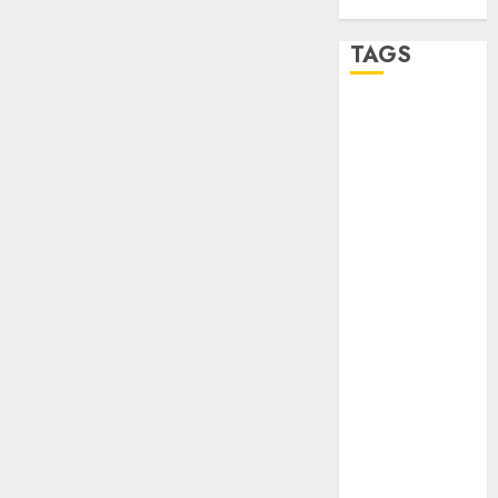
TAGS
Adrián
Rubalcava
Adrián
Rubalcava
Suárez
Al momento
almomento
Arte
Business
CDMX