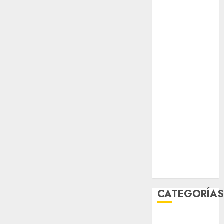
agosto 2026
julio 2026
junio 2026
mayo 2026
abril 2026
marzo 2026
febrero 2026
enero 2026
diciembre
2025
noviembre
2025
marzo 2020
enero 2020
CATEGORÍA
Al Momento