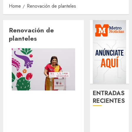
Home
Renovación de planteles
Renovación de
planteles
ENTRADAS
Renovar escuelas,
RECIENTES
necesario para el
Aumentan
bienestar de los
multas de
estudiantes
tránsito en