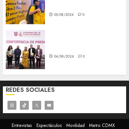
prevención, ejes para mejorar
la salud de los mexicanos
05/08/2026
0
Clara Brugada anuncia las
líneas 4, 5 y 6 del Cablebús
04/08/2026
0
REDES SOCIALES
Entrevistas
Espectáculos
Movilidad
Metro CDMX