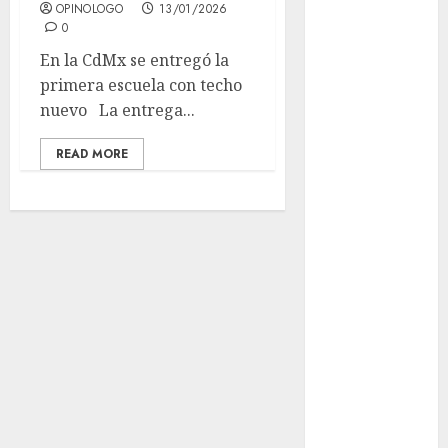
OPINOLOGO
13/01/2026
CDMX por
0
ajuste de la
En la CdMx se entregó la
UMA
primera escuela con techo
¿Amante de
nuevo La entrega...
los michis?
Lánzate al
READ MORE
Museo del
Gato en CDMX
Metro CDMX
comparte
experiencias
del programa
Salvemos
Vidas con el
Metro de
Chile
CDMX
reforzará