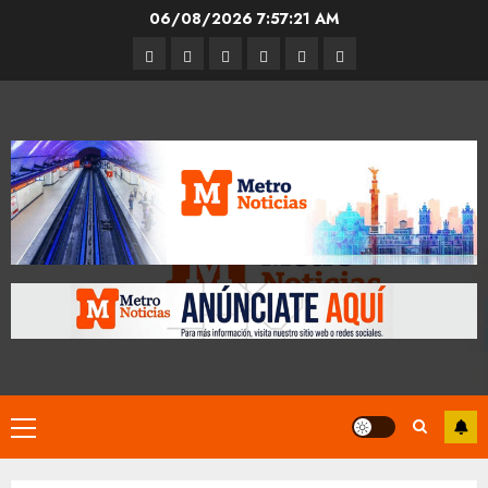
Skip
06/08/2026
7:57:22 AM
to
Entrevistas
Espectáculos
Movilidad
Metro
Cultura
Opinión
content
CDMX
Primary
Menu