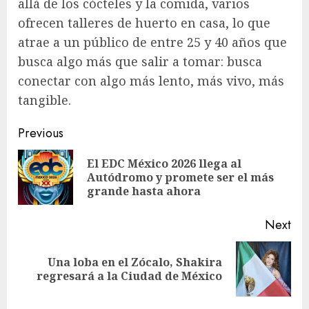
allá de los cócteles y la comida, varios
ofrecen talleres de huerto en casa, lo que
atrae a un público de entre 25 y 40 años que
busca algo más que salir a tomar: busca
conectar con algo más lento, más vivo, más
tangible.
Post
Previous
navigation
El EDC México 2026 llega al
Pre
Autódromo y promete ser el más
pos
grande hasta ahora
Next
Una loba en el Zócalo, Shakira
Next
regresará a la Ciudad de México
post: