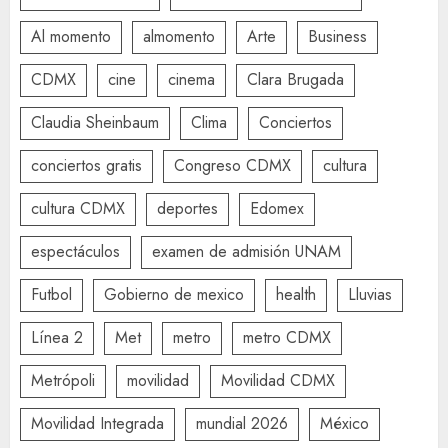
Al momento
almomento
Arte
Business
CDMX
cine
cinema
Clara Brugada
Claudia Sheinbaum
Clima
Conciertos
conciertos gratis
Congreso CDMX
cultura
cultura CDMX
deportes
Edomex
espectáculos
examen de admisión UNAM
Futbol
Gobierno de mexico
health
Lluvias
Línea 2
Met
metro
metro CDMX
Metrópoli
movilidad
Movilidad CDMX
Movilidad Integrada
mundial 2026
México