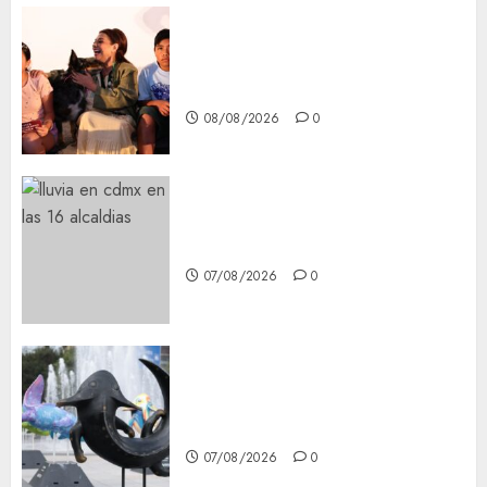
Clara Brugada entregó 24 mil
becas para Uniformes y Útiles
Escolares a estudiantes
08/08/2026
0
¡Agárrate! Ya viene el agua en
CDMX
07/08/2026
0
Plaza Tlaxcoaque se convierte
en el hábitat de la exposición
“Ajolotes en el Corazón”
07/08/2026
0