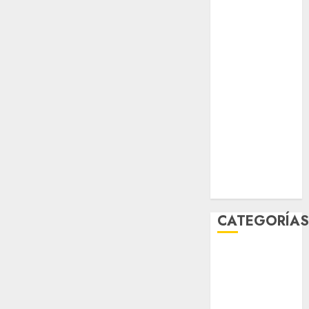
salud
sport
STC
travel
UNAM
world
Zócalo
CATEGORÍA
Al Momento
Cultura
Deportes
El Rincón del