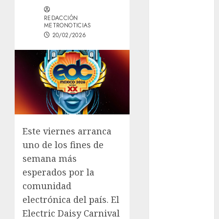
entregó 24 mil
REDACCIÓN
becas para
METRONOTICIAS
Uniformes y
20/02/2026
Útiles
Escolares a
estudiantes
¡Agárrate! Ya
viene el agua
en CDMX
Plaza
Este viernes arranca
Tlaxcoaque se
convierte en
uno de los fines de
el hábitat de
semana más
la exposición
esperados por la
“Ajolotes en el
comunidad
Corazón”
electrónica del país. El
Aumentan
Electric Daisy Carnival
multas de