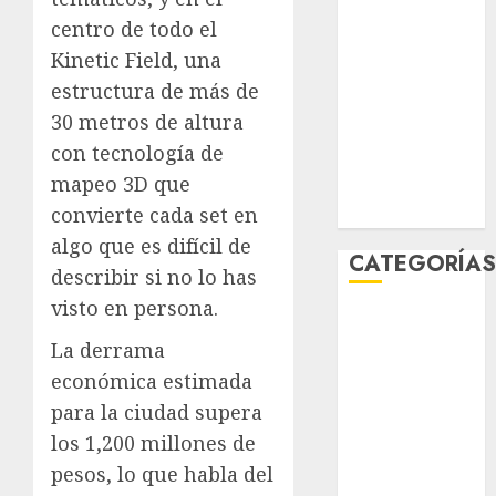
febrero 2026
centro de todo el
enero 2026
Kinetic Field, una
diciembre
estructura de más de
2025
30 metros de altura
noviembre
con tecnología de
2025
mapeo 3D que
marzo 2020
enero 2020
convierte cada set en
algo que es difícil de
CATEGORÍA
describir si no lo has
visto en persona.
Al Momento
Cultura
La derrama
Deportes
económica estimada
El Rincón del
para la ciudad supera
Opinólogo
los 1,200 millones de
Espectáculos
pesos, lo que habla del
Lifestyle