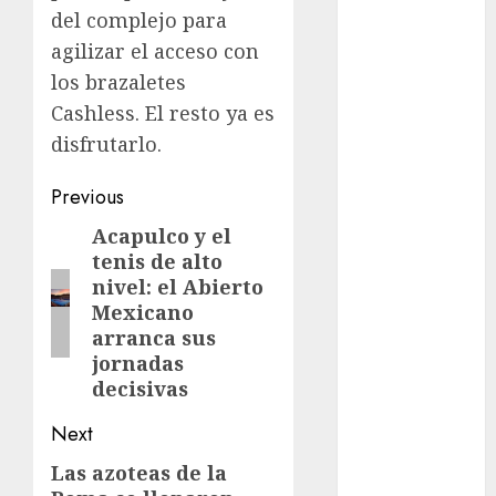
Suárez
del complejo para
agilizar el acceso con
Al momento
los brazaletes
almomento
Cashless. El resto ya es
disfrutarlo.
Arte
Post
Previous
Business
navigation
Acapulco y el
Previous
CDMX
tenis de alto
post:
nivel: el Abierto
cine
Mexicano
arranca sus
cinema
jornadas
decisivas
Clara
Brugada
Next
Claudia
Las azoteas de la
Next
Sheinbaum