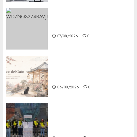
Aumentan multas de tránsito
en CDMX por ajuste de la UMA
07/08/2026
0
¿Amante de los michis?
Lánzate al Museo del Gato en
CDMX
06/08/2026
0
Metro CDMX comparte
experiencias del programa
Salvemos Vidas con el Metro
de Chile