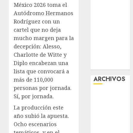
México 2026 toma el
tránsito en
Autódromo Hermanos
CDMX por
ajuste de la
Rodríguez con un
UMA
cartel que no deja
¿Amante de
mucho margen para la
los michis?
decepción: Alesso,
Lánzate al
Charlotte de Witte y
Museo del
Diplo encabezan una
Gato en CDMX
lista que convocará a
ARCHIVOS
más de 110,000
personas por jornada.
agosto 2026
Sí, por jornada.
julio 2026
La producción este
junio 2026
año subió la apuesta.
mayo 2026
abril 2026
Ocho escenarios
marzo 2026
temáticos, y en el