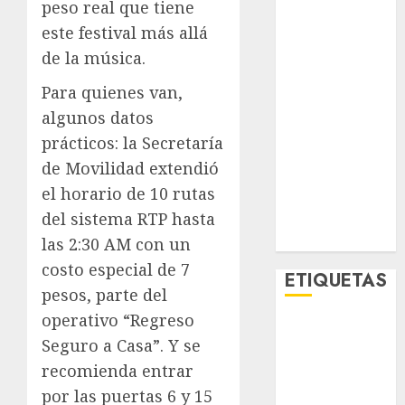
peso real que tiene
Lo Urbano
este festival más allá
Metro CDMX
de la música.
Metropoli
Movilidad
Para quienes van,
Nacionales
algunos datos
Opinión
prácticos: la Secretaría
Opinión
de Movilidad extendió
Tecnología
el horario de 10 rutas
Videos
MetroNoticias
del sistema RTP hasta
Viral
las 2:30 AM con un
costo especial de 7
ETIQUETAS
pesos, parte del
operativo “Regreso
Adrián
Seguro a Casa”. Y se
Rubalcava
recomienda entrar
Adrián
por las puertas 6 y 15
Rubalcava