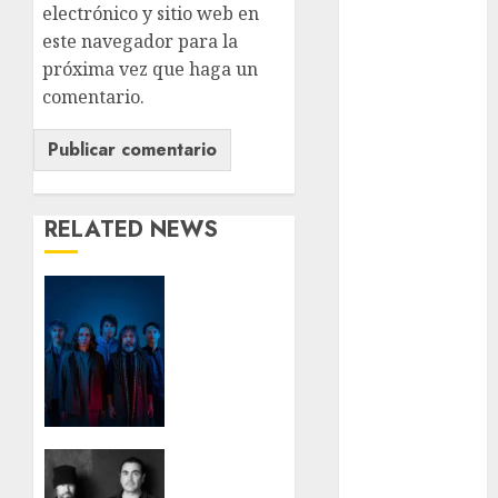
electrónico y sitio web en
Metrópoli
este navegador para la
movilidad
próxima vez que haga un
comentario.
Movilidad
CDMX
mundial
2026
RELATED NEWS
México
Babasónicos
Música
regresa
a CDMX
nacionales
con
Cuerpos
opinión
Vol. 1 al
Palacio
Partido
Verde
de los
La
Deportes
Cuca