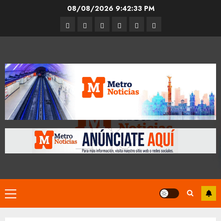
Skip
08/08/2026
9:42:33 PM
to
Entrevistas
Espectáculos
Movilidad
Metro
Cultura
Opinión
content
CDMX
Primary
Menu