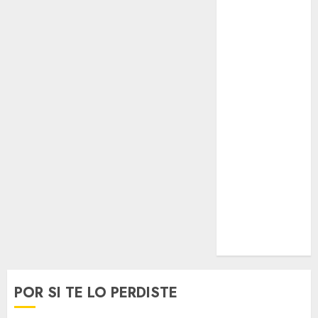
Opinólogo
Espectáculos
Lifestyle
Lo Urbano
Metro CDMX
Metropoli
Movilidad
Nacionales
Opinión
Opinión
Tecnología
Videos
MetroNoticias
Viral
POR SI TE LO PERDISTE