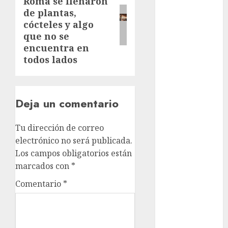
Roma se llenaron
post:
de plantas,
Clima
cócteles y algo
Conciertos
que no se
encuentra en
conciertos
todos lados
gratis
Congreso
CDMX
Deja un comentario
cultura
Tu dirección de correo
cultura
electrónico no será publicada.
CDMX
Los campos obligatorios están
marcados con
*
deportes
Comentario
*
Edomex
espectáculos