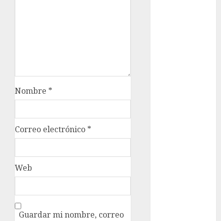
examen de
admisión
UNAM
Futbol
Gobierno
de mexico
Nombre
*
health
Lluvias
Correo electrónico
*
Línea 2
Met
Web
metro
metro
CDMX
Guardar mi nombre, correo