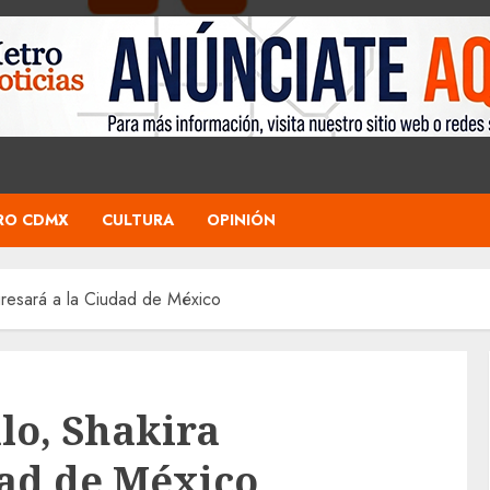
RO CDMX
CULTURA
OPINIÓN
gresará a la Ciudad de México
lo, Shakira
dad de México