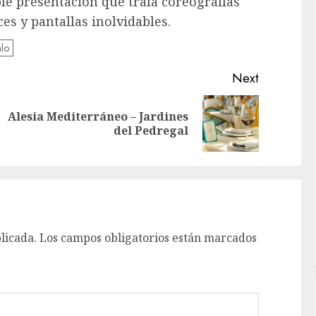
le presentación que traía coreografías
s y pantallas inolvidables.
lo
Next
Alesia Mediterráneo – Jardines
Previous
Next
del Pedregal
post:
post:
licada.
Los campos obligatorios están marcados