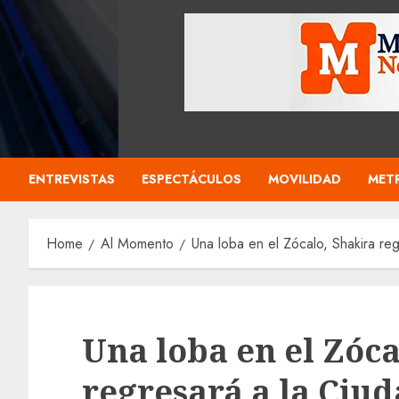
ENTREVISTAS
ESPECTÁCULOS
MOVILIDAD
MET
Home
Al Momento
Una loba en el Zócalo, Shakira re
Una loba en el Zóca
regresará a la Ciu