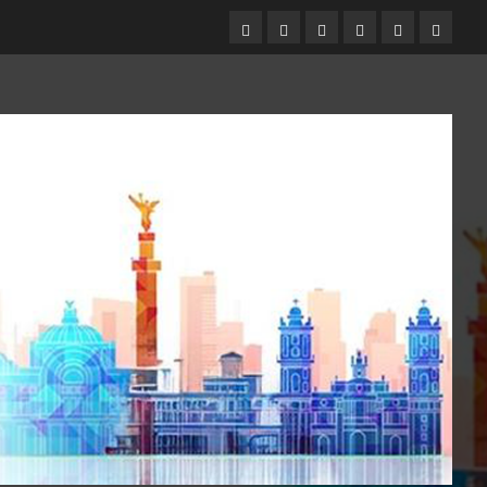
Entrevistas
Espectáculos
Movilidad
Metro
Cultura
Opinió
CDMX