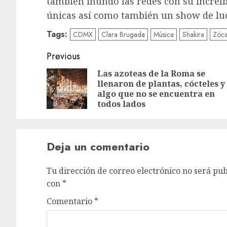
también inundo las redes con su increíb
únicas así como también un show de luce
Tags:
CDMX
Clara Brugada
Música
Shakira
Zóca
Post
Previous
navigation
Las azoteas de la Roma se
llenaron de plantas, cócteles y
algo que no se encuentra en
todos lados
Deja un comentario
Tu dirección de correo electrónico no será pub
con
*
Comentario
*