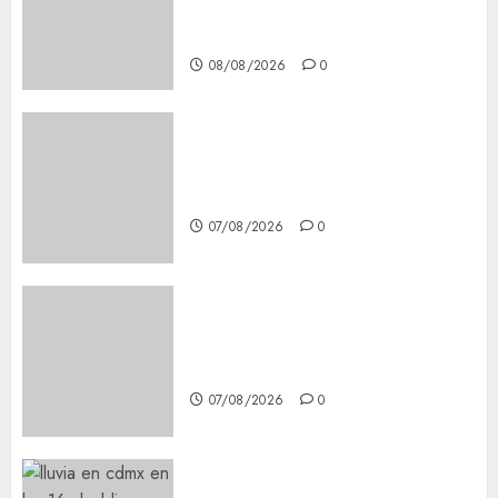
Steps for a Premium
Experience
08/08/2026
0
Glücksspiel Österreich –
Schritte und Methoden für
Einsteiger
07/08/2026
0
Best OnlyFans Woman Guide:
Premium Content, Privacy &
Mobile Access
07/08/2026
0