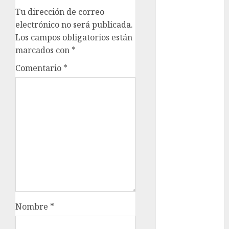
Rubalcava
Tu dirección de correo
electrónico no será publicada.
Adrián
Rubalcava
Los campos obligatorios están
Suárez
marcados con
*
Al momento
Comentario
*
almomento
Arte
Business
CDMX
cine
cinema
Nombre
*
Clara
Brugada