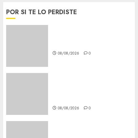
POR SI TE LO PERDISTE
Download 1xBet APK Free:
Steps and Methods
08/08/2026
0
Casino Online Android
Security Guide: Licensing,
Data Protection & Safe Play
for US Players
08/08/2026
0
Girls Only Fan Sign-Up Guide:
Secure, Simple Registration