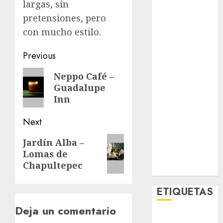
largas, sin
Opinólogo
pretensiones, pero
Espectáculos
con mucho estilo.
Lifestyle
Lo Urbano
Post
Previous
Metro CDMX
Metropoli
navigation
Previous
Neppo Café –
Movilidad
Guadalupe
post:
Nacionales
Inn
Opinión
Opinión
Next
Tecnología
Next
Jardín Alba –
Videos
Lomas de
post:
MetroNoticias
Chapultepec
Viral
ETIQUETAS
Deja un comentario
Adrián