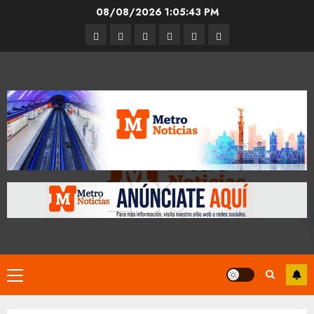
Skip
08/08/2026
1:05:43 PM
to
Entrevistas
Espectáculos
Movilidad
Metro
Cultura
Opinión
content
CDMX
Primary
Menu