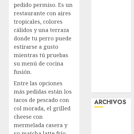
pedido permiso. Es un
Experience
restaurante con aires
Glücksspiel
Österreich –
tropicales, colores
Schritte und
cálidos y una terraza
Methoden für
donde tu perro puede
Einsteiger
estirarse a gusto
Best OnlyFans
mientras tú pruebas
Woman Guide:
su menú de cocina
Premium
fusión.
Content,
Privacy &
Entre las opciones
Mobile Access
más pedidas están los
tacos de pescado con
ARCHIVOS
col morada, el grilled
cheese con
agosto 2026
julio 2026
mermelada casera y
junio 2026
su matcha latte frío