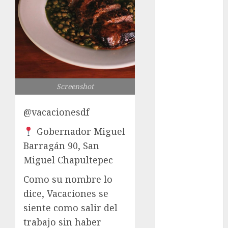
Free: Steps
and Methods
Casino Online
Android
Security
Guide:
Licensing,
Screenshot
Data
Protection &
@vacacionesdf
Safe Play for
Gobernador Miguel
US Players
Barragán 90, San
Girls Only Fan
Miguel Chapultepec
Sign-Up
Guide: Secure,
Como su nombre lo
Simple
dice, Vacaciones se
Registration
siente como salir del
Steps for a
trabajo sin haber
Premium