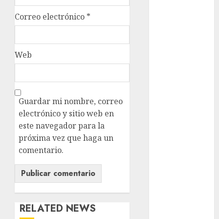
Correo electrónico
*
Claudia
Sheinbaum
Clima
Web
Conciertos
conciertos
gratis
Guardar mi nombre, correo
electrónico y sitio web en
Congreso
este navegador para la
CDMX
próxima vez que haga un
cultura
comentario.
cultura
CDMX
deportes
RELATED NEWS