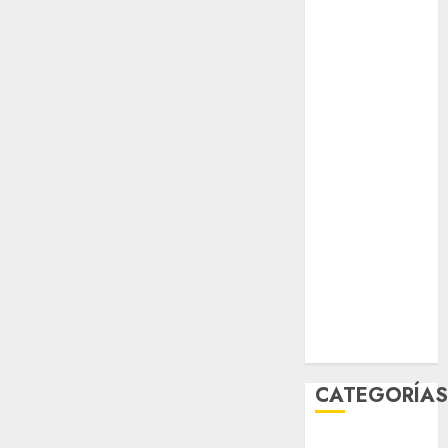
Partido
Verde
salud
sport
STC
travel
UNAM
world
Zócalo
CATEGORÍA
Al Momento