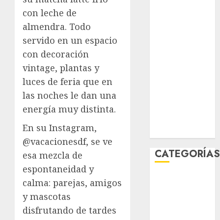
mayo 2026
con leche de
abril 2026
almendra. Todo
marzo 2026
servido en un espacio
febrero 2026
con decoración
enero 2026
vintage, plantas y
diciembre
luces de feria que en
2025
noviembre
las noches le dan una
2025
energía muy distinta.
marzo 2020
En su Instagram,
enero 2020
@vacacionesdf, se ve
CATEGORÍA
esa mezcla de
espontaneidad y
Al Momento
calma: parejas, amigos
Cultura
y mascotas
Deportes
disfrutando de tardes
El Rincón del