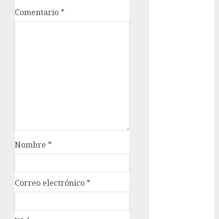
Adrián
Comentario
*
Rubalcava
Adrián
Rubalcava
Suárez
Al momento
almomento
Arte
Bellas Artes
Nombre
*
Business
CDMX
Correo electrónico
*
cinema