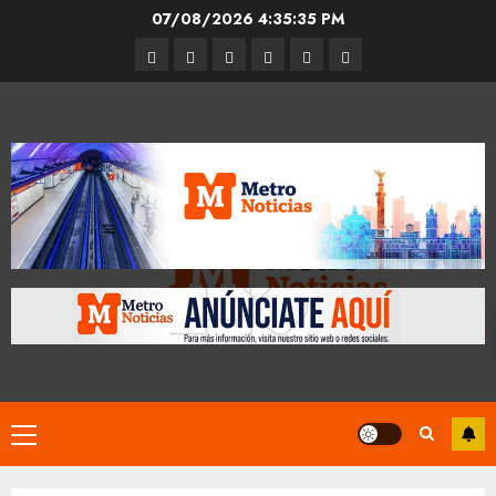
Skip
07/08/2026
4:35:35 PM
to
Entrevistas
Espectáculos
Movilidad
Metro
Cultura
Opinión
content
CDMX
Primary
Menu