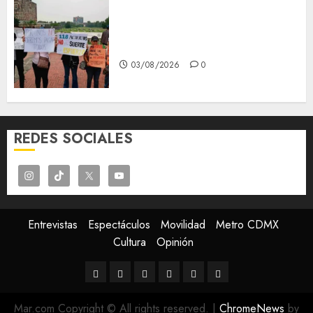
Aspirantes de la UNAM se
oponen al examen de control,
se manifiestan en Rectoría
03/08/2026
0
REDES SOCIALES
Entrevistas
Espectáculos
Movilidad
Metro CDMX
Cultura
Opinión
Entrevistas
Espectáculos
Movilidad
Metro
Cultura
Opinión
CDMX
Mar.com Copyright © All rights reserved.
|
ChromeNews
by