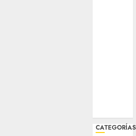
opinión
Partido
Verde
salud
sport
STC
travel
UNAM
world
Zócalo
CATEGORÍA