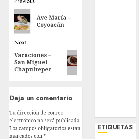
Post
Previous
El Rincón del
navigation
Previous
Opinólogo
Ave María –
Espectáculos
post:
Coyoacán
Lifestyle
Lo Urbano
Next
Metro CDMX
Metropoli
Next
Vacaciones –
Movilidad
San Miguel
post:
Nacionales
Chapultepec
Opinión
Opinión
Tecnología
Deja un comentario
Videos
MetroNoticias
Tu dirección de correo
Viral
electrónico no será publicada.
ETIQUETAS
Los campos obligatorios están
marcados con
*