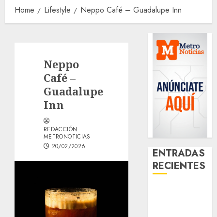
Home
Lifestyle
Neppo Café – Guadalupe Inn
Neppo
Café –
Guadalupe
Inn
REDACCIÓN
METRONOTICIAS
20/02/2026
ENTRADAS
RECIENTES
¿Amante de
los michis?
Lánzate al