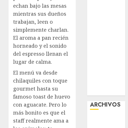
echan bajo las mesas
contra el
despojo
mientras sus dueños
Diagnóstico
trabajan, leen o
oportuno y
simplemente charlan.
prevención,
El aroma a pan recién
ejes para
horneado y el sonido
mejorar la
del espresso llenan el
salud de los
lugar de calma.
mexicanos
Clara Brugada
El menú va desde
anuncia las
chilaquiles con toque
líneas 4, 5 y 6
gourmet hasta su
del Cablebús
famoso toast de huevo
ARCHIVOS
con aguacate. Pero lo
más bonito es que el
agosto 2026
staff realmente ama a
julio 2026