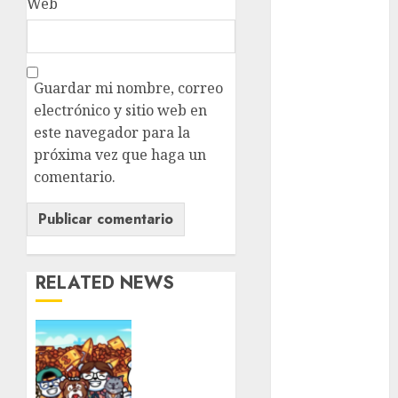
Web
Ciudad de
México
Clara
Brugada
Guardar mi nombre, correo
electrónico y sitio web en
Claudia
Sheinbaum
este navegador para la
próxima vez que haga un
Clima
comentario.
Conciertos
conciertos
gratis
RELATED NEWS
Congreso
CDMX
Ya
cultura
viene
una
cultura
nueva
CDMX