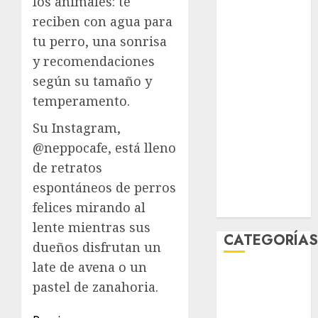
los animales: te
junio 2026
reciben con agua para
mayo 2026
tu perro, una sonrisa
abril 2026
y recomendaciones
marzo 2026
según su tamaño y
febrero 2026
temperamento.
enero 2026
diciembre
Su Instagram,
2025
@neppocafe, está lleno
noviembre
de retratos
2025
espontáneos de perros
marzo 2020
felices mirando al
enero 2020
lente mientras sus
CATEGORÍA
dueños disfrutan un
late de avena o un
Al Momento
pastel de zanahoria.
Cultura
Deportes