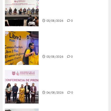
del patrimonio familiar;
anuncian nuevas acciones
contra el despojo
05/08/2026
0
Diagnóstico oportuno y
prevención, ejes para mejorar
la salud de los mexicanos
05/08/2026
0
Clara Brugada anuncia las
líneas 4, 5 y 6 del Cablebús
04/08/2026
0