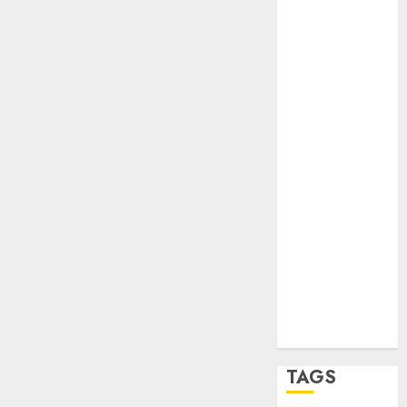
opinión
Partido
Verde
salud
sport
STC
travel
UNAM
world
Zócalo
TAGS