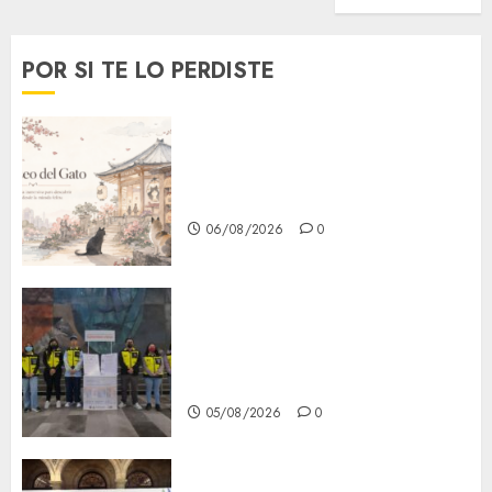
POR SI TE LO PERDISTE
¿Amante de los michis?
Lánzate al Museo del Gato en
CDMX
06/08/2026
0
Metro CDMX comparte
experiencias del programa
Salvemos Vidas con el Metro
de Chile
05/08/2026
0
CDMX reforzará protección