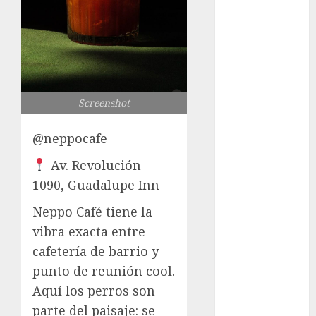
Museo del
Gato en CDMX
Metro CDMX
comparte
experiencias
del programa
Screenshot
Salvemos
Vidas con el
@neppocafe
Metro de
Av. Revolución
Chile
1090, Guadalupe Inn
CDMX
reforzará
Neppo Café tiene la
protección del
vibra exacta entre
patrimonio
cafetería de barrio y
familiar;
punto de reunión cool.
anuncian
Aquí los perros son
nuevas
parte del paisaje: se
acciones