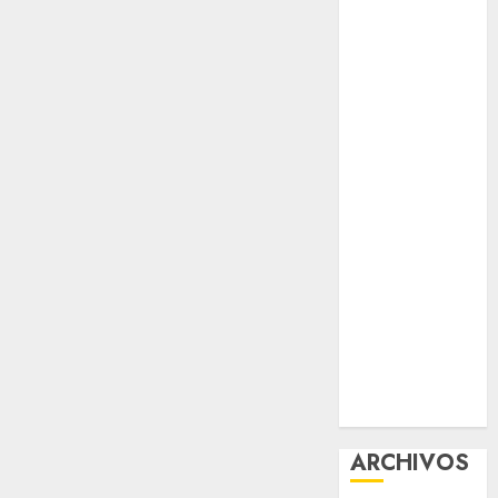
protección del
patrimonio
familiar;
anuncian
nuevas
acciones
contra el
despojo
Diagnóstico
oportuno y
prevención,
ejes para
mejorar la
salud de los
mexicanos
ARCHIVOS