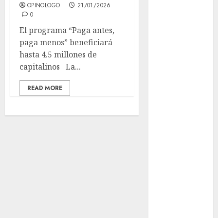
OPINOLOGO
21/01/2026
CDMX por
0
ajuste de la
El programa “Paga antes,
UMA
paga menos” beneficiará
¿Amante de
hasta 4.5 millones de
los michis?
capitalinos La...
Lánzate al
Museo del
READ MORE
Gato en CDMX
Metro CDMX
comparte
experiencias
del programa
Salvemos
Vidas con el
Metro de
Chile
CDMX
reforzará