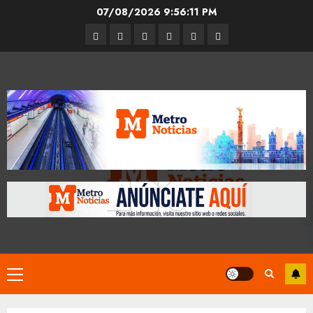
Skip
07/08/2026
9:56:12 PM
to
Entrevistas
Espectáculos
Movilidad
Metro
Cultura
Opinión
content
CDMX
Primary
Menu