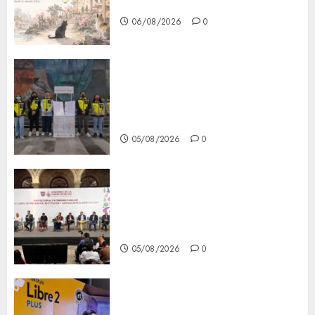
CDMX
06/08/2026
0
Metro CDMX comparte
experiencias del programa
Salvemos Vidas con el Metro
de Chile
05/08/2026
0
CDMX reforzará protección
del patrimonio familiar;
anuncian nuevas acciones
contra el despojo
05/08/2026
0
Diagnóstico oportuno y