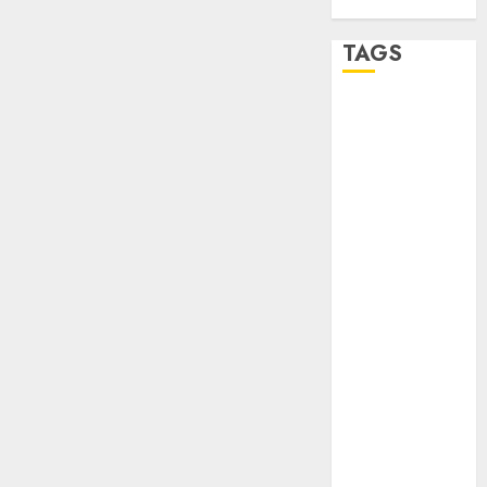
TAGS
Adrián
Rubalcava
Adrián
Rubalcava
Suárez
Al momento
almomento
Arte
Business
CDMX