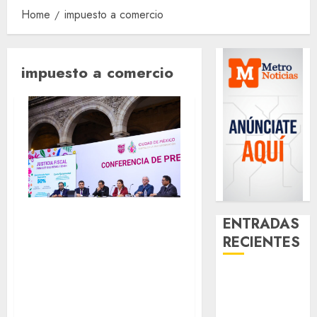
Home
impuesto a comercio
impuesto a comercio
¿¿Quieres pagar
ENTRADAS
menos en predial,
RECIENTES
agua y pequeño
Aumentan
comercio en la
multas de
CdMx?
tránsito en