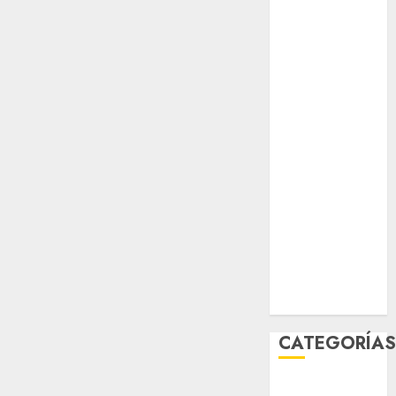
agosto 2026
julio 2026
junio 2026
mayo 2026
abril 2026
marzo 2026
febrero 2026
enero 2026
diciembre
2025
noviembre
2025
marzo 2020
enero 2020
CATEGORÍA
Al Momento