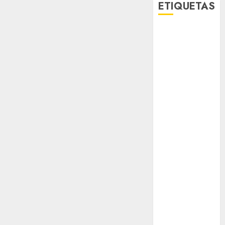
ETIQUETAS
Adrián
Rubalcava
Adrián
Rubalcava
Suárez
Al momento
almomento
Arte
Business
CDMX
cine