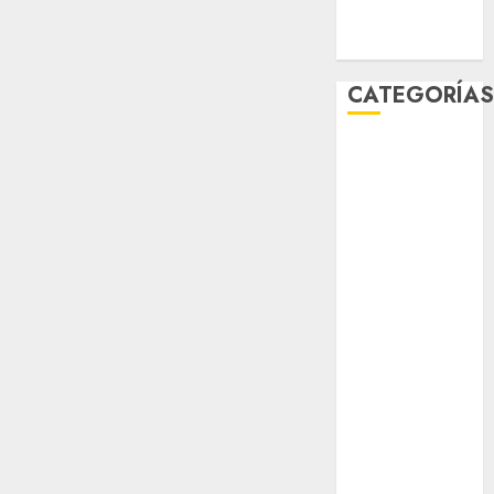
Zócalo
CATEGORÍA
Al Momento
Cultura
Deportes
El Rincón del
Opinólogo
Espectáculos
Lifestyle
Lo Urbano
Metro CDMX
Metropoli
Movilidad
Nacionales
Opinión