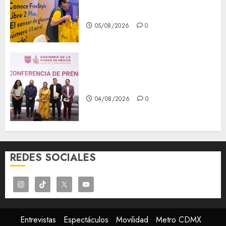
prevención, ejes para mejorar
la salud de los mexicanos
05/08/2026
0
Clara Brugada anuncia las
líneas 4, 5 y 6 del Cablebús
04/08/2026
0
REDES SOCIALES
Entrevistas
Espectáculos
Movilidad
Metro CDMX