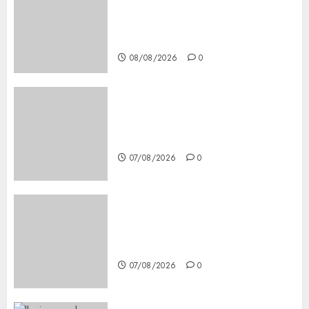
Secure, Simple Registration
Steps for a Premium
Experience
08/08/2026
0
Glücksspiel Österreich –
Schritte und Methoden für
Einsteiger
07/08/2026
0
Best OnlyFans Woman Guide:
Premium Content, Privacy &
Mobile Access
07/08/2026
0