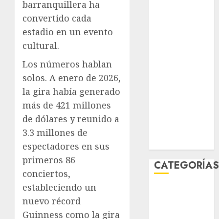
barranquillera ha
junio 2026
convertido cada
mayo 2026
estadio en un evento
abril 2026
cultural.
marzo 2026
febrero 2026
Los números hablan
enero 2026
solos. A enero de 2026,
diciembre
la gira había generado
2025
más de 421 millones
noviembre
de dólares y reunido a
2025
marzo 2020
3.3 millones de
enero 2020
espectadores en sus
primeros 86
CATEGORÍA
conciertos,
estableciendo un
Al Momento
nuevo récord
Cultura
Guinness como la gira
Deportes