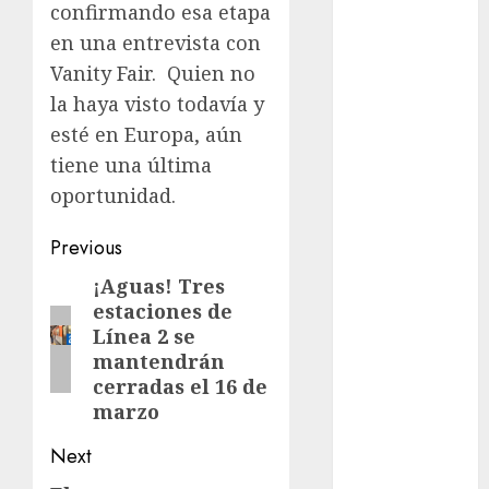
Clara
confirmando esa etapa
Brugada
en una entrevista con
Vanity Fair.
Quien no
Claudia
Sheinbaum
la haya visto todavía y
esté en Europa, aún
Clima
tiene una última
Conciertos
oportunidad.
conciertos
Post
Previous
gratis
navigation
¡Aguas! Tres
Previous
Congreso
estaciones de
CDMX
post:
Línea 2 se
cultura
mantendrán
cerradas el 16 de
cultura
marzo
CDMX
Next
deportes