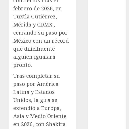
conciertos más en
Adrián
febrero de 2026, en
Rubalcava
Tuxtla Gutiérrez,
Adrián
Mérida y CDMX ,
Rubalcava
Suárez
cerrando su paso por
México con un récord
Al momento
que difícilmente
alguien igualará
almomento
pronto.
Arte
Tras completar su
Business
paso por América
Latina y Estados
CDMX
Unidos, la gira se
cine
extendió a Europa,
Asia y Medio Oriente
cinema
en 2026, con Shakira