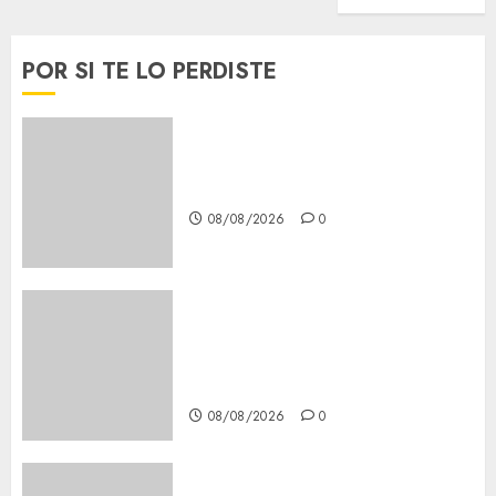
POR SI TE LO PERDISTE
Download 1xBet APK Free:
Steps and Methods
08/08/2026
0
Casino Online Android
Security Guide: Licensing,
Data Protection & Safe Play
for US Players
08/08/2026
0
Girls Only Fan Sign-Up Guide: