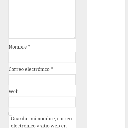
metro
metro
CDMX
Metrópoli
movilidad
Nombre
*
Movilidad
CDMX
Correo electrónico
*
mundial
2026
México
Web
Música
nacionales
Guardar mi nombre, correo
electrónico y sitio web en