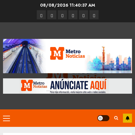
Skip
08/08/2026
11:40:37 AM
to
Entrevistas
Espectáculos
Movilidad
Metro
Cultura
Opinión
content
CDMX
Primary
Menu