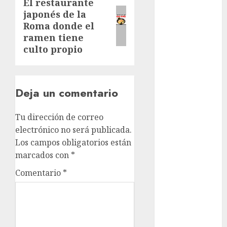
El restaurante
Next
Edomex
japonés de la
post:
Roma donde el
espectáculos
ramen tiene
culto propio
examen de
admisión
UNAM
Deja un comentario
Futbol
Gobierno
Tu dirección de correo
de mexico
electrónico no será publicada.
Los campos obligatorios están
health
marcados con
*
Lluvias
Comentario
*
Línea 2
Met