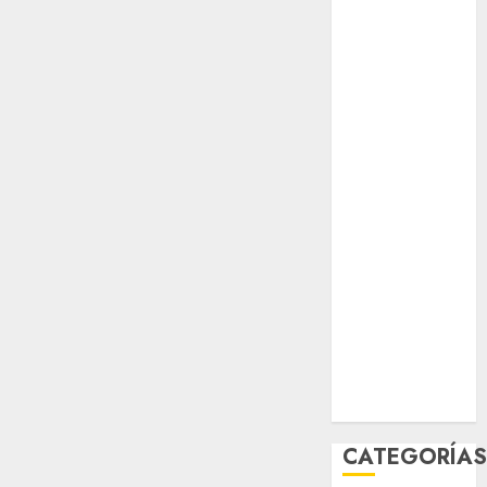
opinión
Partido
Verde
salud
sport
STC
travel
UNAM
world
Zócalo
CATEGORÍA