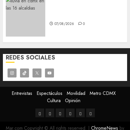
¡Agárrate! Ya viene el agua en
CDMX
07/08/2026
0
REDES SOCIALES
Entrevistas
Espectáculos
Movilidad
Metro CDMX
Cultura
Opinión
Entrevistas
Espectáculos
Movilidad
Metro
Cultura
Opinión
CDMX
Mar.com Copyright © All rights reserved.
|
ChromeNews
by