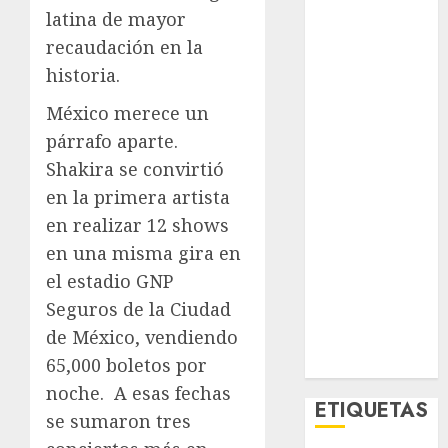
El Rincón del
latina de mayor
Opinólogo
recaudación en la
Espectáculos
historia.
Lifestyle
México merece un
Lo Urbano
párrafo aparte.
Metro CDMX
Metropoli
Shakira se convirtió
Movilidad
en la primera artista
Nacionales
en realizar 12 shows
Opinión
en una misma gira en
Opinión
el estadio GNP
Tecnología
Seguros de la Ciudad
Videos
de México, vendiendo
MetroNoticias
65,000 boletos por
Viral
noche.
A esas fechas
ETIQUETAS
se sumaron tres