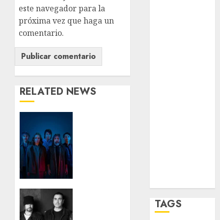
opinión
este navegador para la
próxima vez que haga un
Partido
Verde
comentario.
salud
sport
RELATED NEWS
STC
travel
Babasónicos
regresa
UNAM
a CDMX
con
world
Cuerpos
Vol. 1 al
Zócalo
Palacio
de los
La
TAGS
Deportes
Cuca
celebra