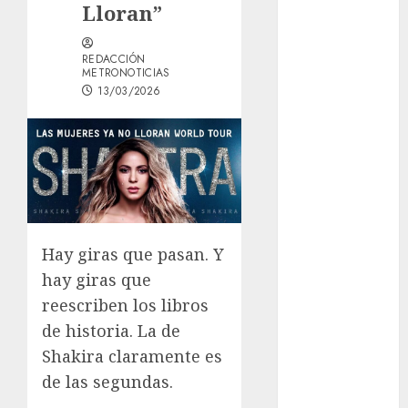
Lloran”
1xBet APK
Free: Steps
REDACCIÓN
and Methods
METRONOTICIAS
Casino Online
13/03/2026
Android
Security
Guide:
Licensing,
Data
Protection &
Safe Play for
Hay giras que pasan. Y
US Players
hay giras que
Girls Only Fan
reescriben los libros
Sign-Up
de historia. La de
Guide: Secure,
Shakira claramente es
Simple
de las segundas.
Registration
Steps for a