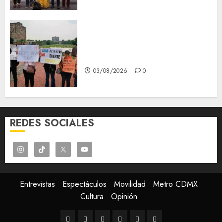
Aspirantes de la UNAM se
oponen al examen de control,
se manifiestan en Rectoría
03/08/2026
0
REDES SOCIALES
Entrevistas
Espectáculos
Movilidad
Metro CDMX
Cultura
Opinión
Entrevistas
Espectáculos
Movilidad
Metro
Cultura
Opinión