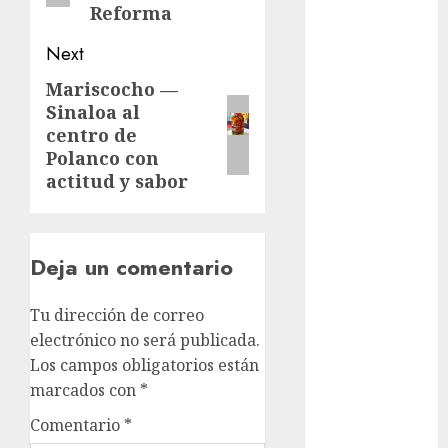
Reforma
cinema
Next
Ciudad de
México
Mariscocho —
Next
Sinaloa al
Clara
post:
Brugada
centro de
Polanco con
Claudia
actitud y sabor
Sheinbaum
Clima
Deja un comentario
Conciertos
Tu dirección de correo
conciertos
gratis
electrónico no será publicada.
Los campos obligatorios están
Congreso
marcados con
*
CDMX
Comentario
*
cultura