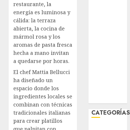
restaurante, la
agosto 2026
energía es luminosa y
julio 2026
junio 2026
cálida: la terraza
mayo 2026
abierta, la cocina de
abril 2026
mármol rosa y los
marzo 2026
aromas de pasta fresca
febrero 2026
hecha a mano invitan
enero 2026
a quedarse por horas.
diciembre
2025
El chef Mattia Bellucci
noviembre
ha diseñado un
2025
espacio donde los
marzo 2020
ingredientes locales se
enero 2020
combinan con técnicas
CATEGORÍA
tradicionales italianas
para crear platillos
Al Momento
que palpitan con