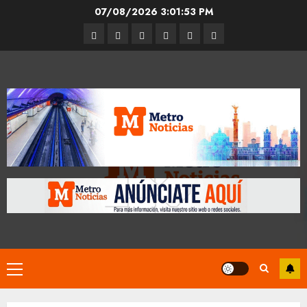
Skip
07/08/2026
3:01:54 PM
to
Entrevistas
Espectáculos
Movilidad
Metro
Cultura
Opinión
content
CDMX
Primary
Menu