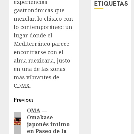
experiencias
ETIQUETAS
gastronómicas que
mezclan lo clásico con
Adrián
Rubalcava
lo contemporáneo: un
lugar donde el
Adrián
Mediterráneo parece
Rubalcava
Suárez
encontrarse con el
alma mexicana, justo
Al momento
en una de las zonas
almomento
más vibrantes de
CDMX.
Arte
Post
Previous
Bellas Artes
navigation
OMA —
Previous
Business
Omakase
post:
japonés íntimo
CDMX
en Paseo de la