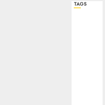
TAGS
Adrián
Rubalcava
Adrián
Rubalcava
Suárez
Al momento
almomento
Arte
Bellas Artes
Business
CDMX