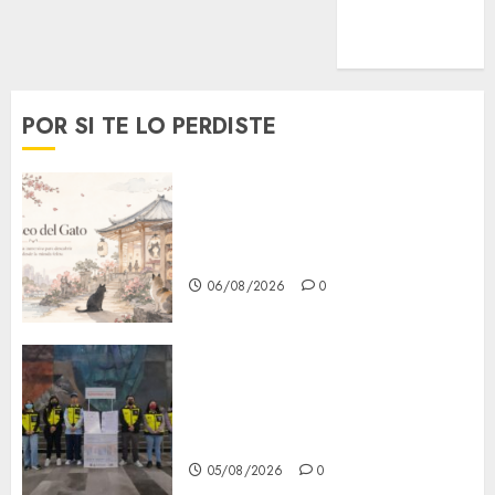
MetroNoticias
Viral
POR SI TE LO PERDISTE
¿Amante de los michis?
Lánzate al Museo del Gato en
CDMX
06/08/2026
0
Metro CDMX comparte
experiencias del programa
Salvemos Vidas con el Metro
de Chile
05/08/2026
0