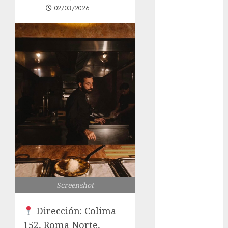
02/03/2026
los michis?
Lánzate al
Museo del
Gato en CDMX
Metro CDMX
comparte
experiencias
del programa
Salvemos
Vidas con el
Metro de
Chile
CDMX
reforzará
Screenshot
protección del
patrimonio
Dirección: Colima
familiar;
152, Roma Norte,
anuncian