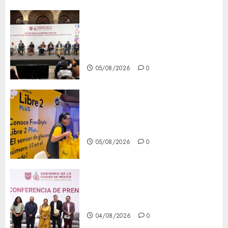
CDMX reforzará protección
del patrimonio familiar;
anuncian nuevas acciones
contra el despojo
05/08/2026
0
Diagnóstico oportuno y
prevención, ejes para mejorar
la salud de los mexicanos
05/08/2026
0
Clara Brugada anuncia las
líneas 4, 5 y 6 del Cablebús
04/08/2026
0