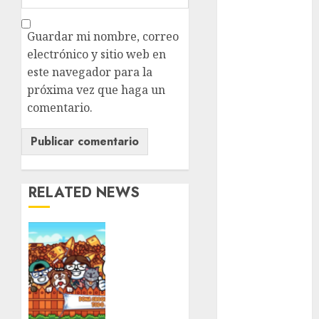
metro
metro
Guardar mi nombre, correo
CDMX
electrónico y sitio web en
este navegador para la
Metrópoli
próxima vez que haga un
movilidad
comentario.
Movilidad
CDMX
Movilidad
RELATED NEWS
Integrada
mundial
Ya
2026
viene
una
México
nueva
edición
Música
del