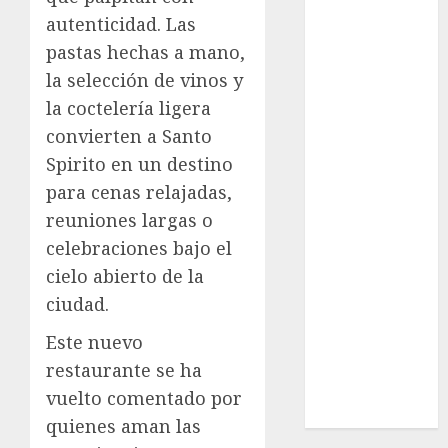
Cultura
autenticidad. Las
Deportes
pastas hechas a mano,
El Rincón del
la selección de vinos y
Opinólogo
la coctelería ligera
Espectáculos
convierten a Santo
Lifestyle
Spirito en un destino
Lo Urbano
Metro CDMX
para cenas relajadas,
Metropoli
reuniones largas o
Movilidad
celebraciones bajo el
Nacionales
cielo abierto de la
Opinión
ciudad.
Opinión
Tecnología
Este nuevo
Videos
restaurante se ha
MetroNoticias
vuelto comentado por
Viral
quienes aman las