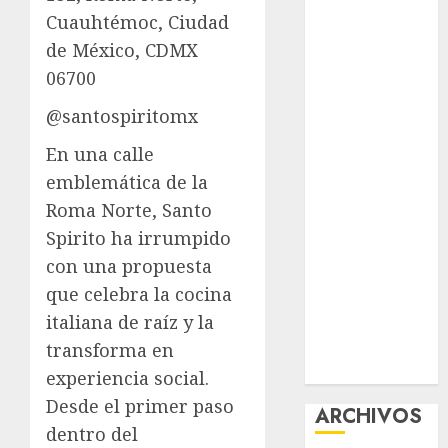
Cuauhtémoc, Ciudad
nuevas
acciones
de México, CDMX
contra el
06700
despojo
@santospiritomx
Diagnóstico
oportuno y
En una calle
prevención,
emblemática de la
ejes para
Roma Norte, Santo
mejorar la
Spirito ha irrumpido
salud de los
con una propuesta
mexicanos
que celebra la cocina
Clara Brugada
italiana de raíz y la
anuncia las
líneas 4, 5 y 6
transforma en
del Cablebús
experiencia social.
Desde el primer paso
ARCHIVOS
dentro del