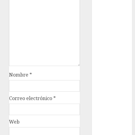
cultura
CDMX
Cultura en
el Metro
deportes
Edomex
espectáculos
Nombre
*
health
Lluvias
Correo electrónico
*
Línea 2
Web
Met