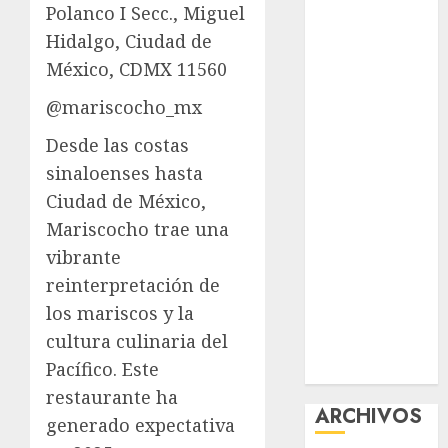
Polanco I Secc., Miguel
nuevas
Hidalgo, Ciudad de
acciones
México, CDMX 11560
contra el
despojo
@mariscocho_mx
Diagnóstico
Desde las costas
oportuno y
prevención,
sinaloenses hasta
ejes para
Ciudad de México,
mejorar la
Mariscocho trae una
salud de los
vibrante
mexicanos
reinterpretación de
Clara Brugada
los mariscos y la
anuncia las
cultura culinaria del
líneas 4, 5 y 6
Pacífico. Este
del Cablebús
restaurante ha
ARCHIVOS
generado expectativa