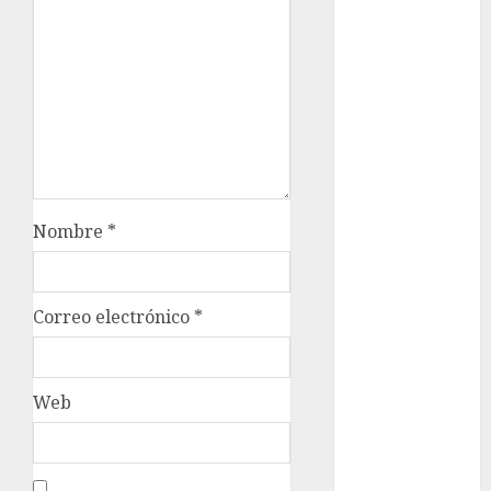
cultura
CDMX
Cultura en
el Metro
deportes
Edomex
Nombre
*
espectáculos
health
Correo electrónico
*
Lluvias
Línea 2
Web
Met