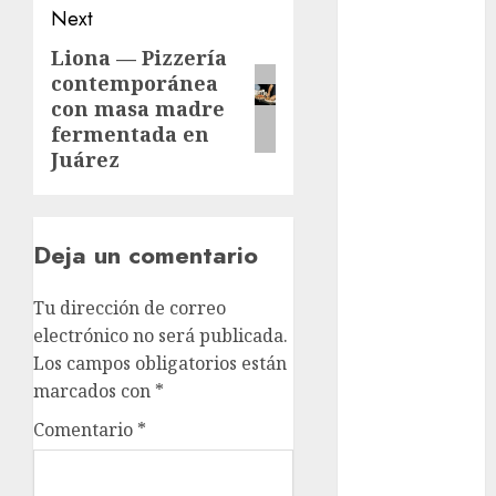
cinema
Next
Liona — Pizzería
Next
Ciudad de
México
contemporánea
post:
con masa madre
Clara
fermentada en
Brugada
Juárez
Claudia
Sheinbaum
Deja un comentario
Clima
Conciertos
Tu dirección de correo
electrónico no será publicada.
conciertos
Los campos obligatorios están
gratis
marcados con
*
Congreso
Comentario
*
CDMX
cultura