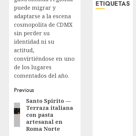
ETIQUETAS
puede migrar y
adaptarse a la escena
Adrián
cosmopolita de CDMX
Rubalcava
sin perder su
Adrián
identidad ni su
Rubalcava
Suárez
actitud,
convirtiéndose en uno
Al momento
de los lugares
almomento
comentados del año.
Arte
Post
Previous
navigation
Santo Spirito —
Previous
Bellas Artes
Terraza italiana
post:
Business
con pasta
artesanal en
CDMX
Roma Norte