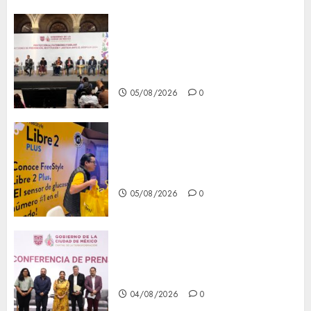
CDMX reforzará protección
del patrimonio familiar;
anuncian nuevas acciones
contra el despojo
05/08/2026
0
Diagnóstico oportuno y
prevención, ejes para mejorar
la salud de los mexicanos
05/08/2026
0
Clara Brugada anuncia las
líneas 4, 5 y 6 del Cablebús
04/08/2026
0