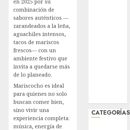
en 2025 por su
agosto 2026
combinación de
julio 2026
sabores auténticos —
junio 2026
zarandeados a la leña,
mayo 2026
aguachiles intensos,
abril 2026
marzo 2026
tacos de mariscos
febrero 2026
frescos— con un
enero 2026
ambiente festivo que
diciembre
invita a quedarse más
2025
de lo planeado.
noviembre
2025
Mariscocho es ideal
marzo 2020
para quienes no solo
enero 2020
buscan comer bien,
sino vivir una
CATEGORÍA
experiencia completa:
música, energía de
Al Momento