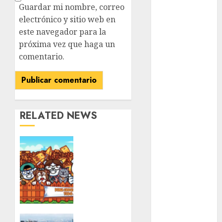
metro
Guardar mi nombre, correo
electrónico y sitio web en
metro
CDMX
este navegador para la
próxima vez que haga un
Metrópoli
comentario.
movilidad
Movilidad
CDMX
RELATED NEWS
Movilidad
Integrada
Ya
viene
mundial
2026
una
nueva
México
edición
del
Música
Croquetón
con un
La