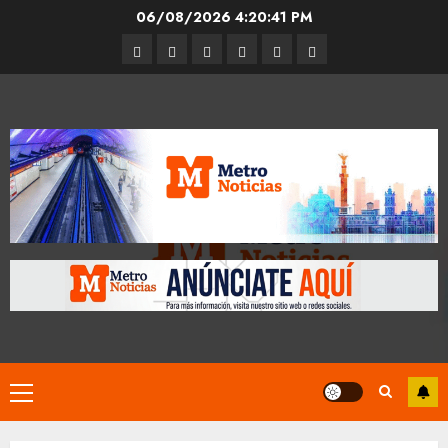
Skip
06/08/2026
4:20:42 PM
to
Entrevistas
Espectáculos
Movilidad
Metro
Cultura
Opinión
content
CDMX
Primary
Menu