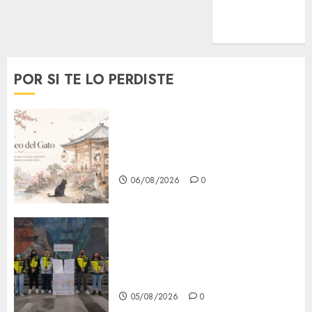
MetroNoticias
Viral
POR SI TE LO PERDISTE
¿Amante de los michis?
Lánzate al Museo del Gato en
CDMX
06/08/2026
0
Metro CDMX comparte
experiencias del programa
Salvemos Vidas con el Metro
de Chile
05/08/2026
0