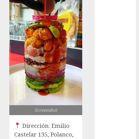
los michis?
Lánzate al
Museo del
Gato en CDMX
Metro CDMX
comparte
experiencias
del programa
Salvemos
Vidas con el
Metro de
Chile
CDMX
reforzará
Screenshot
protección del
patrimonio
Dirección: Emilio
familiar;
Castelar 135, Polanco,
anuncian