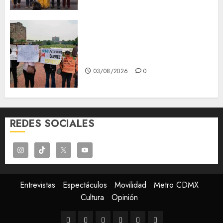
Aspirantes de la UNAM se
oponen al examen de control,
se manifiestan en Rectoría
03/08/2026
0
REDES SOCIALES
Entrevistas
Espectáculos
Movilidad
Metro CDMX
Cultura
Opinión
Entrevistas
Espectáculos
Movilidad
Metro
Cultura
Opinión