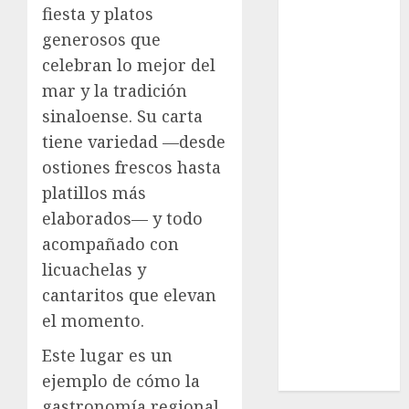
fiesta y platos
Cultura
Deportes
generosos que
El Rincón del
celebran lo mejor del
Opinólogo
mar y la tradición
Espectáculos
sinaloense. Su carta
Lifestyle
tiene variedad —desde
Lo Urbano
ostiones frescos hasta
Metro CDMX
platillos más
Metropoli
elaborados— y todo
Movilidad
Nacionales
acompañado con
Opinión
licuachelas y
Opinión
cantaritos que elevan
Tecnología
el momento.
Videos
Este lugar es un
MetroNoticias
Viral
ejemplo de cómo la
gastronomía regional