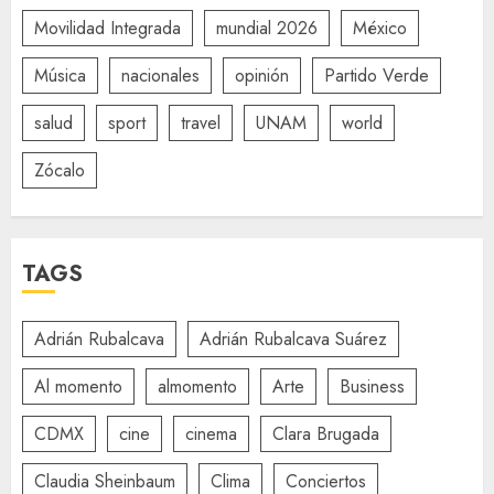
Movilidad Integrada
mundial 2026
México
Música
nacionales
opinión
Partido Verde
salud
sport
travel
UNAM
world
Zócalo
TAGS
Adrián Rubalcava
Adrián Rubalcava Suárez
Al momento
almomento
Arte
Business
CDMX
cine
cinema
Clara Brugada
Claudia Sheinbaum
Clima
Conciertos