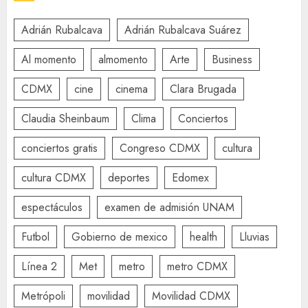
Adrián Rubalcava
Adrián Rubalcava Suárez
Al momento
almomento
Arte
Business
CDMX
cine
cinema
Clara Brugada
Claudia Sheinbaum
Clima
Conciertos
conciertos gratis
Congreso CDMX
cultura
cultura CDMX
deportes
Edomex
espectáculos
examen de admisión UNAM
Futbol
Gobierno de mexico
health
Lluvias
Línea 2
Met
metro
metro CDMX
Metrópoli
movilidad
Movilidad CDMX