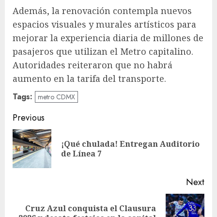
Además, la renovación contempla nuevos
espacios visuales y murales artísticos para
mejorar la experiencia diaria de millones de
pasajeros que utilizan el Metro capitalino.
Autoridades reiteraron que no habrá
aumento en la tarifa del transporte.
Tags:
metro CDMX
Post
Previous
navigation
¡Qué chulada! Entregan Auditorio
Pre
de Línea 7
pos
Next
Cruz Azul conquista el Clausura
Next