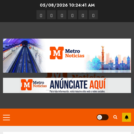
Skip
05/08/2026
10:24:42 AM
to
Entrevistas
Espectáculos
Movilidad
Metro
Cultura
Opinión
content
CDMX
Primary
Menu