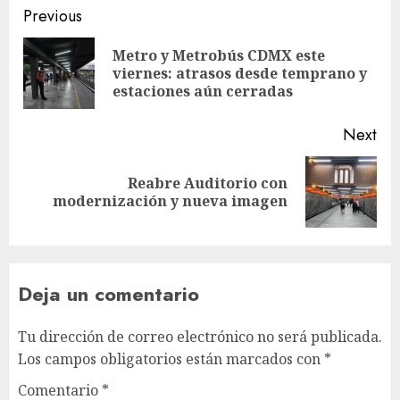
Post
Previous
navigation
Metro y Metrobús CDMX este
Pre
viernes: atrasos desde temprano y
pos
estaciones aún cerradas
Next
Reabre Auditorio con
Next
modernización y nueva imagen
post:
Deja un comentario
Tu dirección de correo electrónico no será publicada.
Los campos obligatorios están marcados con
*
Comentario
*