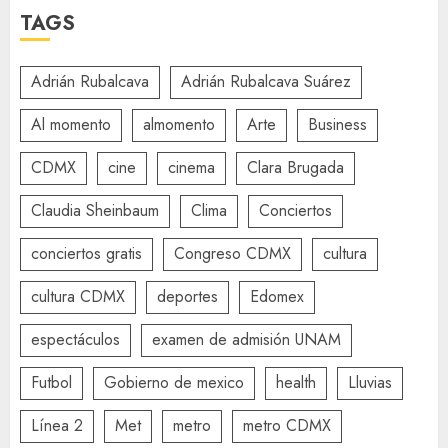
TAGS
Adrián Rubalcava
Adrián Rubalcava Suárez
Al momento
almomento
Arte
Business
CDMX
cine
cinema
Clara Brugada
Claudia Sheinbaum
Clima
Conciertos
conciertos gratis
Congreso CDMX
cultura
cultura CDMX
deportes
Edomex
espectáculos
examen de admisión UNAM
Futbol
Gobierno de mexico
health
Lluvias
Línea 2
Met
metro
metro CDMX