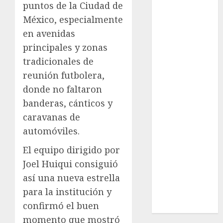
puntos de la Ciudad de
Cultura
México, especialmente
Deportes
El Rincón del
en avenidas
Opinólogo
principales y zonas
Espectáculos
tradicionales de
Lifestyle
reunión futbolera,
Lo Urbano
donde no faltaron
Metro CDMX
banderas, cánticos y
Metropoli
caravanas de
Movilidad
automóviles.
Nacionales
Opinión
El equipo dirigido por
Opinión
Joel Huiqui consiguió
Tecnología
así una nueva estrella
Videos
para la institución y
MetroNoticias
confirmó el buen
Viral
momento que mostró