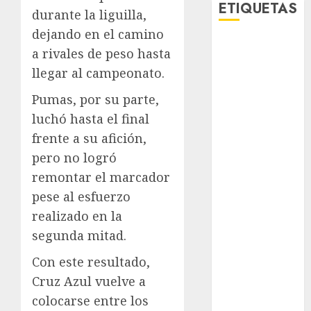
ETIQUETAS
durante la liguilla,
dejando en el camino
Adrián
a rivales de peso hasta
Rubalcava
llegar al campeonato.
Adrián
Pumas, por su parte,
Rubalcava
Suárez
luchó hasta el final
frente a su afición,
Al momento
pero no logró
almomento
remontar el marcador
pese al esfuerzo
Arte
realizado en la
Bellas Artes
segunda mitad.
Con este resultado,
Business
Cruz Azul vuelve a
CDMX
colocarse entre los