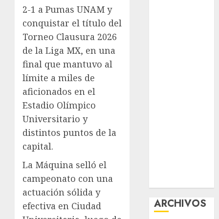
2-1 a Pumas UNAM y
nuevas
acciones
conquistar el título del
contra el
Torneo Clausura 2026
despojo
de la Liga MX, en una
Diagnóstico
final que mantuvo al
oportuno y
límite a miles de
prevención,
aficionados en el
ejes para
Estadio Olímpico
mejorar la
Universitario y
salud de los
distintos puntos de la
mexicanos
Clara Brugada
capital.
anuncia las
La Máquina selló el
líneas 4, 5 y 6
campeonato con una
del Cablebús
actuación sólida y
ARCHIVOS
efectiva en Ciudad