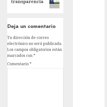
transparencia
cultura
CDMX
Cultura en
Deja un comentario
el Metro
deportes
Tu dirección de correo
electrónico no será publicada.
Edomex
Los campos obligatorios están
marcados con
*
espectáculos
Comentario
*
health
Lluvias
Línea 2
Met