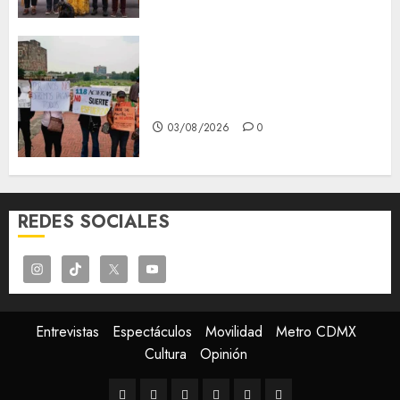
Aspirantes de la UNAM se
oponen al examen de control,
se manifiestan en Rectoría
03/08/2026
0
REDES SOCIALES
Entrevistas
Espectáculos
Movilidad
Metro CDMX
Cultura
Opinión
Entrevistas
Espectáculos
Movilidad
Metro
Cultura
Opinión