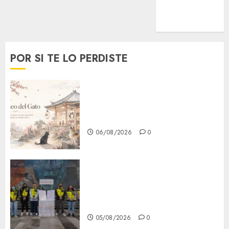
MetroNoticias
Viral
POR SI TE LO PERDISTE
¿Amante de los michis?
Lánzate al Museo del Gato en
CDMX
06/08/2026
0
Metro CDMX comparte
experiencias del programa
Salvemos Vidas con el Metro
de Chile
05/08/2026
0