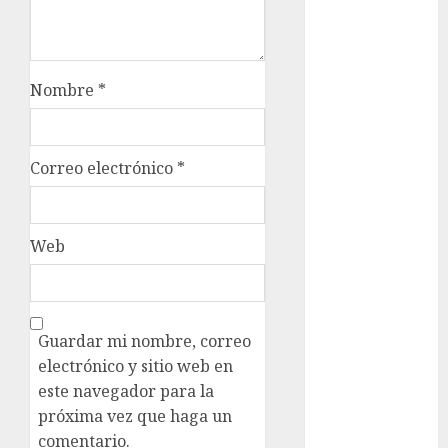
metro
metro
CDMX
Nombre
*
Metrópoli
movilidad
Correo electrónico
*
Movilidad
CDMX
Web
Movilidad
Integrada
mundial
2026
Guardar mi nombre, correo
electrónico y sitio web en
México
este navegador para la
Música
próxima vez que haga un
comentario.