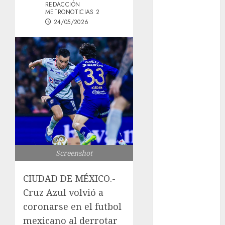
REDACCIÓN
los michis?
METRONOTICIAS 2
Lánzate al
24/05/2026
Museo del
Gato en CDMX
Metro CDMX
comparte
experiencias
del programa
Salvemos
Vidas con el
Metro de
Chile
Screenshot
CDMX
reforzará
CIUDAD DE MÉXICO.-
protección del
Cruz Azul volvió a
patrimonio
coronarse en el futbol
familiar;
mexicano al derrotar
anuncian