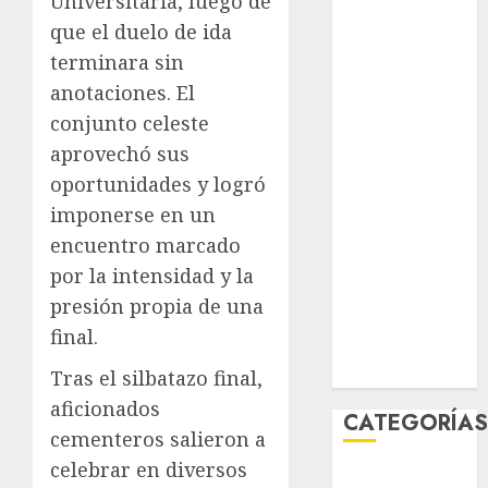
Universitaria, luego de
agosto 2026
que el duelo de ida
julio 2026
terminara sin
junio 2026
anotaciones. El
mayo 2026
conjunto celeste
abril 2026
aprovechó sus
marzo 2026
febrero 2026
oportunidades y logró
enero 2026
imponerse en un
diciembre
encuentro marcado
2025
por la intensidad y la
noviembre
presión propia de una
2025
final.
marzo 2020
enero 2020
Tras el silbatazo final,
aficionados
CATEGORÍA
cementeros salieron a
celebrar en diversos
Al Momento