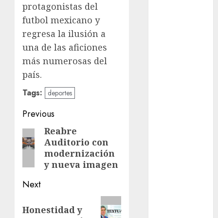
protagonistas del
cinema
futbol mexicano y
Ciudad de
regresa la ilusión a
México
una de las aficiones
Clara
más numerosas del
Brugada
país.
Claudia
Tags:
Sheinbaum
deportes
Post
Previous
Clima
navigation
Reabre
Previous
Conciertos
Auditorio con
post:
modernización
conciertos
gratis
y nueva imagen
Next
Congreso
CDMX
Next
Honestidad y
cultura
post: