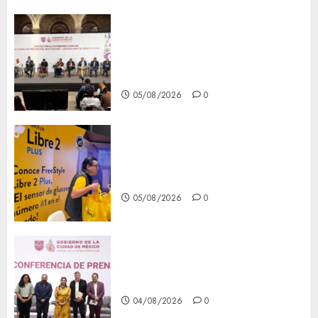
CDMX reforzará protección
del patrimonio familiar;
anuncian nuevas acciones
contra el despojo
05/08/2026
0
Diagnóstico oportuno y
prevención, ejes para mejorar
la salud de los mexicanos
05/08/2026
0
Clara Brugada anuncia las
líneas 4, 5 y 6 del Cablebús
04/08/2026
0