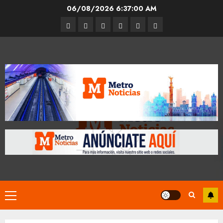
Skip
06/08/2026
6:37:01 AM
to
Entrevistas
Espectáculos
Movilidad
Metro
Cultura
Opinión
content
CDMX
Primary
Menu