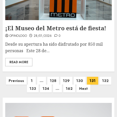
¡El Museo del Metro está de fiesta!
OPINOLOGO
28/01/2026
0
Desde su apertura ha sido disfrutado por 850 mil
personas Este 28 de...
READ MORE
Paginación
Previous
1
…
128
129
130
131
132
de
133
134
…
162
Next
entradas