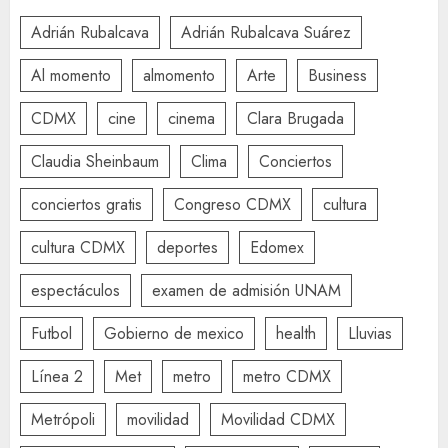
Adrián Rubalcava
Adrián Rubalcava Suárez
Al momento
almomento
Arte
Business
CDMX
cine
cinema
Clara Brugada
Claudia Sheinbaum
Clima
Conciertos
conciertos gratis
Congreso CDMX
cultura
cultura CDMX
deportes
Edomex
espectáculos
examen de admisión UNAM
Futbol
Gobierno de mexico
health
Lluvias
Línea 2
Met
metro
metro CDMX
Metrópoli
movilidad
Movilidad CDMX