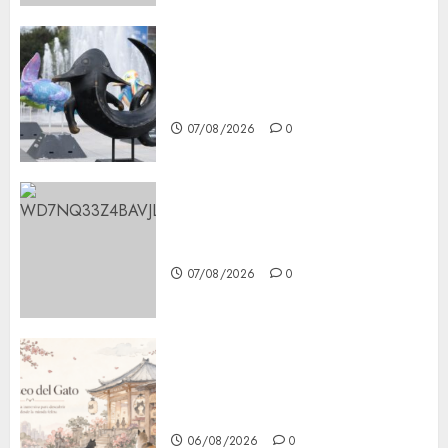
Plaza Tlaxcoaque se convierte
en el hábitat de la exposición
“Ajolotes en el Corazón”
07/08/2026
0
Aumentan multas de tránsito
en CDMX por ajuste de la UMA
07/08/2026
0
¿Amante de los michis?
Lánzate al Museo del Gato en
CDMX
06/08/2026
0