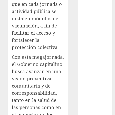
Rubalcava
que en cada jornada o
Suárez
actividad pública se
Al momento
instalen módulos de
vacunación, a fin de
almomento
facilitar el acceso y
Arte
fortalecer la
protección colectiva.
Business
Con esta megajornada,
CDMX
el Gobierno capitalino
cine
busca avanzar en una
visión preventiva,
cinema
comunitaria y de
Clara
corresponsabilidad,
Brugada
tanto en la salud de
las personas como en
Claudia
Sheinbaum
el bienestar de los