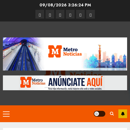
Skip
09/08/2026
3:26:25 PM
to
Entrevistas
Espectáculos
Movilidad
Metro
Cultura
Opinión
content
CDMX
Primary
Menu