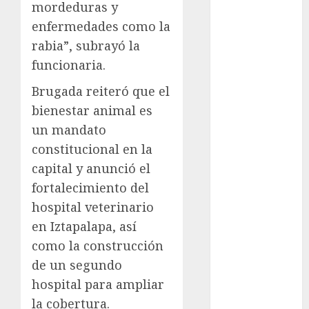
mordeduras y
Suárez
enfermedades como la
Al momento
rabia”, subrayó la
funcionaria.
almomento
Brugada reiteró que el
Arte
bienestar animal es
Business
un mandato
constitucional en la
CDMX
capital y anunció el
cine
fortalecimiento del
hospital veterinario
cinema
en Iztapalapa, así
como la construcción
Clara
Brugada
de un segundo
hospital para ampliar
Claudia
Sheinbaum
la cobertura.