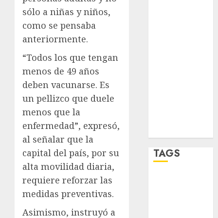
salud
sólo a niñas y niños,
sport
como se pensaba
anteriormente.
STC
“Todos los que tengan
travel
menos de 49 años
deben vacunarse. Es
UNAM
un pellizco que duele
world
menos que la
enfermedad”, expresó,
Zócalo
al señalar que la
TAGS
capital del país, por su
alta movilidad diaria,
requiere reforzar las
Adrián
Rubalcava
medidas preventivas.
Adrián
Asimismo, instruyó a