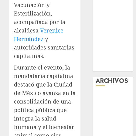
Vacunación y
la exposición
Esterilización,
“Ajolotes en el
Corazón”
acompañada por la
Aumentan
alcaldesa
Verenice
multas de
Hernández
y
tránsito en
autoridades sanitarias
CDMX por
capitalinas.
ajuste de la
UMA
Durante el evento, la
mandataria capitalina
ARCHIVOS
destacó que la Ciudad
de México avanza en la
agosto 2026
consolidación de una
julio 2026
política pública que
junio 2026
integra la salud
mayo 2026
abril 2026
humana y el bienestar
marzo 2026
animal como ejes