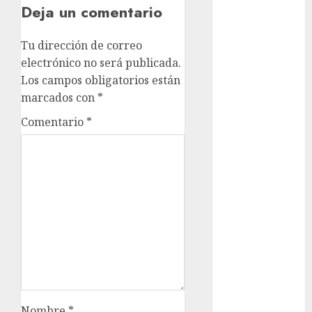
Deja un comentario
examen de
admisión
UNAM
Tu dirección de correo
electrónico no será publicada.
Futbol
Los campos obligatorios están
Gobierno
marcados con
*
de mexico
Comentario
*
health
Lluvias
Línea 2
Met
metro
metro
CDMX
Nombre
*