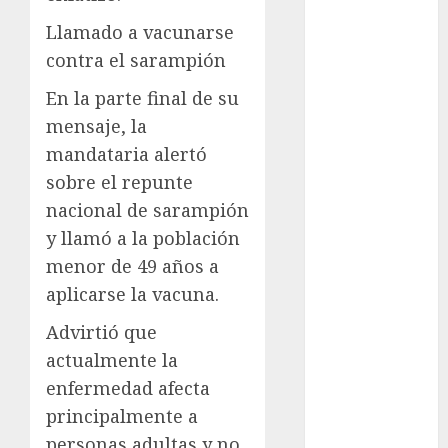
Metrópoli
Llamado a vacunarse
movilidad
contra el sarampión
En la parte final de su
Movilidad
CDMX
mensaje, la
mandataria alertó
mundial
2026
sobre el repunte
nacional de sarampión
México
y llamó a la población
Música
menor de 49 años a
aplicarse la vacuna.
nacionales
Advirtió que
opinión
actualmente la
enfermedad afecta
Partido
Verde
principalmente a
personas adultas y no