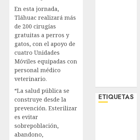
Lo Urbano
En esta jornada,
Metro CDMX
Tláhuac realizará más
Metropoli
de 200 cirugías
Movilidad
gratuitas a perros y
Nacionales
gatos, con el apoyo de
Opinión
Opinión
cuatro Unidades
Tecnología
Móviles equipadas con
Videos
personal médico
MetroNoticias
veterinario.
Viral
“La salud pública se
ETIQUETAS
construye desde la
prevención. Esterilizar
Adrián
es evitar
Rubalcava
sobrepoblación,
Adrián
abandono,
Rubalcava