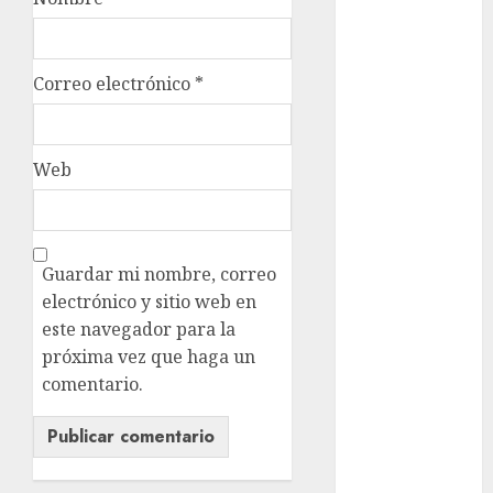
Metrópoli
movilidad
Correo electrónico
*
Movilidad
CDMX
Web
mundial
2026
México
Guardar mi nombre, correo
Música
electrónico y sitio web en
este navegador para la
nacionales
próxima vez que haga un
comentario.
opinión
Partido
Verde