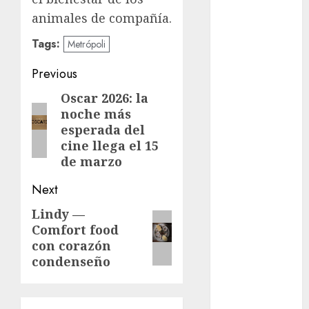
animales de compañía.
Clima
Tags:
Metrópoli
Conciertos
Post
Previous
conciertos
gratis
navigation
Oscar 2026: la
Previous
noche más
post:
Congreso
esperada del
CDMX
cine llega el 15
de marzo
cultura
Next
cultura
CDMX
Lindy —
Next
Comfort food
deportes
post:
con corazón
condenseño
Edomex
espectáculos