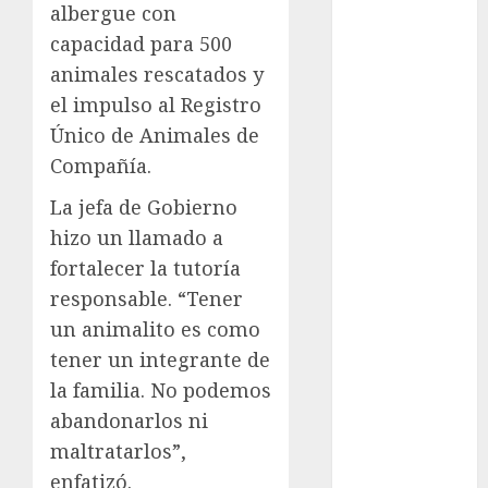
albergue con
examen de
admisión
capacidad para 500
UNAM
animales rescatados y
Futbol
el impulso al Registro
Único de Animales de
Gobierno
de mexico
Compañía.
La jefa de Gobierno
health
hizo un llamado a
Lluvias
fortalecer la tutoría
responsable. “Tener
Línea 2
un animalito es como
Met
tener un integrante de
la familia. No podemos
metro
abandonarlos ni
metro
maltratarlos”,
CDMX
enfatizó.