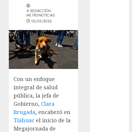
GCDMX Plan
A REDACCIÓN
Tlaloque por
METRONOTICIAS
aguacero del
03/03/2026
viernes
Clara Brugada
entregó 24 mil
becas para
Uniformes y
Útiles
Escolares a
Con un enfoque
estudiantes
¡Agárrate! Ya
integral de salud
viene el agua
pública, la jefa de
en CDMX
Gobierno,
Clara
Plaza
Brugada
, encabezó en
Tlaxcoaque se
Tláhuac
el inicio de la
convierte en
Megajornada de
el hábitat de