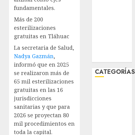
febrero 2026
fundamentales.
enero 2026
Más de 200
diciembre
esterilizaciones
2025
noviembre
gratuitas en Tláhuac
2025
La secretaria de Salud,
marzo 2020
Nadya Gazmán
,
enero 2020
informó que en 2025
CATEGORÍA
se realizaron más de
65 mil esterilizaciones
Al Momento
gratuitas en las 16
Cultura
jurisdicciones
Deportes
sanitarias y que para
El Rincón del
2026 se proyectan 80
Opinólogo
mil procedimientos en
Espectáculos
toda la capital.
Lifestyle