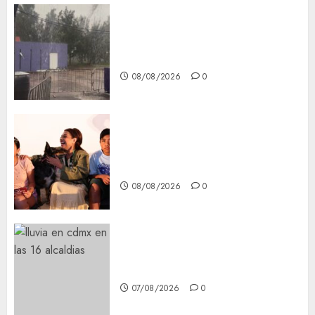
Activó el GCDMX Plan
Tlaloque por aguacero del
viernes
08/08/2026
0
Clara Brugada entregó 24 mil
becas para Uniformes y Útiles
Escolares a estudiantes
08/08/2026
0
¡Agárrate! Ya viene el agua en
CDMX
07/08/2026
0