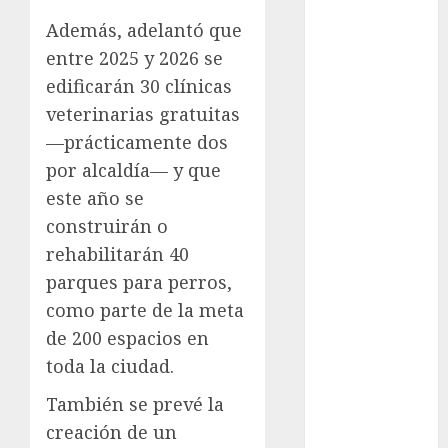
Clima
Además, adelantó que
entre 2025 y 2026 se
Conciertos
edificarán 30 clínicas
conciertos
veterinarias gratuitas
gratis
—prácticamente dos
por alcaldía— y que
Congreso
CDMX
este año se
construirán o
cultura
rehabilitarán 40
cultura
parques para perros,
CDMX
como parte de la meta
deportes
de 200 espacios en
toda la ciudad.
Edomex
También se prevé la
espectáculos
creación de un