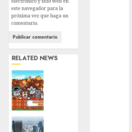
electrónico y sitio web en
metro
este navegador para la
metro
próxima vez que haga un
CDMX
comentario.
Metrópoli
movilidad
Movilidad
RELATED NEWS
CDMX
Ya
Movilidad
Integrada
viene
una
mundial
nueva
2026
edición
del
México
Croquetón
con un
La
Música
mural
vivienda