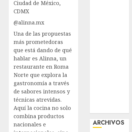
Ciudad de México,
nuevas
CDMX
acciones
contra el
@alinna.mx
despojo
Una de las propuestas
Diagnóstico
más prometedoras
oportuno y
que está dando de qué
prevención,
ejes para
hablar es
Alinna
, un
mejorar la
restaurante en Roma
salud de los
Norte que explora la
mexicanos
gastronomía a través
Clara Brugada
de sabores intensos y
anuncia las
técnicas atrevidas.
líneas 4, 5 y 6
Aquí la cocina no solo
del Cablebús
combina productos
ARCHIVOS
nacionales e