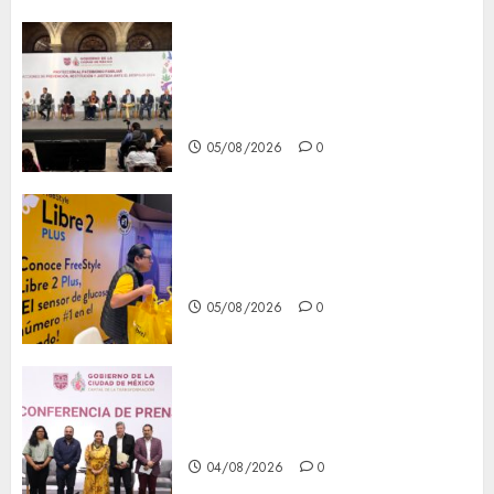
CDMX reforzará protección
del patrimonio familiar;
anuncian nuevas acciones
contra el despojo
05/08/2026
0
Diagnóstico oportuno y
prevención, ejes para mejorar
la salud de los mexicanos
05/08/2026
0
Clara Brugada anuncia las
líneas 4, 5 y 6 del Cablebús
04/08/2026
0