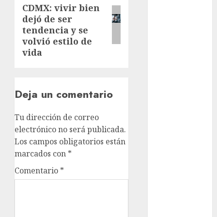
cinema
CDMX: vivir bien
post:
dejó de ser
Ciudad de
tendencia y se
México
volvió estilo de
vida
Clara
Brugada
Claudia
Deja un comentario
Sheinbaum
Clima
Tu dirección de correo
electrónico no será publicada.
Conciertos
Los campos obligatorios están
marcados con
*
conciertos
gratis
Comentario
*
Congreso
CDMX
cultura