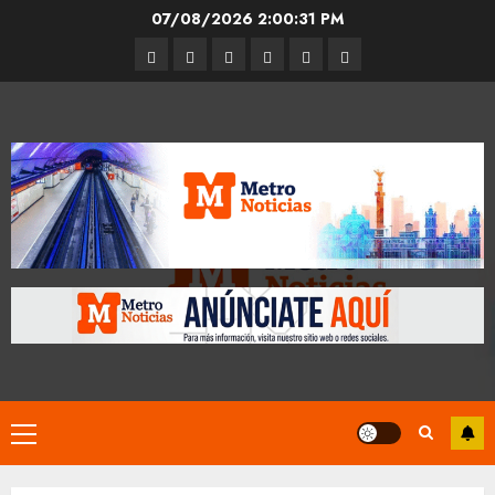
Skip
07/08/2026
2:00:32 PM
to
Entrevistas
Espectáculos
Movilidad
Metro
Cultura
Opinión
content
CDMX
Primary
Menu