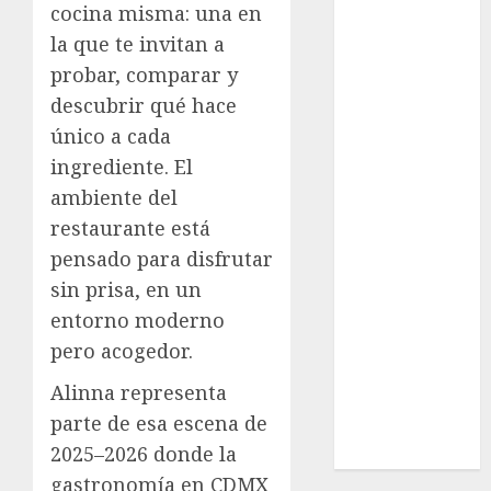
cocina misma: una en
Cultura
la que te invitan a
Deportes
El Rincón del
probar, comparar y
Opinólogo
descubrir qué hace
Espectáculos
único a cada
Lifestyle
ingrediente. El
Lo Urbano
ambiente del
Metro CDMX
restaurante está
Metropoli
pensado para disfrutar
Movilidad
sin prisa, en un
Nacionales
Opinión
entorno moderno
Opinión
pero acogedor.
Tecnología
Alinna representa
Videos
parte de esa escena de
MetroNoticias
2025–2026 donde la
Viral
gastronomía en CDMX