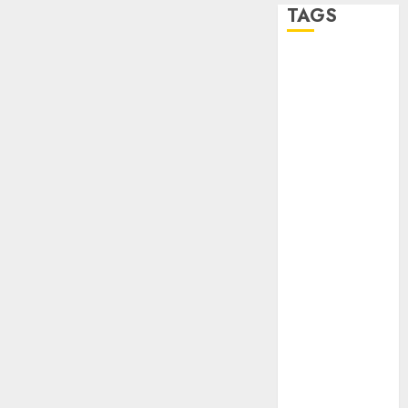
TAGS
Adrián
Rubalcava
Adrián
Rubalcava
Suárez
Al momento
almomento
Arte
Bellas Artes
Business
CDMX