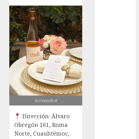
los michis?
Lánzate al
Museo del
Gato en CDMX
Metro CDMX
comparte
experiencias
del programa
Salvemos
Vidas con el
Metro de
Chile
CDMX
Screenshot
reforzará
protección del
Dirección:
Álvaro
patrimonio
Obregón 161, Roma
familiar;
Norte, Cuauhtémoc,
anuncian