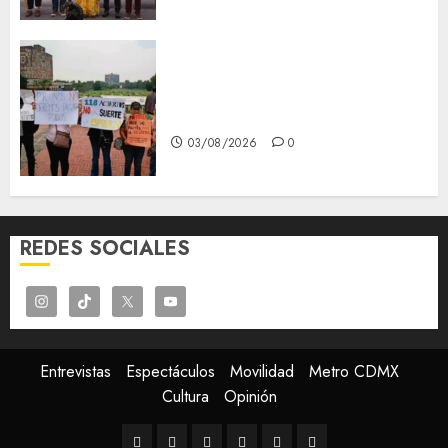
Aspirantes de la UNAM se
oponen al examen de control,
se manifiestan en Rectoría
03/08/2026
0
REDES SOCIALES
Entrevistas
Espectáculos
Movilidad
Metro CDMX
Cultura
Opinión
Entrevistas
Espectáculos
Movilidad
Metro
Cultura
Opinión