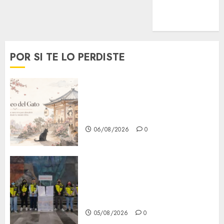
MetroNoticias
Viral
POR SI TE LO PERDISTE
¿Amante de los michis?
Lánzate al Museo del Gato en
CDMX
06/08/2026
0
Metro CDMX comparte
experiencias del programa
Salvemos Vidas con el Metro
de Chile
05/08/2026
0