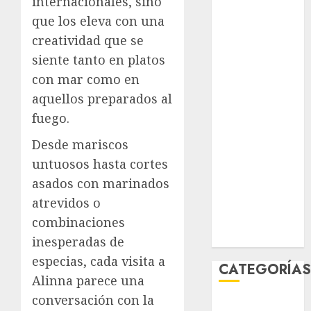
internacionales, sino
agosto 2026
que los eleva con una
julio 2026
creatividad que se
junio 2026
siente tanto en platos
mayo 2026
con mar como en
abril 2026
aquellos preparados al
marzo 2026
febrero 2026
fuego.
enero 2026
Desde mariscos
diciembre
untuosos hasta cortes
2025
asados con marinados
noviembre
atrevidos o
2025
marzo 2020
combinaciones
enero 2020
inesperadas de
especias, cada visita a
CATEGORÍA
Alinna parece una
conversación con la
Al Momento