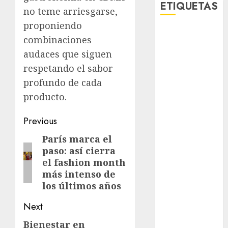
ETIQUETAS
no teme arriesgarse,
proponiendo
Adrián
combinaciones
Rubalcava
audaces que siguen
Adrián
respetando el sabor
Rubalcava
profundo de cada
Suárez
producto.
Al momento
Post
Previous
almomento
navigation
París marca el
Previous
Arte
paso: así cierra
post:
el fashion month
Bellas Artes
más intenso de
los últimos años
Business
Next
CDMX
Bienestar en
Next