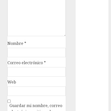
cultura
CDMX
Cultura en
el Metro
deportes
Nombre
*
Edomex
espectáculos
Correo electrónico
*
health
Lluvias
Web
Línea 2
Met
Guardar mi nombre, correo