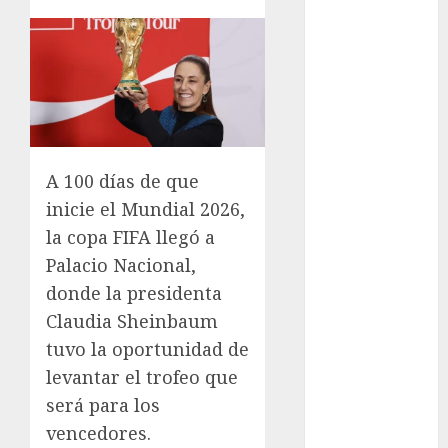
los michis?
Lánzate al
Museo del
Gato en CDMX
Metro CDMX
comparte
experiencias
A 100 días de que
del programa
inicie el Mundial 2026,
Salvemos
la copa FIFA llegó a
Vidas con el
Palacio Nacional,
Metro de
donde la presidenta
Chile
CDMX
Claudia Sheinbaum
reforzará
tuvo la oportunidad de
protección del
levantar el trofeo que
patrimonio
será para los
familiar;
vencedores.
anuncian