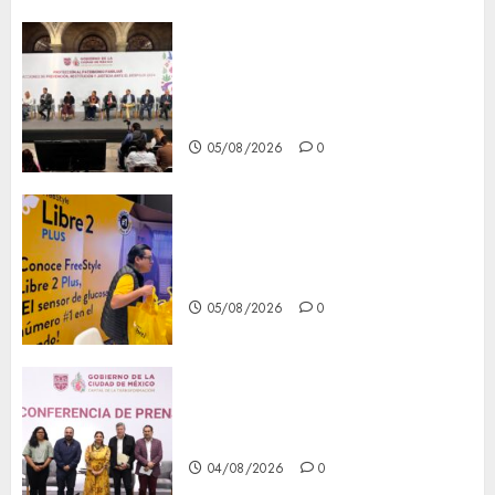
CDMX reforzará protección
del patrimonio familiar;
anuncian nuevas acciones
contra el despojo
05/08/2026
0
Diagnóstico oportuno y
prevención, ejes para mejorar
la salud de los mexicanos
05/08/2026
0
Clara Brugada anuncia las
líneas 4, 5 y 6 del Cablebús
04/08/2026
0