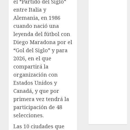
el “Partido del Siglo”
Cultura
entre Italia y
Deportes
Alemania, en 1986
El Rincón del
cuando nació una
Opinólogo
Espectáculos
leyenda del fútbol con
Lifestyle
Diego Maradona por el
Lo Urbano
“Gol del Siglo” y para
Metro CDMX
2026, en el que
Metropoli
compartirá la
Movilidad
organización con
Nacionales
Estados Unidos y
Opinión
Canadá, y que por
Opinión
primera vez tendrá la
Tecnología
Videos
participación de 48
MetroNoticias
selecciones.
Viral
Las 10 ciudades que