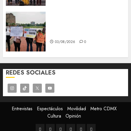
Aspirantes de la UNAM se
oponen al examen de control,
se manifiestan en Rectoría
03/08/2026
0
REDES SOCIALES
Entrevistas
Espectáculos
Movilidad
Metro CDMX
Cultura
Opinión
Entrevistas
Espectáculos
Movilidad
Metro
Cultura
Opinión