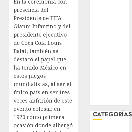
En la ceremonia con
agosto 2026
presencia del
julio 2026
Presidente de FIFA
junio 2026
Gianni Infantino y del
mayo 2026
presidente ejecutivo
abril 2026
marzo 2026
de Coca Cola Louis
febrero 2026
Balat, también se
enero 2026
destacó el papel que
diciembre
ha tenido México en
2025
estos juegos
noviembre
mundialistas, al ser el
2025
único país en ser tres
marzo 2020
veces anfitrión de este
enero 2020
evento colosal; en
CATEGORÍA
1970 como primera
ocasión donde albergó
Al Momento