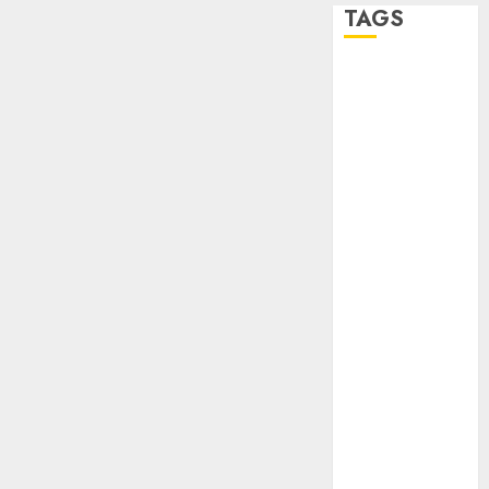
TAGS
Adrián
Rubalcava
Adrián
Rubalcava
Suárez
Al momento
almomento
Arte
Bellas Artes
Business
CDMX