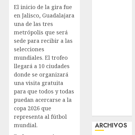
nuevas
El inicio de la gira fue
acciones
en Jalisco, Guadalajara
contra el
una de las tres
despojo
metrópolis que será
Diagnóstico
sede para recibir a las
oportuno y
selecciones
prevención,
mundiales. El trofeo
ejes para
llegará a 10 ciudades
mejorar la
donde se organizará
salud de los
mexicanos
una visita gratuita
Clara Brugada
para que todos y todas
anuncia las
puedan acercarse a la
líneas 4, 5 y 6
copa 2026 que
del Cablebús
representa al fútbol
ARCHIVOS
mundial.