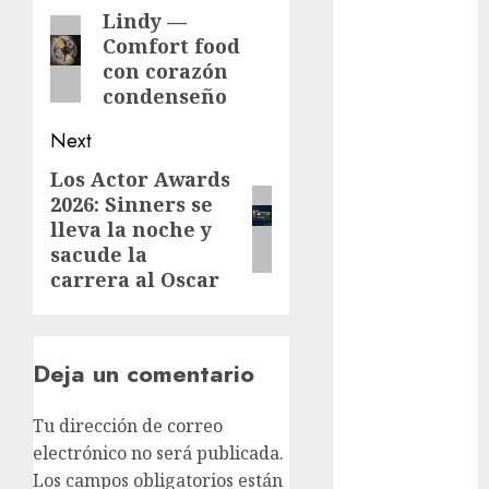
navigation
cinema
Lindy —
Previous
Comfort food
post:
Ciudad de
con corazón
México
condenseño
Clara
Next
Brugada
Los Actor Awards
Next
Claudia
2026: Sinners se
Sheinbaum
post:
lleva la noche y
sacude la
Clima
carrera al Oscar
Conciertos
conciertos
gratis
Deja un comentario
Congreso
Tu dirección de correo
CDMX
electrónico no será publicada.
cultura
Los campos obligatorios están