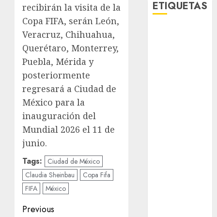
ETIQUETAS
recibirán la visita de la
Copa FIFA, serán León,
Veracruz, Chihuahua,
Adrián
Rubalcava
Querétaro, Monterrey,
Puebla, Mérida y
Adrián
Rubalcava
posteriormente
Suárez
regresará a Ciudad de
Al momento
México para la
inauguración del
almomento
Mundial 2026 el 11 de
Arte
junio.
Tags:
Bellas Artes
Ciudad de México
Claudia Sheinbau
Copa Fifa
Business
FIFA
México
CDMX
Post
Previous