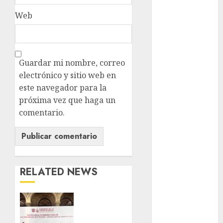
metro
Web
metro
CDMX
Metrópoli
Guardar mi nombre, correo
movilidad
electrónico y sitio web en
este navegador para la
Movilidad
próxima vez que haga un
CDMX
comentario.
Movilidad
Integrada
mundial
2026
RELATED NEWS
México
CDMX
Música
reforzará
protección