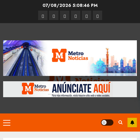
Skip
07/08/2026
5:08:47 PM
to
Entrevistas
Espectáculos
Movilidad
Metro
Cultura
Opinión
content
CDMX
Primary
Menu