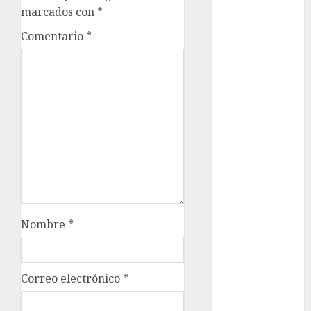
marcados con
*
cultura
CDMX
Comentario
*
Cultura en
el Metro
deportes
Edomex
espectáculos
health
Nombre
*
Lluvias
Línea 2
Correo electrónico
*
Met