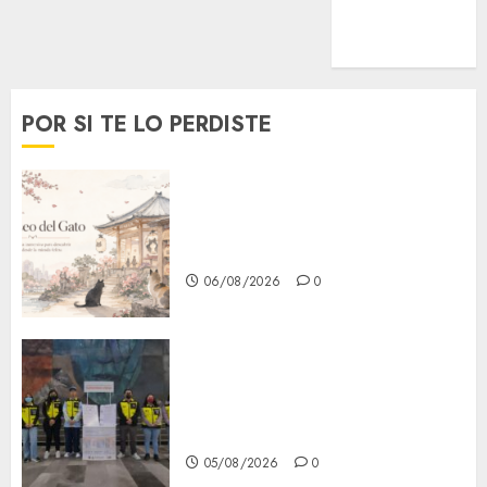
MetroNoticias
Viral
POR SI TE LO PERDISTE
¿Amante de los michis?
Lánzate al Museo del Gato en
CDMX
06/08/2026
0
Metro CDMX comparte
experiencias del programa
Salvemos Vidas con el Metro
de Chile
05/08/2026
0