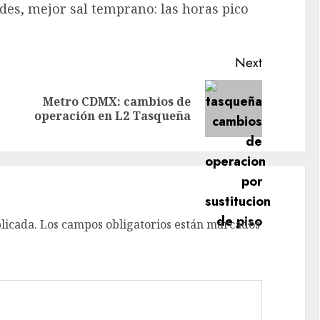
des, mejor sal temprano: las horas pico
Next
Metro CDMX: cambios de
Previous
Next
operación en L2 Tasqueña
post:
post:
licada.
Los campos obligatorios están marcados