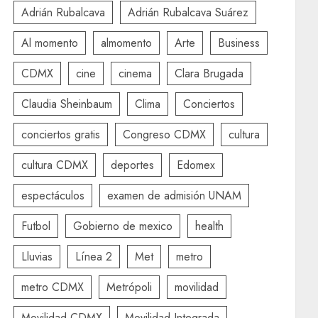
Adrián Rubalcava
Adrián Rubalcava Suárez
Al momento
almomento
Arte
Business
CDMX
cine
cinema
Clara Brugada
Claudia Sheinbaum
Clima
Conciertos
conciertos gratis
Congreso CDMX
cultura
cultura CDMX
deportes
Edomex
espectáculos
examen de admisión UNAM
Futbol
Gobierno de mexico
health
Lluvias
Línea 2
Met
metro
metro CDMX
Metrópoli
movilidad
Movilidad CDMX
Movilidad Integrada