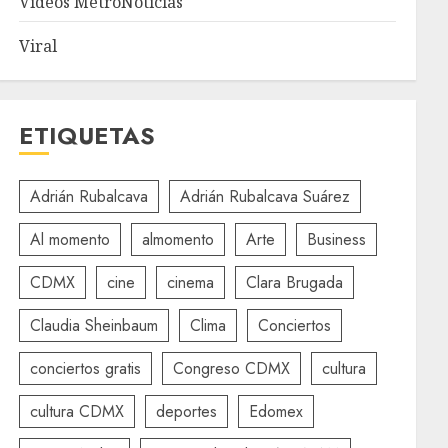
Videos MetroNoticias
Viral
ETIQUETAS
Adrián Rubalcava
Adrián Rubalcava Suárez
Al momento
almomento
Arte
Business
CDMX
cine
cinema
Clara Brugada
Claudia Sheinbaum
Clima
Conciertos
conciertos gratis
Congreso CDMX
cultura
cultura CDMX
deportes
Edomex