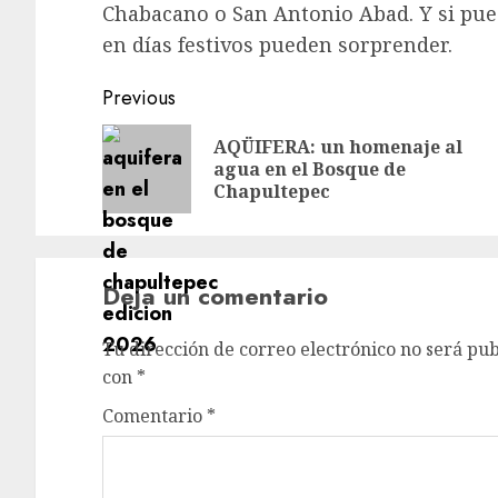
Chabacano o San Antonio Abad. Y si pue
en días festivos pueden sorprender.
Post
Previous
navigation
AQÜIFERA: un homenaje al
agua en el Bosque de
Chapultepec
Deja un comentario
Tu dirección de correo electrónico no será pub
con
*
Comentario
*