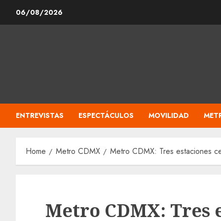
Skip
06/08/2026
to
content
ENTREVISTAS
ESPECTÁCULOS
MOVILIDAD
MET
Home
Metro CDMX
Metro CDMX: Tres estaciones ce
Metro CDMX: Tres e