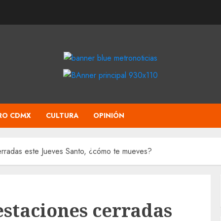
RO CDMX
CULTURA
OPINIÓN
rradas este Jueves Santo, ¿cómo te mueves?
staciones cerradas