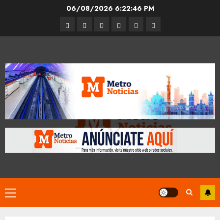
Skip
06/08/2026
6:22:47 PM
to
Entrevistas
Espectáculos
Movilidad
Metro
Cultura
Opinión
content
CDMX
Primary
Menu