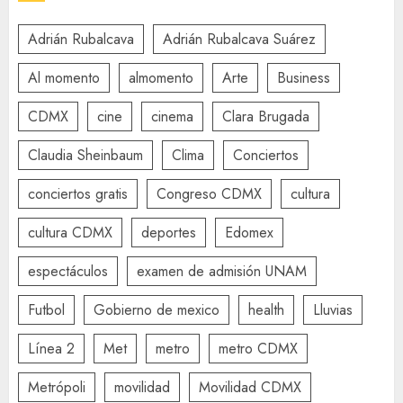
Adrián Rubalcava
Adrián Rubalcava Suárez
Al momento
almomento
Arte
Business
CDMX
cine
cinema
Clara Brugada
Claudia Sheinbaum
Clima
Conciertos
conciertos gratis
Congreso CDMX
cultura
cultura CDMX
deportes
Edomex
espectáculos
examen de admisión UNAM
Futbol
Gobierno de mexico
health
Lluvias
Línea 2
Met
metro
metro CDMX
Metrópoli
movilidad
Movilidad CDMX