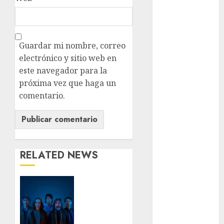
metro
metro
CDMX
Guardar mi nombre, correo
Metrópoli
electrónico y sitio web en
este navegador para la
movilidad
próxima vez que haga un
comentario.
Movilidad
CDMX
Movilidad
Integrada
RELATED NEWS
mundial
2026
Babasónicos
México
regresa
a CDMX
Música
con