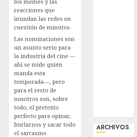
los memes y las
nuevas
reacciones que
acciones
inundan las redes en
contra el
cuestión de minutos.
despojo
Diagnóstico
Las nominaciones son
oportuno y
un asunto serio para
prevención,
la industria del cine —
ejes para
ahí se mide quién
mejorar la
manda esta
salud de los
temporada—, pero
mexicanos
para el resto de
Clara Brugada
anuncia las
nosotros son, sobre
líneas 4, 5 y 6
todo, el pretexto
del Cablebús
perfecto para opinar,
burlarnos y sacar todo
ARCHIVOS
el sarcasmo