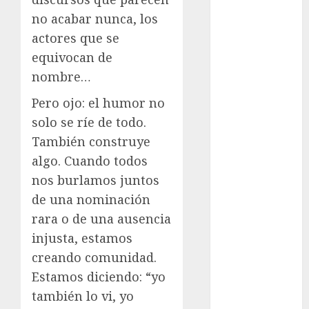
cinema
no acabar nunca, los
actores que se
Ciudad de
México
equivocan de
nombre…
Clara
Brugada
Pero ojo: el humor no
Claudia
solo se ríe de todo.
Sheinbaum
También construye
algo. Cuando todos
Clima
nos burlamos juntos
Conciertos
de una nominación
rara o de una ausencia
conciertos
gratis
injusta, estamos
creando comunidad.
Congreso
CDMX
Estamos diciendo: “yo
también lo vi, yo
cultura