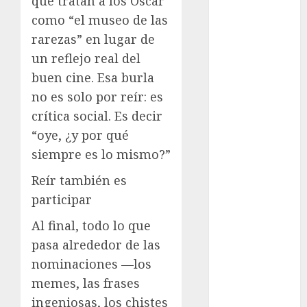
que tratan a los Oscar
metro
como “el museo de las
metro
rarezas” en lugar de
CDMX
un reflejo real del
Metrópoli
buen cine. Esa burla
no es solo por reír: es
movilidad
crítica social. Es decir
Movilidad
“oye, ¿y por qué
CDMX
siempre es lo mismo?”
Movilidad
Reír también es
Integrada
participar
mundial
2026
Al final, todo lo que
pasa alrededor de las
México
nominaciones —los
memes, las frases
Música
ingeniosas, los chistes