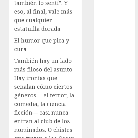
también lo sentí”. Y
cultura
eso, al final, vale más
CDMX
que cualquier
estatuilla dorada.
Cultura en
el Metro
El humor que pica y
deportes
cura
Edomex
También hay un lado
más filoso del asunto.
espectáculos
Hay ironías que
señalan cómo ciertos
health
géneros —el terror, la
Lluvias
comedia, la ciencia
ficción— casi nunca
Línea 2
entran al club de los
Met
nominados. O chistes