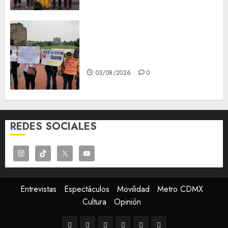
Aspirantes de la UNAM se
oponen al examen de control,
se manifiestan en Rectoría
03/08/2026
0
REDES SOCIALES
Entrevistas
Espectáculos
Movilidad
Metro CDMX
Cultura
Opinión
Entrevistas
Espectáculos
Movilidad
Metro
Cultura
Opinión