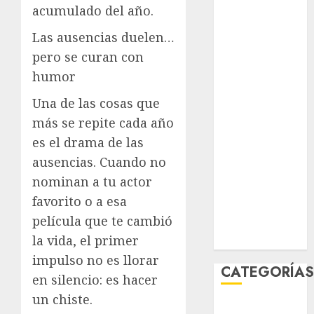
acumulado del año.
agosto 2026
julio 2026
Las ausencias duelen…
junio 2026
pero se curan con
mayo 2026
humor
abril 2026
marzo 2026
Una de las cosas que
febrero 2026
más se repite cada año
enero 2026
es el drama de las
diciembre
ausencias. Cuando no
2025
nominan a tu actor
noviembre
favorito o a esa
2025
película que te cambió
marzo 2020
la vida, el primer
enero 2020
impulso no es llorar
CATEGORÍA
en silencio: es hacer
un chiste.
Al Momento