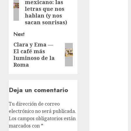
mexicano: las
post:
cinema
letras que nos
hablan (y nos
Ciudad de
sacan sonrisas)
México
Next
Clara
Brugada
Clara y Ema —
Next
El café más
post:
Claudia
Sheinbaum
luminoso de la
Roma
Clima
Conciertos
Deja un comentario
conciertos
gratis
Tu dirección de correo
electrónico no será publicada.
Congreso
CDMX
Los campos obligatorios están
marcados con
*
cultura