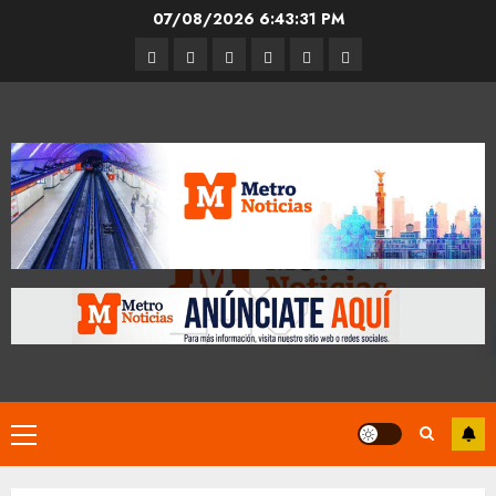
Skip
07/08/2026
6:43:32 PM
to
Entrevistas
Espectáculos
Movilidad
Metro
Cultura
Opinión
content
CDMX
Primary
Menu