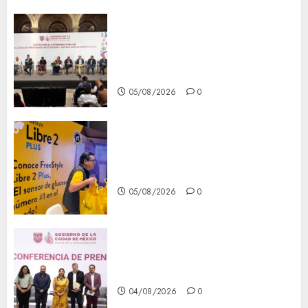
CDMX reforzará protección
del patrimonio familiar;
anuncian nuevas acciones
contra el despojo
05/08/2026
0
Diagnóstico oportuno y
prevención, ejes para mejorar
la salud de los mexicanos
05/08/2026
0
Clara Brugada anuncia las
líneas 4, 5 y 6 del Cablebús
04/08/2026
0