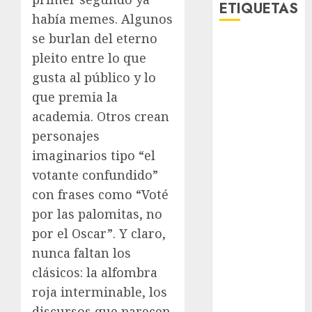
ETIQUETAS
había memes. Algunos
se burlan del eterno
Adrián
pleito entre lo que
Rubalcava
gusta al público y lo
Adrián
que premia la
Rubalcava
Suárez
academia. Otros crean
personajes
Al momento
imaginarios tipo “el
almomento
votante confundido”
con frases como “Voté
Arte
por las palomitas, no
Bellas Artes
por el Oscar”. Y claro,
nunca faltan los
Business
clásicos: la alfombra
roja interminable, los
CDMX
discursos que parecen