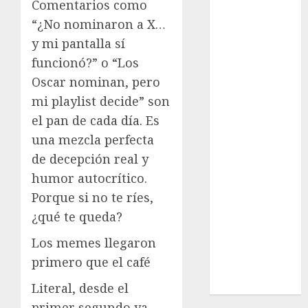
Comentarios como
Cultura
“¿No nominaron a X…
Deportes
y mi pantalla sí
El Rincón del
Opinólogo
funcionó?” o “Los
Espectáculos
Oscar nominan, pero
Lifestyle
mi playlist decide” son
Lo Urbano
el pan de cada día. Es
Metro CDMX
una mezcla perfecta
Metropoli
de decepción real y
Movilidad
humor autocrítico.
Nacionales
Porque si no te ríes,
Opinión
¿qué te queda?
Opinión
Tecnología
Los memes llegaron
Videos
primero que el café
MetroNoticias
Viral
Literal, desde el
primer segundo ya