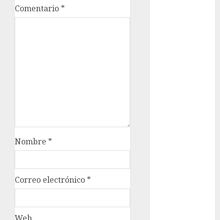
Comentario
*
cultura
CDMX
Cultura en
el Metro
deportes
Edomex
espectáculos
health
Nombre
*
Lluvias
Correo electrónico
*
Línea 2
Met
Web