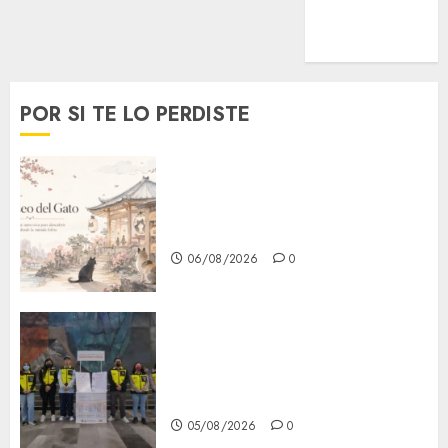
MetroNoticias
Viral
POR SI TE LO PERDISTE
¿Amante de los michis?
Lánzate al Museo del Gato en
CDMX
06/08/2026
0
Metro CDMX comparte
experiencias del programa
Salvemos Vidas con el Metro
de Chile
05/08/2026
0