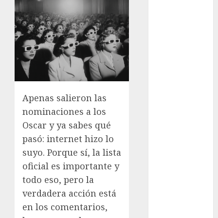
los michis?
Lánzate al
Museo del
Gato en CDMX
Metro CDMX
comparte
experiencias
del programa
Apenas salieron las
Salvemos
nominaciones a los
Vidas con el
Oscar y ya sabes qué
Metro de
pasó: internet hizo lo
Chile
suyo. Porque sí, la lista
CDMX
oficial es importante y
reforzará
todo eso, pero la
protección del
patrimonio
verdadera acción está
familiar;
en los comentarios,
anuncian