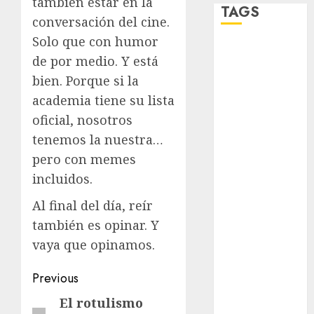
también estar en la
TAGS
conversación del cine.
Solo que con humor
Adrián
de por medio. Y está
Rubalcava
bien. Porque si la
Adrián
academia tiene su lista
Rubalcava
Suárez
oficial, nosotros
tenemos la nuestra…
Al momento
pero con memes
almomento
incluidos.
Al final del día, reír
Arte
también es opinar. Y
Bellas Artes
vaya que opinamos.​​​​​​​​​​​​​​​​
Business
Post
Previous
CDMX
navigation
El rotulismo
Previous