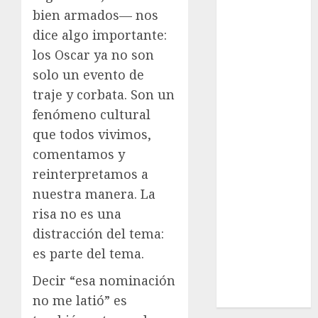
nacionales
bien armados— nos
dice algo importante:
opinión
los Oscar ya no son
Partido
solo un evento de
Verde
traje y corbata. Son un
salud
fenómeno cultural
que todos vivimos,
sport
comentamos y
STC
reinterpretamos a
nuestra manera. La
travel
risa no es una
UNAM
distracción del tema:
es parte del tema.
world
Decir “esa nominación
Zócalo
no me latió” es