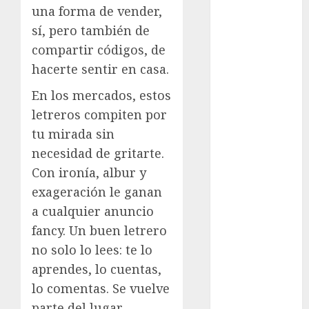
Adrián
una forma de vender,
Rubalcava
Suárez
sí, pero también de
compartir códigos, de
Al momento
hacerte sentir en casa.
almomento
En los mercados, estos
letreros compiten por
Arte
tu mirada sin
Business
necesidad de gritarte.
Con ironía, albur y
CDMX
exageración le ganan
cine
a cualquier anuncio
fancy. Un buen letrero
cinema
no solo lo lees: te lo
Clara
aprendes, lo cuentas,
Brugada
lo comentas. Se vuelve
Claudia
parte del lugar.