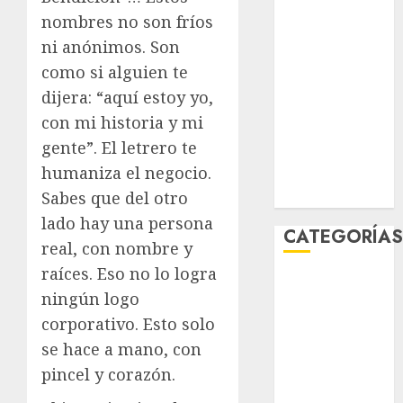
marzo 2026
nombres no son fríos
febrero 2026
ni anónimos. Son
enero 2026
como si alguien te
diciembre
dijera: “aquí estoy yo,
2025
con mi historia y mi
noviembre
gente”. El letrero te
2025
humaniza el negocio.
marzo 2020
enero 2020
Sabes que del otro
lado hay una persona
CATEGORÍA
real, con nombre y
raíces. Eso no lo logra
Al Momento
ningún logo
Cultura
corporativo. Esto solo
Deportes
se hace a mano, con
El Rincón del
Opinólogo
pincel y corazón.
Espectáculos