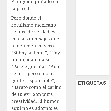
El ingenio pintado en
Lifestyle
la pared
Lo Urbano
Metro CDMX
Pero donde el
Metropoli
rotulismo mexicano
Movilidad
se luce de verdad es
Nacionales
en esos mensajes que
Opinión
te detienen en seco:
Opinión
“Sí hay sistema”, “Hoy
Tecnología
no fío, mañana sí”,
Videos
MetroNoticias
“Pásele güerita”, “Aquí
Viral
se fía… pero solo a
gente responsable”,
ETIQUETAS
“Barato como el cariño
de tu ex”. Son pura
Adrián
creatividad. El humor
Rubalcava
aquí no es adorno: es