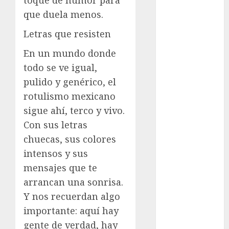
toque de humor para
que duela menos.
Metrópoli
Letras que resisten
movilidad
En un mundo donde
Movilidad
todo se ve igual,
CDMX
pulido y genérico, el
mundial
rotulismo mexicano
2026
sigue ahí, terco y vivo.
Con sus letras
México
chuecas, sus colores
Música
intensos y sus
mensajes que te
nacionales
arrancan una sonrisa.
opinión
Y nos recuerdan algo
importante: aquí hay
Partido
Verde
gente de verdad, hay