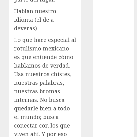
Sheinbaum
Hablan nuestro
Clima
idioma (el de a
deveras)
Conciertos
Lo que hace especial al
conciertos
gratis
rotulismo mexicano
es que entiende cómo
Congreso
CDMX
hablamos de verdad.
Usa nuestros chistes,
cultura
nuestras palabras,
nuestras bromas
cultura
CDMX
internas. No busca
quedarle bien a todo
deportes
el mundo; busca
Edomex
conectar con los que
viven ahí. Y por eso
espectáculos