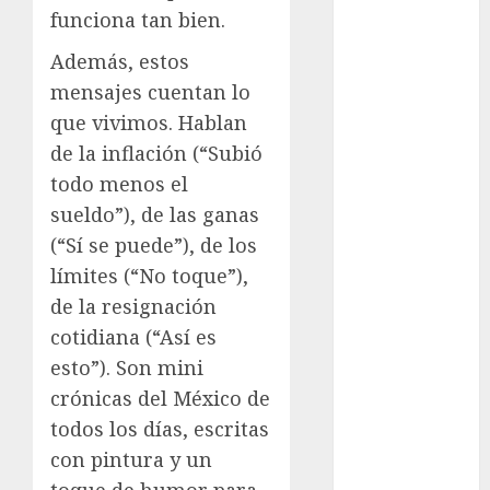
funciona tan bien.
examen de
admisión
Además, estos
UNAM
mensajes cuentan lo
que vivimos. Hablan
Futbol
de la inflación (“Subió
Gobierno
todo menos el
de mexico
sueldo”), de las ganas
health
(“Sí se puede”), de los
límites (“No toque”),
Lluvias
de la resignación
Línea 2
cotidiana (“Así es
esto”). Son mini
Met
crónicas del México de
metro
todos los días, escritas
con pintura y un
metro
CDMX