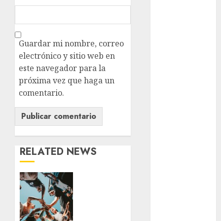
examen de
admisión
UNAM
Guardar mi nombre, correo
electrónico y sitio web en
Futbol
este navegador para la
Gobierno
próxima vez que haga un
de mexico
comentario.
health
Lluvias
RELATED NEWS
Línea 2
Met
Warped
Tour
metro
llega a
México
metro