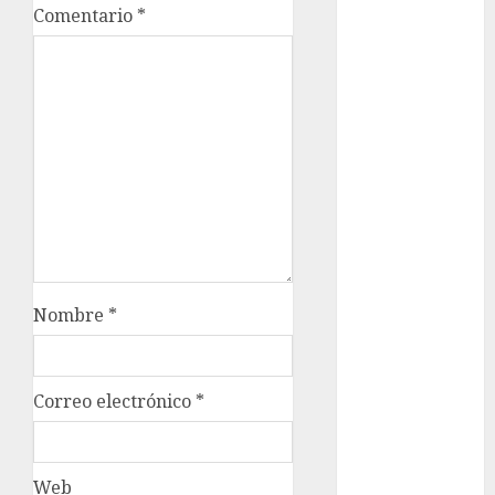
Sheinbaum
Comentario
*
Clima
Conciertos
conciertos
gratis
Congreso
CDMX
cultura
Nombre
*
cultura
CDMX
deportes
Correo electrónico
*
Edomex
Web
espectáculos