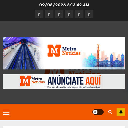
Skip
09/08/2026
8:13:43 AM
to
Entrevistas
Espectáculos
Movilidad
Metro
Cultura
Opinión
content
CDMX
Primary
Menu