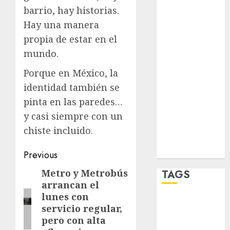
barrio, hay historias.
salud
Hay una manera
sport
propia de estar en el
mundo.
STC
Porque en México, la
travel
identidad también se
pinta en las paredes…
UNAM
y casi siempre con un
world
chiste incluido.​​​​​​​​​​​​​​​​
Zócalo
Post
Previous
navigation
Metro y Metrobús
TAGS
Previous
arrancan el
post:
lunes con
Adrián
servicio regular,
Rubalcava
pero con alta