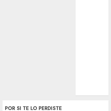
El Rincón del
Opinólogo
Espectáculos
Lifestyle
Lo Urbano
Metro CDMX
Metropoli
Movilidad
Nacionales
Opinión
Opinión
Tecnología
Videos
MetroNoticias
Viral
POR SI TE LO PERDISTE