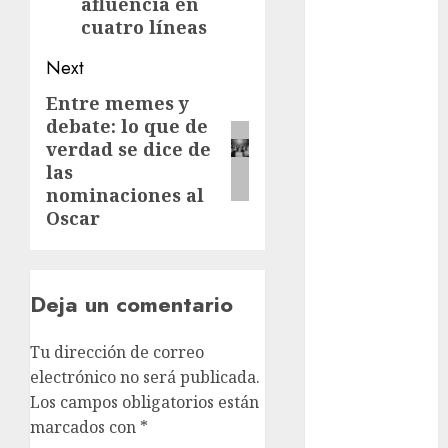
afluencia en
Adrián
Rubalcava
cuatro líneas
Suárez
Next
Al momento
Entre memes y
Next
debate: lo que de
almomento
post:
verdad se dice de
Arte
las
nominaciones al
Business
Oscar
CDMX
Deja un comentario
cine
cinema
Tu dirección de correo
electrónico no será publicada.
Clara
Brugada
Los campos obligatorios están
marcados con
*
Claudia