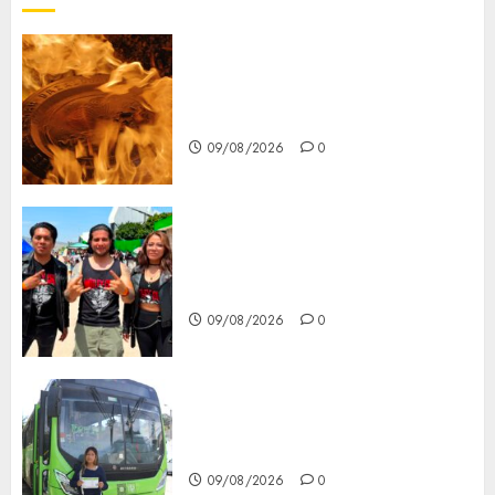
Santa Clara del Cobre celebra
60 años de su Feria Nacional
del Cobre
09/08/2026
0
Mötley Crüe convierte a San
Luis Potosí en la capital
roquera
09/08/2026
0
Arranca prueba piloto de dos
rutas locales en Tlalpan
09/08/2026
0