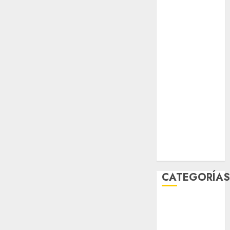
salud
sport
STC
travel
UNAM
world
Zócalo
CATEGORÍA
Al Momento
Cultura
Deportes