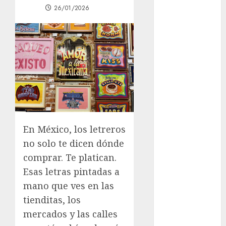
26/01/2026
del Cobre
celebra 60
años de su
Feria Nacional
del Cobre
Mötley Crüe
convierte a
San Luis
Potosí en la
capital
En México, los letreros
roquera
no solo te dicen dónde
Arranca
comprar. Te platican.
prueba piloto
Esas letras pintadas a
de dos rutas
mano que ves en las
locales en
Tlalpan
tienditas, los
Activó el
mercados y las calles
GCDMX Plan