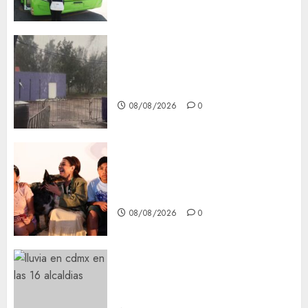
Activó el GCDMX Plan
Tlaloque por aguacero del
viernes
08/08/2026
0
Clara Brugada entregó 24 mil
becas para Uniformes y Útiles
Escolares a estudiantes
08/08/2026
0
¡Agárrate! Ya viene el agua en
CDMX