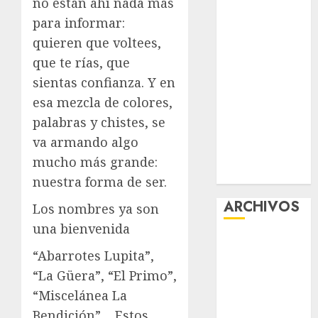
no están ahí nada más
Tlaloque por
para informar:
aguacero del
quieren que voltees,
viernes
que te rías, que
Clara Brugada
sientas confianza. Y en
entregó 24 mil
esa mezcla de colores,
becas para
Uniformes y
palabras y chistes, se
Útiles
va armando algo
Escolares a
mucho más grande:
estudiantes
nuestra forma de ser.
ARCHIVOS
Los nombres ya son
una bienvenida
agosto 2026
“Abarrotes Lupita”,
julio 2026
“La Güera”, “El Primo”,
junio 2026
“Miscelánea La
mayo 2026
abril 2026
Bendición”… Estos