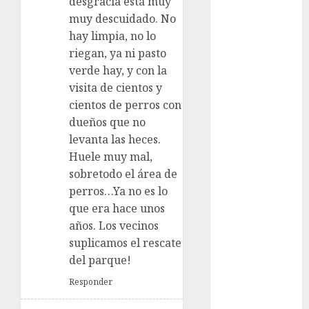
desgracia está muy
admisión
UNAM
muy descuidado. No
hay limpia, no lo
Futbol
riegan, ya ni pasto
verde hay, y con la
Gobierno
de mexico
visita de cientos y
cientos de perros con
health
dueños que no
levanta las heces.
Lluvias
Huele muy mal,
Línea 2
sobretodo el área de
perros…Ya no es lo
Met
que era hace unos
años. Los vecinos
metro
suplicamos el rescate
del parque!
metro
CDMX
Responder
Metrópoli