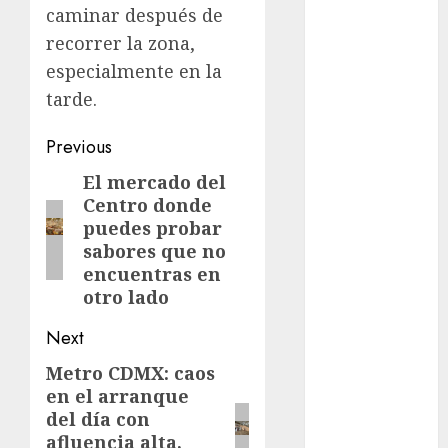
caminar después de
Al momento
recorrer la zona,
especialmente en la
almomento
tarde.
Arte
Post
Previous
Business
navigation
El mercado del
Previous
CDMX
Centro donde
post:
puedes probar
cine
sabores que no
encuentras en
cinema
otro lado
Clara
Next
Brugada
Metro CDMX: caos
Next
Claudia
en el arranque
post:
Sheinbaum
del día con
afluencia alta,