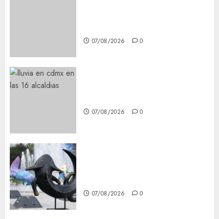
Best OnlyFans Woman Guide:
Premium Content, Privacy &
Mobile Access
07/08/2026
0
¡Agárrate! Ya viene el agua en
CDMX
07/08/2026
0
Plaza Tlaxcoaque se convierte
en el hábitat de la exposición
“Ajolotes en el Corazón”
07/08/2026
0