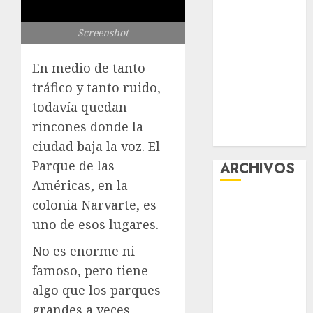
CDMX por
ajuste de la
Screenshot
UMA
¿Amante de
En medio de tanto
los michis?
tráfico y tanto ruido,
Lánzate al
todavía quedan
Museo del
rincones donde la
Gato en CDMX
ciudad baja la voz. El
Parque de las
ARCHIVOS
Américas, en la
agosto 2026
colonia Narvarte, es
julio 2026
uno de esos lugares.
junio 2026
No es enorme ni
mayo 2026
famoso, pero tiene
abril 2026
algo que los parques
marzo 2026
febrero 2026
grandes a veces