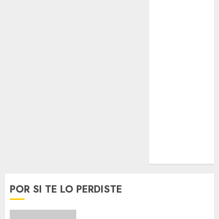
Espectáculos
Lifestyle
Lo Urbano
Metro CDMX
Metropoli
Movilidad
Nacionales
Opinión
Opinión
Tecnología
Videos
MetroNoticias
Viral
POR SI TE LO PERDISTE