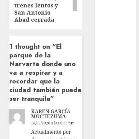
Clima
trenes lentos y
San Antonio
Conciertos
Abad cerrada
conciertos
gratis
1 thought on “
El
Congreso
CDMX
parque de la
Narvarte donde uno
cultura
va a respirar y a
cultura
recordar que la
CDMX
ciudad también puede
deportes
ser tranquila
”
Edomex
KAREN GARCÍA
MOCTEZUMA
espectáculos
18/03/2026 a las 6:55 pm
Actualmente por
examen de