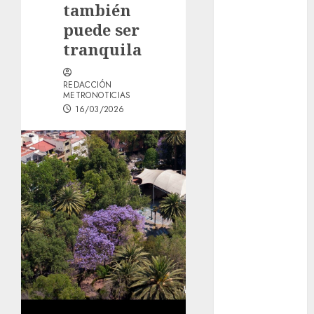
también
Woman Guide:
puede ser
Premium
tranquila
Content,
Privacy &
Mobile Access
REDACCIÓN
METRONOTICIAS
¡Agárrate! Ya
16/03/2026
viene el agua
en CDMX
Plaza
Tlaxcoaque se
convierte en
el hábitat de
la exposición
“Ajolotes en el
Corazón”
Aumentan
multas de
tránsito en