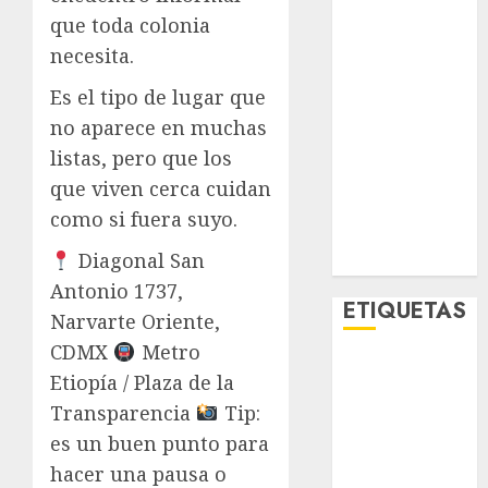
Metro CDMX
que toda colonia
Metropoli
necesita.
Movilidad
Es el tipo de lugar que
Nacionales
Opinión
no aparece en muchas
Opinión
listas, pero que los
Tecnología
que viven cerca cuidan
Videos
como si fuera suyo.
MetroNoticias
Diagonal San
Viral
Antonio 1737,
ETIQUETAS
Narvarte Oriente,
CDMX
Metro
Adrián
Etiopía / Plaza de la
Rubalcava
Transparencia
Tip:
Adrián
es un buen punto para
Rubalcava
hacer una pausa o
Suárez