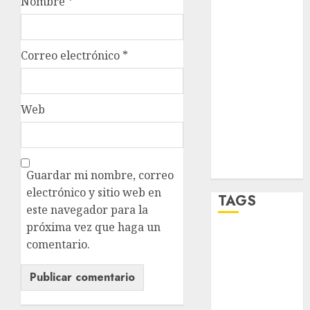
Nombre
*
sport
STC
Correo electrónico
*
travel
UNAM
Web
world
Zócalo
Guardar mi nombre, correo
electrónico y sitio web en
TAGS
este navegador para la
próxima vez que haga un
Adrián
comentario.
Rubalcava
Adrián
Rubalcava
Suárez