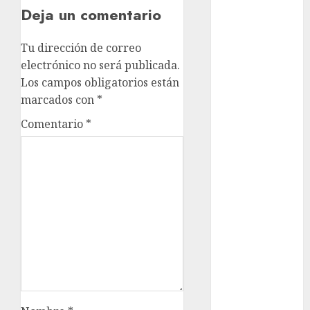
Deja un comentario
movilidad
Tu dirección de correo
Movilidad
CDMX
electrónico no será publicada.
Los campos obligatorios están
mundial
marcados con
*
2026
Comentario
*
México
Música
nacionales
opinión
Partido
Verde
salud