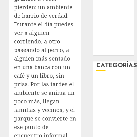
enero 2026
pierden: un ambiente
diciembre
de barrio de verdad.
2025
Durante el día puedes
noviembre
ver a alguien
2025
corriendo, a otro
marzo 2020
paseando al perro, a
enero 2020
alguien más sentado
CATEGORÍA
en una banca con un
café y un libro, sin
Al Momento
prisa. Por las tardes el
Cultura
ambiente se anima un
Deportes
poco más, llegan
El Rincón del
familias y vecinos, y el
Opinólogo
parque se convierte en
Espectáculos
Lifestyle
ese punto de
Lo Urbano
encuentro informal