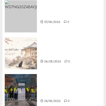
Aumentan multas de tránsito
en CDMX por ajuste de la UMA
07/08/2026
0
¿Amante de los michis?
Lánzate al Museo del Gato en
CDMX
06/08/2026
0
Metro CDMX comparte
experiencias del programa
Salvemos Vidas con el Metro
de Chile
05/08/2026
0