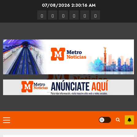
Skip
07/08/2026
2:30:16 AM
to
Entrevistas
Espectáculos
Movilidad
Metro
Cultura
Opinión
content
CDMX
Primary
Menu