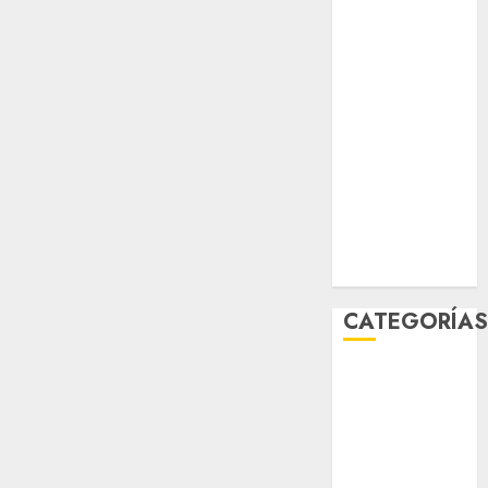
sport
STC
travel
UNAM
world
Zócalo
CATEGORÍA
Al Momento
Cultura
Deportes
El Rincón del
Opinólogo