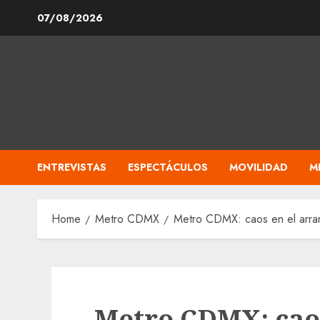
Skip
07/08/2026
to
content
ENTREVISTAS
ESPECTÁCULOS
MOVILIDAD
M
Home
Metro CDMX
Metro CDMX: caos en el arran
Metro CDMX: cao