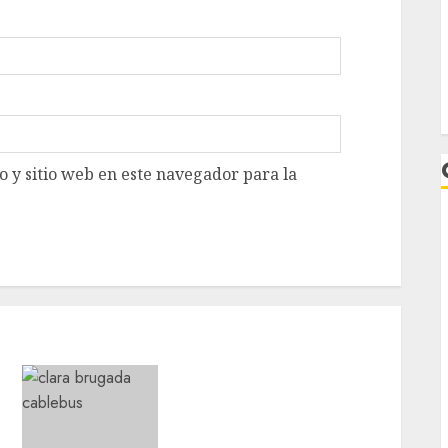
 y sitio web en este navegador para la
L
a
Clara Brugada anuncia las
líneas 4, 5 y 6 del Cablebús