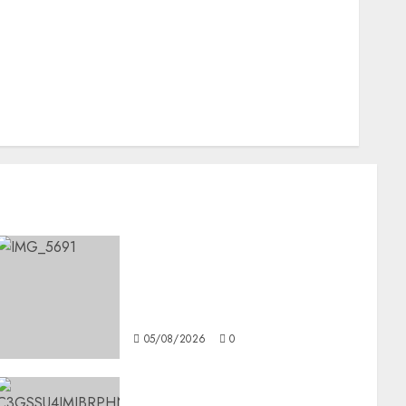
Nacionales
Opinión
Opinión
Tecnología
Videos MetroNoticias
Viral
CDMX reforzará protección
del patrimonio familiar;
anuncian nuevas acciones
contra el despojo
05/08/2026
0