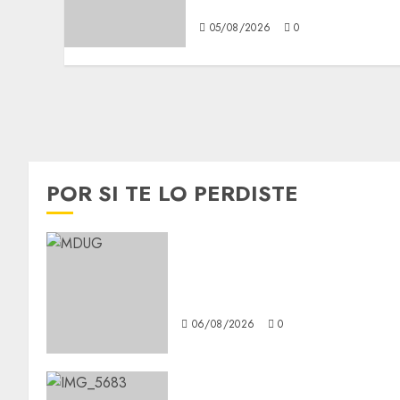
Metro de Chile
05/08/2026
0
POR SI TE LO PERDISTE
¿Amante de los michis?
Lánzate al Museo del Gato en
CDMX
06/08/2026
0
Diagnóstico oportuno y