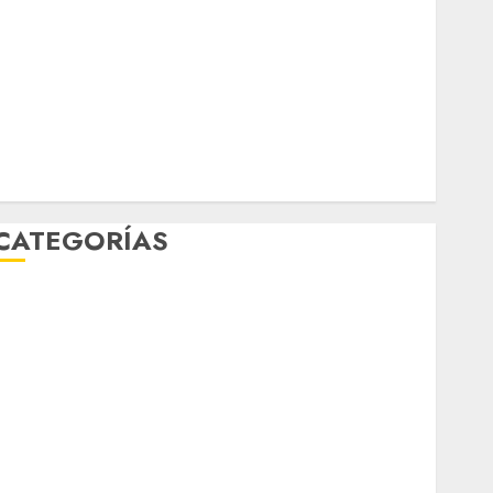
marzo 2026
febrero 2026
enero 2026
diciembre 2025
noviembre 2025
marzo 2020
enero 2020
CATEGORÍAS
Al Momento
Cultura
Deportes
El Rincón del Opinólogo
Espectáculos
ifestyle
Lo Urbano
Metro CDMX