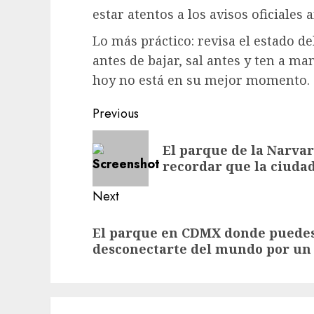
estar atentos a los avisos oficiales a
Lo más práctico: revisa el estado de
antes de bajar, sal antes y ten a ma
hoy no está en su mejor momento.
Post
Previous
navigation
Previous
El parque de la Narvar
post:
recordar que la ciuda
Next
Next
El parque en CDMX donde puedes g
post:
desconectarte del mundo por un 