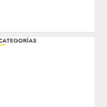
Música
nacionales
opinión
Partido Verde
salud
sport
STC
travel
UNAM
world
Zócalo
CATEGORÍAS
Al Momento
Cultura
Deportes
El Rincón del Opinólogo
Espectáculos
ifestyle
Lo Urbano
Metro CDMX
Metropoli
Movilidad