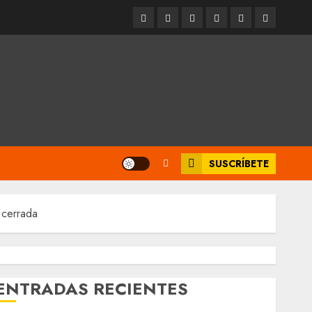
Entrevistas
Espectáculos
Movilidad
Metro
Cultura
Opinión
CDMX
SUSCRÍBETE
 cerrada
ENTRADAS RECIENTES