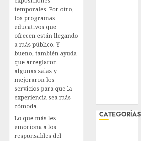
exposiciones
julio 2026
temporales. Por otro,
junio 2026
los programas
mayo 2026
educativos que
abril 2026
ofrecen están llegando
marzo 2026
a más público. Y
febrero 2026
enero 2026
bueno, también ayuda
diciembre
que arreglaron
2025
algunas salas y
noviembre
mejoraron los
2025
servicios para que la
marzo 2020
experiencia sea más
enero 2020
cómoda.
CATEGORÍA
Lo que más les
emociona a los
Al Momento
responsables del
Cultura