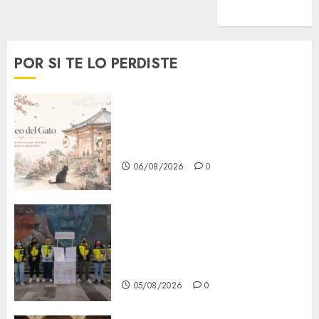
Viral
POR SI TE LO PERDISTE
¿Amante de los michis?
Lánzate al Museo del Gato en
CDMX
06/08/2026
0
Metro CDMX comparte
experiencias del programa
Salvemos Vidas con el Metro
de Chile
05/08/2026
0