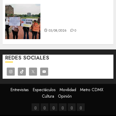
Aspirantes de la UNAM se
oponen al examen de control,
se manifiestan en Rectoría
03/08/2026
0
REDES SOCIALES
Entrevistas
Espectáculos
Movilidad
Metro CDMX
Cultura
Opinión
Entrevistas
Espectáculos
Movilidad
Metro
Cultura
Opinión
CDMX