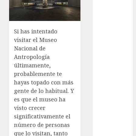
Lánzate al
Museo del
Gato en CDMX
Metro CDMX
Si has intentado
comparte
visitar el Museo
experiencias
Nacional de
del programa
Antropología
Salvemos
últimamente,
Vidas con el
probablemente te
Metro de
Chile
hayas topado con más
CDMX
gente de lo habitual. Y
reforzará
es que el museo ha
protección del
visto crecer
patrimonio
significativamente el
familiar;
número de personas
anuncian
que lo visitan, tanto
nuevas