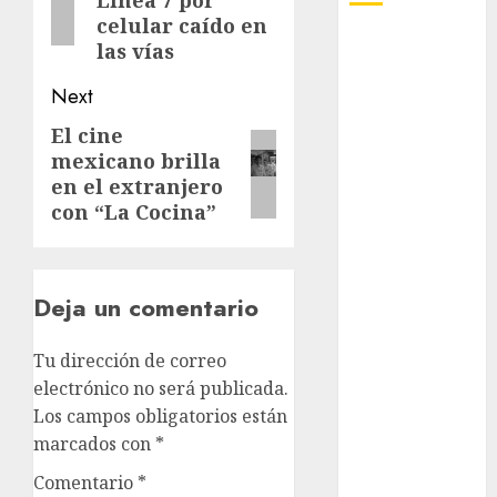
Línea 7 por
celular caído en
las vías
Adrián
Rubalcava
Next
Adrián
Rubalcava
El cine
Next
Suárez
mexicano brilla
post:
en el extranjero
Al momento
con “La Cocina”
almomento
Arte
Deja un comentario
Bellas Artes
Tu dirección de correo
electrónico no será publicada.
Business
Los campos obligatorios están
CDMX
marcados con
*
Comentario
*
cinema