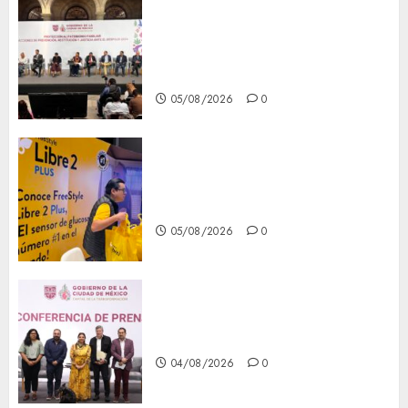
CDMX reforzará protección
del patrimonio familiar;
anuncian nuevas acciones
contra el despojo
05/08/2026
0
Diagnóstico oportuno y
prevención, ejes para mejorar
la salud de los mexicanos
05/08/2026
0
Clara Brugada anuncia las
líneas 4, 5 y 6 del Cablebús
04/08/2026
0