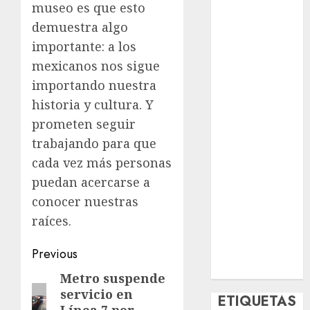
museo es que esto
Deportes
demuestra algo
El Rincón del
Opinólogo
importante: a los
Espectáculos
mexicanos nos sigue
Lifestyle
importando nuestra
Lo Urbano
historia y cultura. Y
Metro CDMX
prometen seguir
Metropoli
trabajando para que
Movilidad
cada vez más personas
Nacionales
puedan acercarse a
Opinión
Opinión
conocer nuestras
Tecnología
raíces.​​​​​​​​​​​​​​​​
Videos
Post
MetroNoticias
Previous
Viral
navigation
Metro suspende
Previous
servicio en
post:
ETIQUETAS