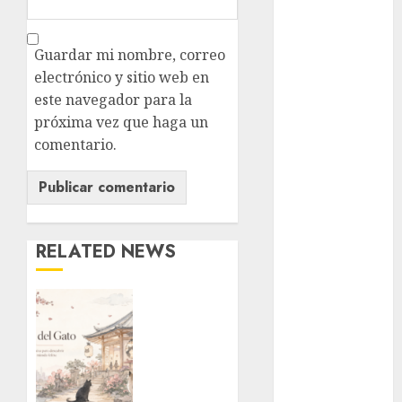
cultura
CDMX
Guardar mi nombre, correo
Cultura en
el Metro
electrónico y sitio web en
este navegador para la
deportes
próxima vez que haga un
comentario.
Edomex
espectáculos
health
RELATED NEWS
Lluvias
¿Amante
Línea 2
de los
michis?
Met
Lánzate
al
metro
Museo