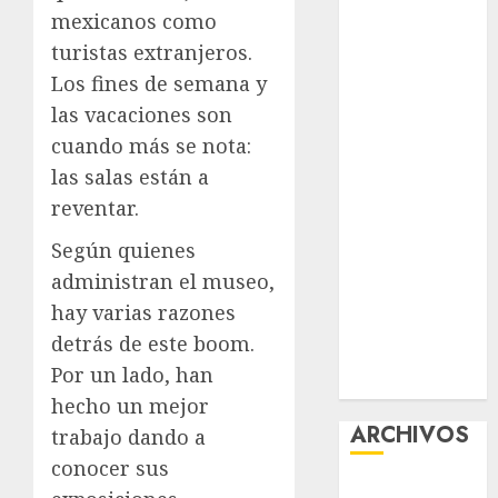
mexicanos como
acciones
contra el
turistas extranjeros.
despojo
Los fines de semana y
Diagnóstico
las vacaciones son
oportuno y
cuando más se nota:
prevención,
las salas están a
ejes para
reventar.
mejorar la
salud de los
Según quienes
mexicanos
administran el museo,
Clara Brugada
hay varias razones
anuncia las
detrás de este boom.
líneas 4, 5 y 6
Por un lado, han
del Cablebús
hecho un mejor
ARCHIVOS
trabajo dando a
conocer sus
agosto 2026