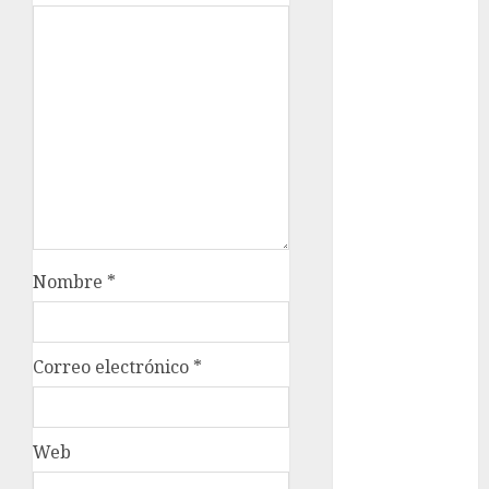
Ciudad de
México
Clara
Brugada
Claudia
Sheinbaum
Clima
Conciertos
Nombre
*
conciertos
gratis
Correo electrónico
*
Congreso
CDMX
cultura
Web