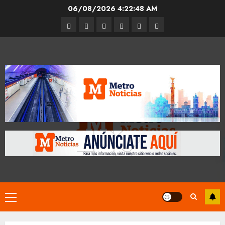
Skip
06/08/2026
4:22:48 AM
to
Entrevistas
Espectáculos
Movilidad
Metro
Cultura
Opinión
content
CDMX
Primary
Menu