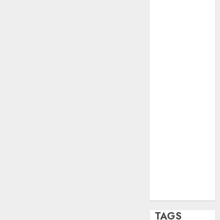
opinión
Partido
Verde
salud
sport
STC
travel
UNAM
world
Zócalo
TAGS