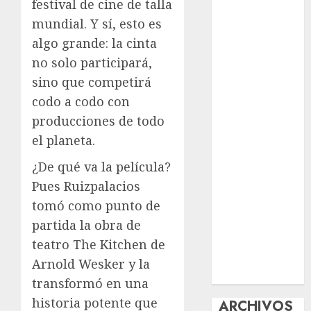
festival de cine de talla
reforzará
mundial. Y sí, esto es
protección del
algo grande: la cinta
patrimonio
no solo participará,
familiar;
sino que competirá
anuncian
codo a codo con
nuevas
acciones
producciones de todo
contra el
el planeta.
despojo
¿De qué va la película?
Diagnóstico
Pues Ruizpalacios
oportuno y
tomó como punto de
prevención,
ejes para
partida la obra de
mejorar la
teatro The Kitchen de
salud de los
Arnold Wesker y la
mexicanos
transformó en una
historia potente que
ARCHIVOS