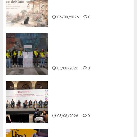
Lánzate al Museo del Gato en
CDMX
06/08/2026
0
Metro CDMX comparte
experiencias del programa
Salvemos Vidas con el Metro
de Chile
05/08/2026
0
CDMX reforzará protección
del patrimonio familiar;
anuncian nuevas acciones
contra el despojo
05/08/2026
0