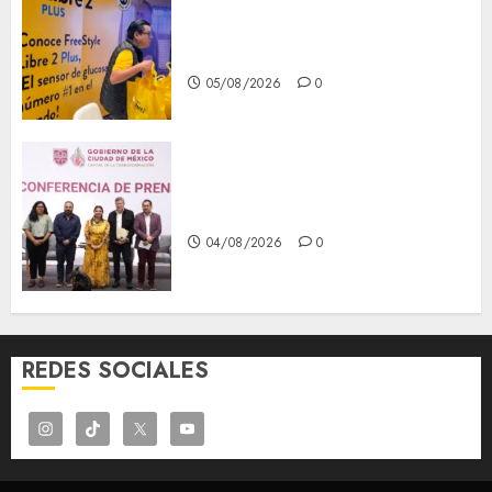
Diagnóstico oportuno y
prevención, ejes para mejorar
la salud de los mexicanos
05/08/2026
0
Clara Brugada anuncia las
líneas 4, 5 y 6 del Cablebús
04/08/2026
0
REDES SOCIALES