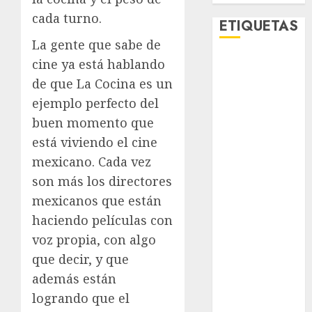
cada turno.
ETIQUETAS
La gente que sabe de
cine ya está hablando
Adrián
Rubalcava
de que La Cocina es un
ejemplo perfecto del
Adrián
Rubalcava
buen momento que
Suárez
está viviendo el cine
Al momento
mexicano. Cada vez
son más los directores
almomento
mexicanos que están
Arte
haciendo películas con
voz propia, con algo
Business
que decir, y que
además están
CDMX
logrando que el
cine