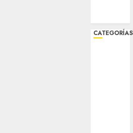
world
Zócalo
CATEGORÍA
Al Momento
Cultura
Deportes
El Rincón del
Opinólogo
Espectáculos
Lifestyle
Lo Urbano
Metro CDMX
Metropoli
Movilidad
Nacionales