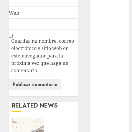
cine
Web
cinema
Ciudad de
México
Guardar mi nombre, correo
electrónico y sitio web en
Clara
este navegador para la
Brugada
próxima vez que haga un
Claudia
comentario.
Sheinbaum
Clima
Conciertos
RELATED NEWS
conciertos
gratis
¿Amante
de los
Congreso