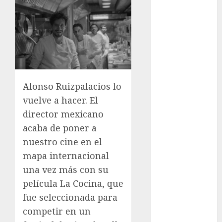
tránsito en
CDMX por
ajuste de la
UMA
¿Amante de
los michis?
Lánzate al
Alonso Ruizpalacios lo
Museo del
vuelve a hacer. El
Gato en CDMX
director mexicano
Metro CDMX
acaba de poner a
comparte
nuestro cine en el
experiencias
mapa internacional
del programa
una vez más con su
Salvemos
Vidas con el
película La Cocina, que
Metro de
fue seleccionada para
Chile
competir en un
CDMX