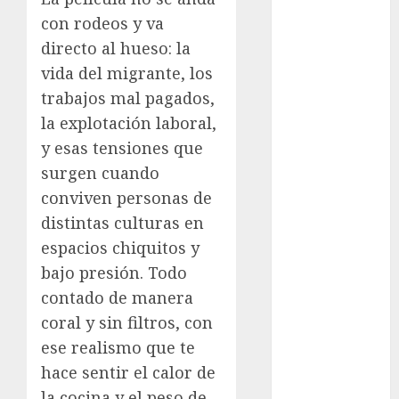
Al Momento
con rodeos y va
Cultura
directo al hueso: la
Deportes
vida del migrante, los
El Rincón del
trabajos mal pagados,
Opinólogo
la explotación laboral,
Espectáculos
Lifestyle
y esas tensiones que
Lo Urbano
surgen cuando
Metro CDMX
conviven personas de
Metropoli
distintas culturas en
Movilidad
espacios chiquitos y
Nacionales
bajo presión. Todo
Opinión
contado de manera
Opinión
coral y sin filtros, con
Tecnología
ese realismo que te
Videos
MetroNoticias
hace sentir el calor de
Viral
la cocina y el peso de