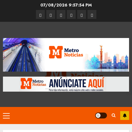
Skip
07/08/2026
9:57:55 PM
to
Entrevistas
Espectáculos
Movilidad
Metro
Cultura
Opinión
content
CDMX
Primary
Menu