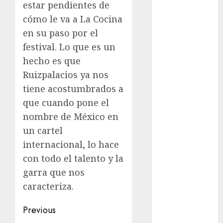
estar pendientes de
Lluvias
cómo le va a La Cocina
Línea 2
en su paso por el
festival. Lo que es un
Met
hecho es que
metro
Ruizpalacios ya nos
tiene acostumbrados a
metro
que cuando pone el
CDMX
nombre de México en
Metrópoli
un cartel
internacional, lo hace
movilidad
con todo el talento y la
Movilidad
garra que nos
CDMX
caracteriza.​​​​​​​​​​​​​​​​
Movilidad
Integrada
Post
Previous