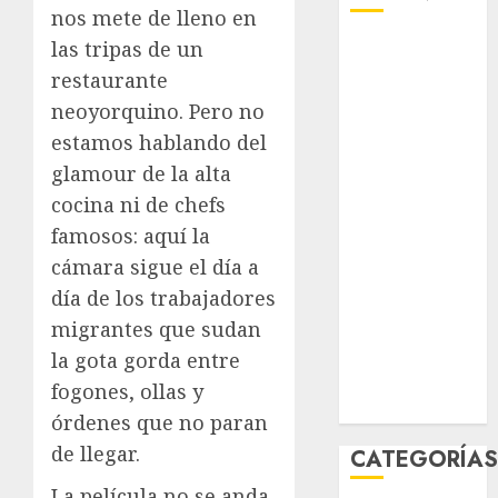
nos mete de lleno en
agosto 2026
las tripas de un
julio 2026
restaurante
junio 2026
neoyorquino. Pero no
mayo 2026
estamos hablando del
abril 2026
glamour de la alta
marzo 2026
cocina ni de chefs
febrero 2026
famosos: aquí la
enero 2026
cámara sigue el día a
diciembre
día de los trabajadores
2025
noviembre
migrantes que sudan
2025
la gota gorda entre
marzo 2020
fogones, ollas y
enero 2020
órdenes que no paran
de llegar.
CATEGORÍA
La película no se anda