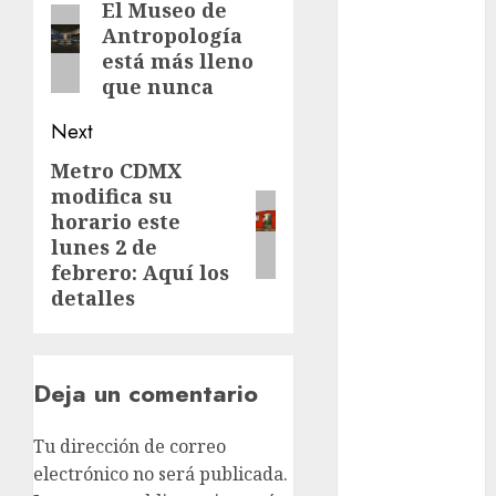
navigation
mundial
El Museo de
Previous
2026
Antropología
post:
está más lleno
México
que nunca
Música
Next
nacionales
Metro CDMX
Next
modifica su
post:
opinión
horario este
lunes 2 de
Partido
febrero: Aquí los
Verde
detalles
salud
sport
Deja un comentario
travel
Tu dirección de correo
world
electrónico no será publicada.