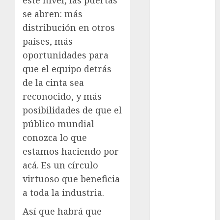
este nivel, las puertas
cultura
se abren: más
distribución en otros
cultura
CDMX
países, más
oportunidades para
Cultura en
el Metro
que el equipo detrás
de la cinta sea
deportes
reconocido, y más
Edomex
posibilidades de que el
público mundial
espectáculos
conozca lo que
examen de
estamos haciendo por
admisión
acá. Es un círculo
UNAM
virtuoso que beneficia
Futbol
a toda la industria.
health
Así que habrá que