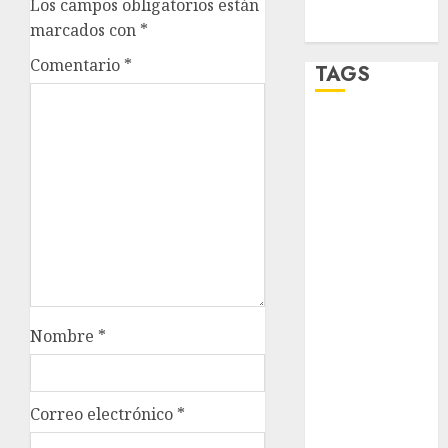
Los campos obligatorios están
Zócalo
marcados con
*
Comentario
*
TAGS
Adrián
Rubalcava
Adrián
Rubalcava
Suárez
Al momento
almomento
Nombre
*
Arte
Business
Correo electrónico
*
CDMX