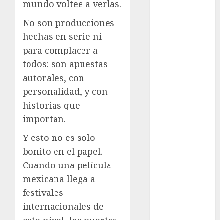
mundo voltee a verlas.
cinema
No son producciones
hechas en serie ni
Ciudad de
México
para complacer a
todos: son apuestas
Clara
Brugada
autorales, con
personalidad, y con
Claudia
historias que
Sheinbaum
importan.
Clima
Y esto no es solo
Conciertos
bonito en el papel.
Cuando una película
conciertos
gratis
mexicana llega a
festivales
Congreso
internacionales de
CDMX