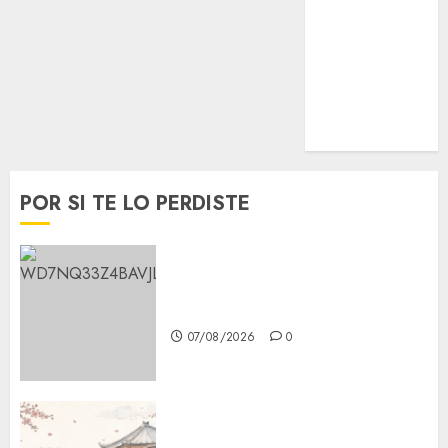
Opinión
Opinión
Tecnología
Videos
MetroNoticias
Viral
POR SI TE LO PERDISTE
Aumentan multas de tránsito
en CDMX por ajuste de la UMA
07/08/2026
0
¿Amante de los michis?