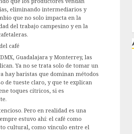
endo que los productores vendan
rías, eliminando intermediarios y
bio que no solo impacta en la
dad del trabajo campesino y en la
afetaleras.
del café
CDMX, Guadalajara y Monterrey, las
lican. Ya no se trata solo de tomar un
j
ora hay baristas que dominan métodos
o de tueste claro, y que te explican
ene toques cítricos, si es
te.
encioso. Pero en realidad es una
iempre estuvo ahí: el café como
to cultural, como vínculo entre el