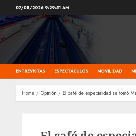
Skip
07/08/2026
9:29:52 AM
to
content
ENTREVISTAS
ESPECTÁCULOS
MOVILIDAD
M
Home
Opinión
El café de especialidad se tomó Mé
El café de especi