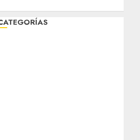
enero 2020
CATEGORÍAS
Al Momento
Cultura
Deportes
El Rincón del Opinólogo
Espectáculos
ifestyle
Lo Urbano
Metro CDMX
Metropoli
Movilidad
Nacionales
Opinión
Opinión
Tecnología