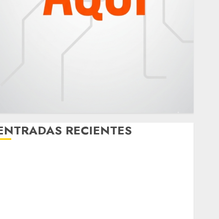
ENTRADAS RECIENTES
¿Amante de los michis? Lánzate al Museo del Gato
en CDMX
Metro CDMX comparte experiencias del programa
Salvemos Vidas con el Metro de Chile
CDMX reforzará protección del patrimonio familiar;
anuncian nuevas acciones contra el despojo