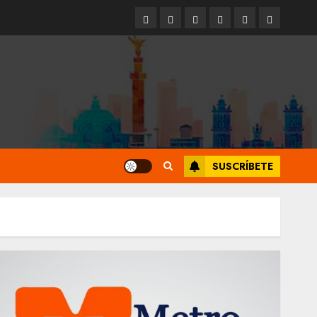
Entrevistas
Espectáculos
Movilidad
Metro
Cultura
Opinión
CDMX
SUSCRÍBETE