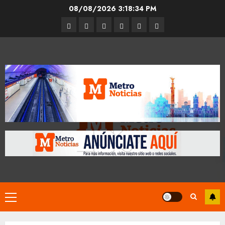
Skip
08/08/2026
3:18:35 PM
to
Entrevistas
Espectáculos
Movilidad
Metro
Cultura
Opinión
content
CDMX
Primary
Menu