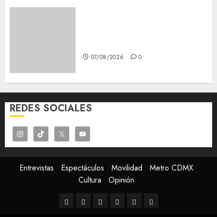
Glücksspiel Österreich –
Schritte und Methoden für
Einsteiger
07/08/2026
0
REDES SOCIALES
Entrevistas
Espectáculos
Movilidad
Metro CDMX
Cultura
Opinión
Entrevistas
Espectáculos
Movilidad
Metro
Cultura
Opinión
CDMX