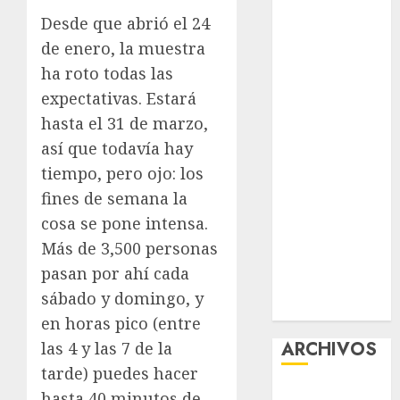
Guide:
Desde que abrió el 24
Licensing,
de enero, la muestra
Data
ha roto todas las
Protection &
expectativas. Estará
Safe Play for
hasta el 31 de marzo,
US Players
así que todavía hay
Girls Only Fan
tiempo, pero ojo: los
Sign-Up
Guide: Secure,
fines de semana la
Simple
cosa se pone intensa.
Registration
Más de 3,500 personas
Steps for a
pasan por ahí cada
Premium
sábado y domingo, y
Experience
en horas pico (entre
ARCHIVOS
las 4 y las 7 de la
tarde) puedes hacer
agosto 2026
hasta 40 minutos de