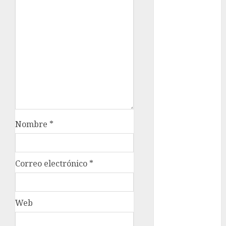
metro
metro
CDMX
Metrópoli
movilidad
Movilidad
CDMX
Nombre
*
mundial
2026
Correo electrónico
*
México
Música
Web
nacionales