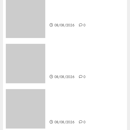
Download 1xBet APK Free:
Steps and Methods
08/08/2026
0
Casino Online Android
Security Guide: Licensing,
Data Protection & Safe Play
for US Players
08/08/2026
0
Girls Only Fan Sign-Up Guide:
Secure, Simple Registration
Steps for a Premium
Experience
08/08/2026
0