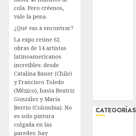
julio 2026
cola. Pero créenos,
junio 2026
vale la pena.
mayo 2026
¿Qué vas a encontrar?
abril 2026
marzo 2026
La expo reúne 62
febrero 2026
obras de 14 artistas
enero 2026
latinoamericanos
diciembre
increíbles: desde
2025
Catalina Bauer (Chile)
noviembre
2025
y Francisco Toledo
marzo 2020
(México), hasta Beatriz
enero 2020
González y María
Berrío (Colombia). No
CATEGORÍA
es solo pintura
colgada en las
Al Momento
paredes: hay
Cultura