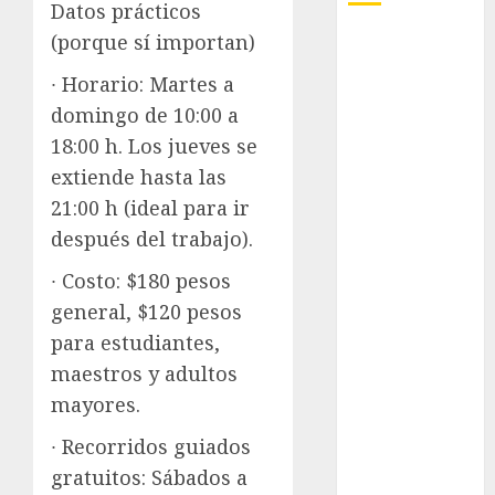
Datos prácticos
(porque sí importan)
Adrián
Rubalcava
∙ Horario: Martes a
domingo de 10:00 a
Adrián
Rubalcava
18:00 h. Los jueves se
Suárez
extiende hasta las
Al momento
21:00 h (ideal para ir
después del trabajo).
almomento
∙ Costo: $180 pesos
Arte
general, $120 pesos
Business
para estudiantes,
maestros y adultos
CDMX
mayores.
cine
∙ Recorridos guiados
gratuitos: Sábados a
cinema