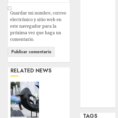
opinión
Guardar mi nombre, correo
Partido
electrónico y sitio web en
Verde
este navegador para la
próxima vez que haga un
salud
comentario.
sport
STC
travel
RELATED NEWS
UNAM
Plaza
world
Tlaxcoaque
se
Zócalo
convierte
en el
hábitat
TAGS