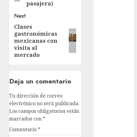
deportes
pasajera)
Next
Edomex
Clases
Next
espectáculos
gastronómicas
post:
mexicanas con
examen de
admisión
visita al
UNAM
mercado
Futbol
Gobierno
Deja un comentario
de mexico
Tu dirección de correo
health
electrónico no será publicada.
Lluvias
Los campos obligatorios están
marcados con
*
Línea 2
Comentario
*
Met