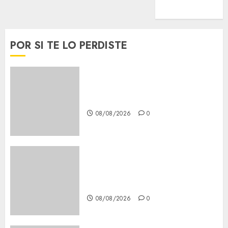
Viral
POR SI TE LO PERDISTE
Casino de Mâcon promo en
France : guide complet 2024
08/08/2026
0
Lac du Der casino : guide
complet du bonus de
bienvenue et des promotions
08/08/2026
0