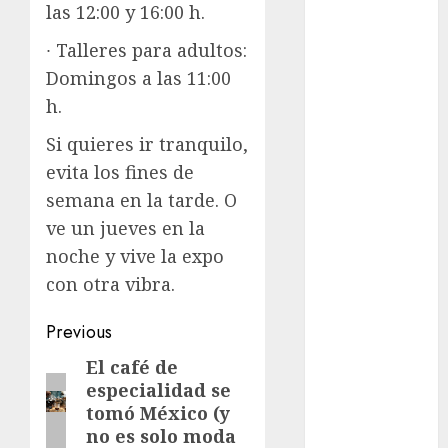
las 12:00 y 16:00 h.
Clara
Brugada
∙ Talleres para adultos:
Domingos a las 11:00
Claudia
h.
Sheinbaum
Si quieres ir tranquilo,
Clima
evita los fines de
Conciertos
semana en la tarde. O
ve un jueves en la
conciertos
gratis
noche y vive la expo
con otra vibra.
Congreso
CDMX
Post
Previous
cultura
navigation
El café de
Previous
especialidad se
post:
cultura
tomó México (y
CDMX
no es solo moda