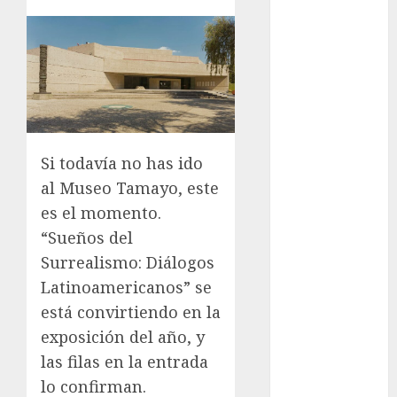
Mâcon promo
en France :
guide complet
2024
Lac du Der
casino : guide
complet du
Si todavía no has ido
bonus de
al Museo Tamayo, este
bienvenue et
es el momento.
des
“Sueños del
promotions
Download
Surrealismo: Diálogos
1xBet APK
Latinoamericanos” se
Free: Steps
está convirtiendo en la
and Methods
exposición del año, y
Casino Online
las filas en la entrada
Android
lo confirman.
Security