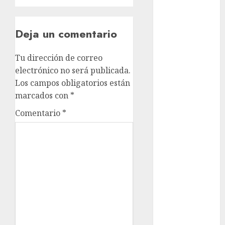
Clima
Deja un comentario
Conciertos
Tu dirección de correo
conciertos
gratis
electrónico no será publicada.
Los campos obligatorios están
Congreso
marcados con
*
CDMX
Comentario
*
cultura
cultura
CDMX
deportes
Edomex
espectáculos