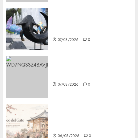
Plaza Tlaxcoaque se convierte
en el hábitat de la exposición
“Ajolotes en el Corazón”
07/08/2026
0
Aumentan multas de tránsito
en CDMX por ajuste de la UMA
07/08/2026
0
¿Amante de los michis?
Lánzate al Museo del Gato en
CDMX
06/08/2026
0