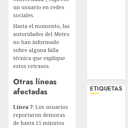
Lo Urbano
un usuario en redes
Metro CDMX
sociales.
Metropoli
Movilidad
Hasta el momento, las
Nacionales
autoridades del Metro
Opinión
no han informado
Opinión
sobre alguna falla
Tecnología
técnica que explique
Videos
estos retrasos.
MetroNoticias
Viral
Otras líneas
ETIQUETAS
afectadas
Adrián
Línea 7
: Los usuarios
Rubalcava
reportaron demoras
Adrián
de hasta 15 minutos
Rubalcava