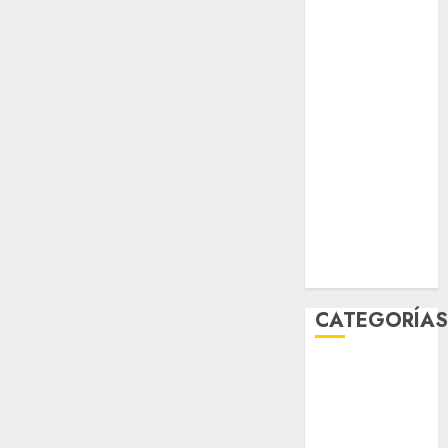
0
salud
sport
STC
travel
UNAM
world
Zócalo
CATEGORÍA
Al Momento
Cultura
Deportes
El Rincón del