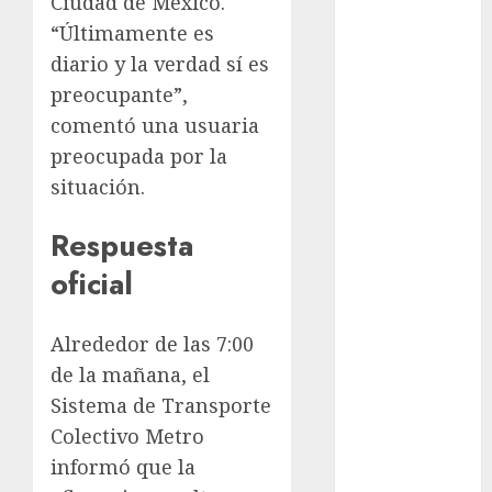
Ciudad de México.
examen de
admisión
“Últimamente es
UNAM
diario y la verdad sí es
preocupante”,
Futbol
comentó una usuaria
Gobierno
preocupada por la
de mexico
situación.
health
Respuesta
Lluvias
oficial
Línea 2
Alrededor de las 7:00
Met
de la mañana, el
metro
Sistema de Transporte
Colectivo Metro
metro
CDMX
informó que la