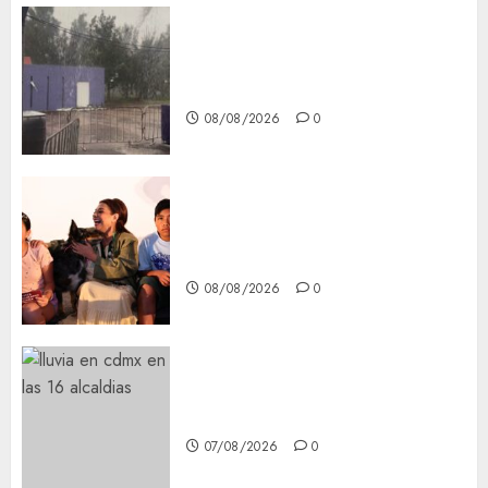
Activó el GCDMX Plan
Tlaloque por aguacero del
viernes
08/08/2026
0
Clara Brugada entregó 24 mil
becas para Uniformes y Útiles
Escolares a estudiantes
08/08/2026
0
¡Agárrate! Ya viene el agua en
CDMX
07/08/2026
0