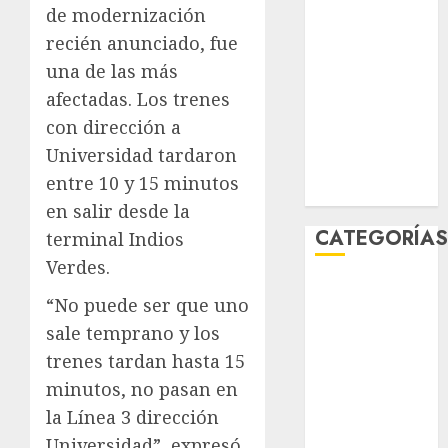
de modernización
febrero 2026
recién anunciado, fue
enero 2026
diciembre
una de las más
2025
afectadas. Los trenes
noviembre
con dirección a
2025
Universidad tardaron
marzo 2020
entre 10 y 15 minutos
enero 2020
en salir desde la
CATEGORÍA
terminal Indios
Verdes.
Al Momento
“No puede ser que uno
Cultura
sale temprano y los
Deportes
trenes tardan hasta 15
El Rincón del
Opinólogo
minutos, no pasan en
Espectáculos
la Línea 3 dirección
Lifestyle
Universidad”, expresó