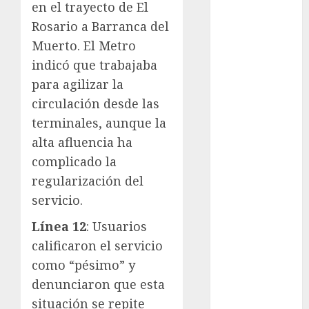
en el trayecto de El
Suárez
Rosario a Barranca del
Al momento
Muerto. El Metro
indicó que trabajaba
almomento
para agilizar la
Arte
circulación desde las
terminales, aunque la
Business
alta afluencia ha
CDMX
complicado la
regularización del
cine
servicio.
cinema
Línea 12
: Usuarios
calificaron el servicio
Clara
Brugada
como “pésimo” y
denunciaron que esta
Claudia
Sheinbaum
situación se repite