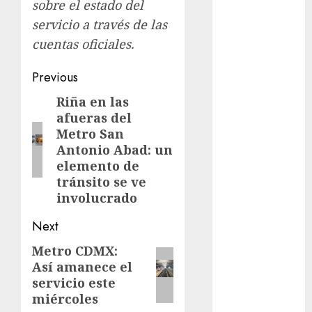
Rubalcava
sobre el estado del
Suárez
servicio a través de las
Al momento
cuentas oficiales.
almomento
Post
Previous
navigation
Riña en las
Arte
Previous
afueras del
post:
Business
Metro San
Antonio Abad: un
CDMX
elemento de
tránsito se ve
cine
involucrado
cinema
Next
Metro CDMX:
Next
Clara
Brugada
Así amanece el
post:
servicio este
Claudia
miércoles
Sheinbaum