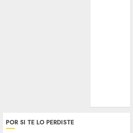
Opinólogo
Espectáculos
Lifestyle
Lo Urbano
Metro CDMX
Metropoli
Movilidad
Nacionales
Opinión
Opinión
Tecnología
Videos
MetroNoticias
Viral
POR SI TE LO PERDISTE