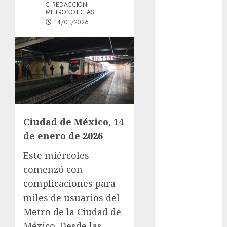
C REDACCIÓN
GCDMX Plan
METRONOTICIAS
Tlaloque por
14/01/2026
aguacero del
viernes
Clara Brugada
entregó 24 mil
becas para
Uniformes y
Útiles
Ciudad de México, 14
Escolares a
de enero de 2026
estudiantes
¡Agárrate! Ya
Este miércoles
viene el agua
comenzó con
en CDMX
complicaciones para
Plaza
miles de usuarios del
Tlaxcoaque se
Metro de la Ciudad de
convierte en
el hábitat de
México. Desde las