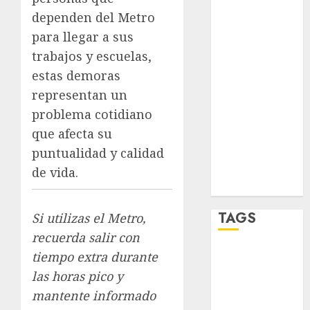
salud
dependen del Metro
sport
para llegar a sus
trabajos y escuelas,
STC
estas demoras
travel
representan un
problema cotidiano
UNAM
que afecta su
world
puntualidad y calidad
de vida.
Zócalo
TAGS
Si utilizas el Metro,
recuerda salir con
tiempo extra durante
Adrián
Rubalcava
las horas pico y
mantente informado
Adrián