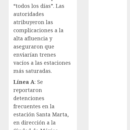
“todos los días”. Las
Clima
autoridades
Conciertos
atribuyeron las
complicaciones a la
conciertos
gratis
alta afluencia y
aseguraron que
Congreso
CDMX
enviarían trenes
vacíos a las estaciones
cultura
más saturadas.
cultura
Línea A
: Se
CDMX
reportaron
deportes
detenciones
frecuentes en la
Edomex
estación Santa Marta,
espectáculos
en dirección a la