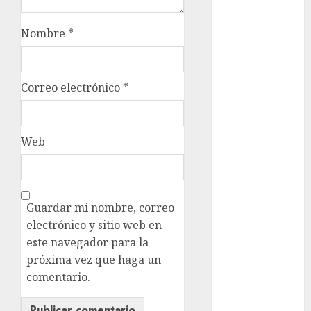
examen de
admisión
Nombre
*
UNAM
Futbol
Correo electrónico
*
Gobierno
de mexico
health
Web
Lluvias
Línea 2
Guardar mi nombre, correo
Met
electrónico y sitio web en
este navegador para la
metro
próxima vez que haga un
comentario.
metro
CDMX