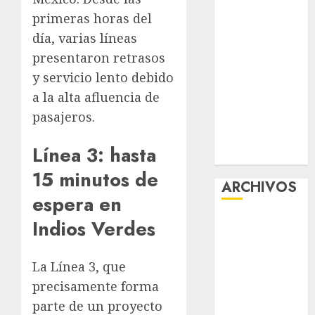
la exposición
primeras horas del
“Ajolotes en el
día, varias líneas
Corazón”
presentaron retrasos
Aumentan
y servicio lento debido
multas de
a la alta afluencia de
tránsito en
pasajeros.
CDMX por
ajuste de la
Línea 3: hasta
UMA
15 minutos de
ARCHIVOS
espera en
agosto 2026
Indios Verdes
julio 2026
junio 2026
La Línea 3, que
mayo 2026
precisamente forma
abril 2026
parte de un proyecto
marzo 2026