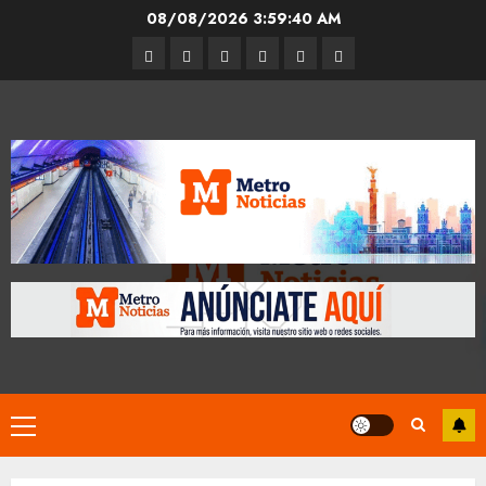
Skip
08/08/2026
3:59:40 AM
to
Entrevistas
Espectáculos
Movilidad
Metro
Cultura
Opinión
content
CDMX
Primary
Menu