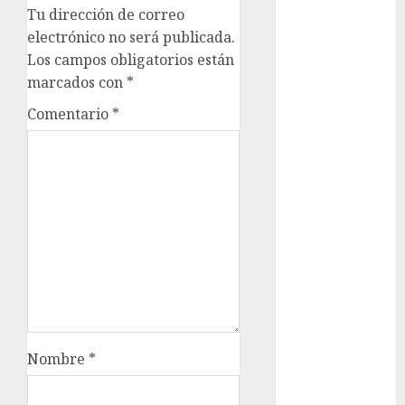
Tu dirección de correo
examen de
admisión
electrónico no será publicada.
UNAM
Los campos obligatorios están
marcados con
*
Futbol
Comentario
*
Gobierno
de mexico
health
Lluvias
Línea 2
Met
metro
Nombre
*
metro
CDMX