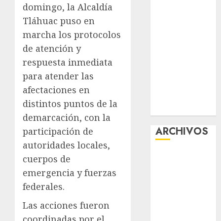
domingo, la Alcaldía
la exposición
Tláhuac puso en
“Ajolotes en el
marcha los protocolos
Corazón”
Aumentan
de atención y
multas de
respuesta inmediata
tránsito en
para atender las
CDMX por
afectaciones en
ajuste de la
distintos puntos de la
UMA
demarcación, con la
ARCHIVOS
participación de
autoridades locales,
agosto 2026
cuerpos de
julio 2026
emergencia y fuerzas
junio 2026
federales.
mayo 2026
Las acciones fueron
abril 2026
marzo 2026
coordinadas por el