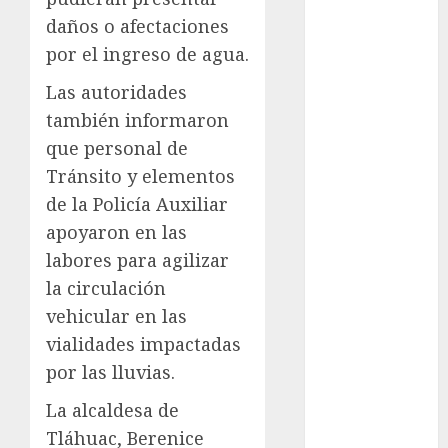
daños o afectaciones
Clima
por el ingreso de agua.
Conciertos
Las autoridades
conciertos
también informaron
gratis
que personal de
Congreso
Tránsito y elementos
CDMX
de la Policía Auxiliar
cultura
apoyaron en las
labores para agilizar
cultura
la circulación
CDMX
vehicular en las
deportes
vialidades impactadas
por las lluvias.
Edomex
La alcaldesa de
espectáculos
Tláhuac, Berenice