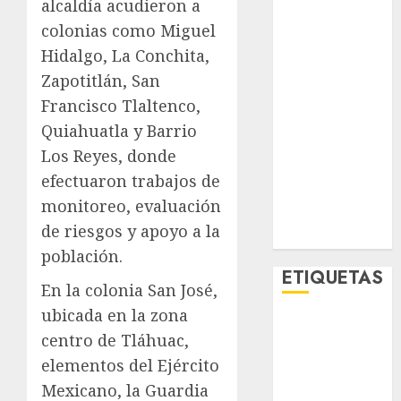
alcaldía acudieron a
Lo Urbano
colonias como Miguel
Metro CDMX
Hidalgo, La Conchita,
Metropoli
Zapotitlán, San
Movilidad
Nacionales
Francisco Tlaltenco,
Opinión
Quiahuatla y Barrio
Opinión
Los Reyes, donde
Tecnología
efectuaron trabajos de
Videos
monitoreo, evaluación
MetroNoticias
de riesgos y apoyo a la
Viral
población.
ETIQUETAS
En la colonia San José,
ubicada en la zona
Adrián
centro de Tláhuac,
Rubalcava
elementos del Ejército
Adrián
Mexicano, la Guardia
Rubalcava