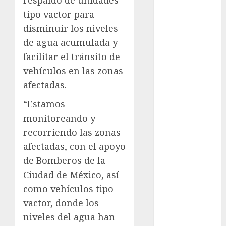
respaldo de unidades
Metrópoli
tipo vactor para
disminuir los niveles
movilidad
de agua acumulada y
Movilidad
facilitar el tránsito de
CDMX
vehículos en las zonas
mundial
afectadas.
2026
“Estamos
México
monitoreando y
recorriendo las zonas
Música
afectadas, con el apoyo
nacionales
de Bomberos de la
Ciudad de México, así
opinión
como vehículos tipo
Partido
vactor, donde los
Verde
niveles del agua han