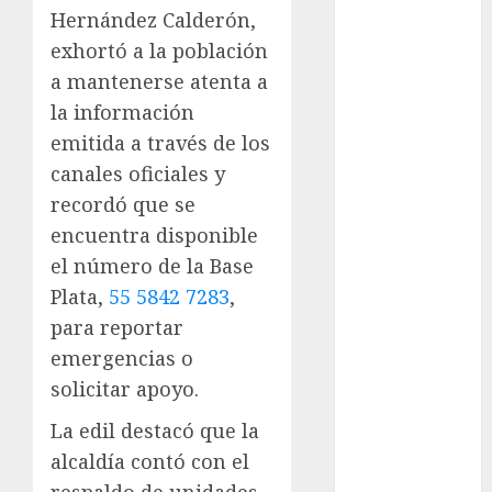
examen de
Hernández Calderón,
admisión
UNAM
exhortó a la población
a mantenerse atenta a
Futbol
la información
emitida a través de los
Gobierno
de mexico
canales oficiales y
recordó que se
health
encuentra disponible
Lluvias
el número de la Base
Plata,
55 5842 7283
,
Línea 2
para reportar
Met
emergencias o
solicitar apoyo.
metro
La edil destacó que la
metro
alcaldía contó con el
CDMX