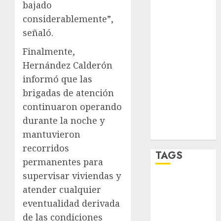
salud
bajado
considerablemente”,
sport
señaló.
STC
Finalmente,
Hernández Calderón
travel
informó que las
UNAM
brigadas de atención
continuaron operando
world
durante la noche y
Zócalo
mantuvieron
recorridos
TAGS
permanentes para
supervisar viviendas y
Adrián
atender cualquier
Rubalcava
eventualidad derivada
Adrián
de las condiciones