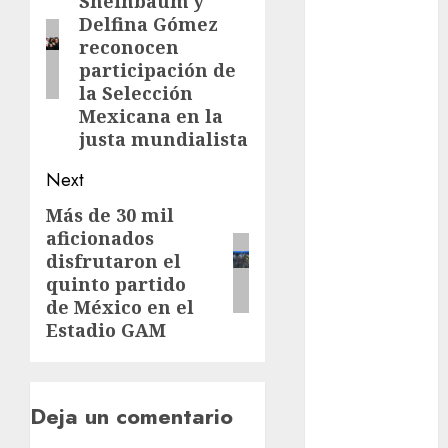
Sheinbaum y
post:
Delfina Gómez
Clima
reconocen
participación de
Conciertos
la Selección
Mexicana en la
conciertos
gratis
justa mundialista
Congreso
Next
CDMX
Más de 30 mil
Next
cultura
aficionados
post:
disfrutaron el
cultura
quinto partido
CDMX
de México en el
Estadio GAM
deportes
Edomex
Deja un comentario
espectáculos