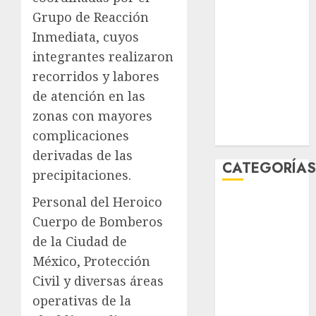
febrero 2026
Grupo de Reacción
enero 2026
Inmediata, cuyos
diciembre
integrantes realizaron
2025
recorridos y labores
noviembre
de atención en las
2025
zonas con mayores
marzo 2020
complicaciones
enero 2020
derivadas de las
CATEGORÍA
precipitaciones.
Personal del Heroico
Al Momento
Cultura
Cuerpo de Bomberos
Deportes
de la Ciudad de
El Rincón del
México, Protección
Opinólogo
Civil y diversas áreas
Espectáculos
operativas de la
Lifestyle