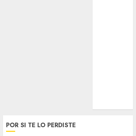
0
Opinólogo
Espectáculos
Lifestyle
Lo Urbano
Metro CDMX
Metropoli
Movilidad
Nacionales
Opinión
Opinión
Tecnología
Videos
MetroNoticias
Viral
POR SI TE LO PERDISTE