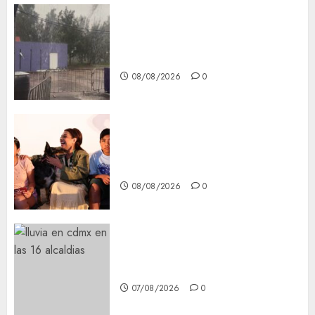
Activó el GCDMX Plan
Tlaloque por aguacero del
viernes
08/08/2026
0
Clara Brugada entregó 24 mil
becas para Uniformes y Útiles
Escolares a estudiantes
08/08/2026
0
¡Agárrate! Ya viene el agua en
CDMX
07/08/2026
0