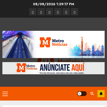
Skip
08/08/2026
1:29:18 PM
to
Entrevistas
Espectáculos
Movilidad
Metro
Cultura
Opinión
content
CDMX
Primary
Menu