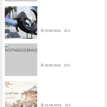
Plaza Tlaxcoaque se convierte
en el hábitat de la exposición
“Ajolotes en el Corazón”
07/08/2026
0
Aumentan multas de tránsito
en CDMX por ajuste de la UMA
07/08/2026
0
¿Amante de los michis?
Lánzate al Museo del Gato en
CDMX
06/08/2026
0