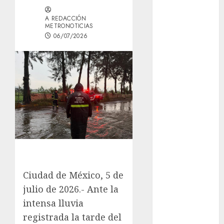
GCDMX Plan
A REDACCIÓN
Tlaloque por
METRONOTICIAS
aguacero del
06/07/2026
viernes
Clara Brugada
entregó 24 mil
becas para
Uniformes y
Útiles
Escolares a
estudiantes
¡Agárrate! Ya
viene el agua
en CDMX
Ciudad de México, 5 de
Plaza
julio de 2026.- Ante la
Tlaxcoaque se
intensa lluvia
convierte en
registrada la tarde del
el hábitat de