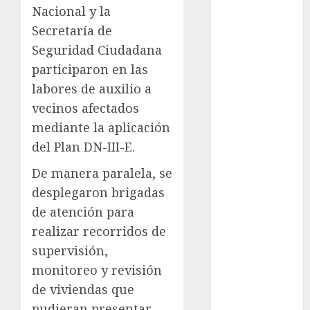
Suárez
Nacional y la
Secretaría de
Al momento
Seguridad Ciudadana
almomento
participaron en las
labores de auxilio a
Arte
vecinos afectados
mediante la aplicación
Business
del Plan DN-III-E.
CDMX
De manera paralela, se
cine
desplegaron brigadas
de atención para
cinema
realizar recorridos de
Clara
supervisión,
Brugada
monitoreo y revisión
Claudia
de viviendas que
Sheinbaum
pudieran presentar