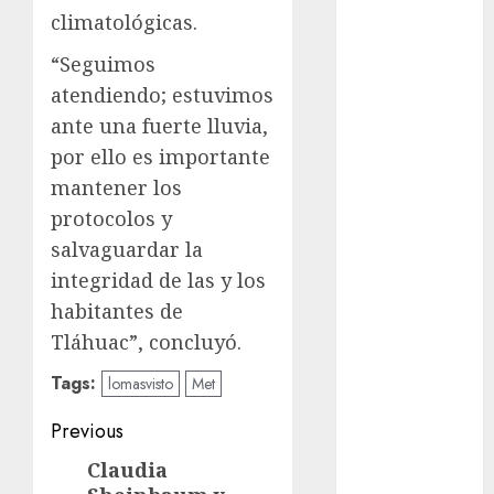
Rubalcava
Suárez
climatológicas.
“Seguimos
Al momento
atendiendo; estuvimos
almomento
ante una fuerte lluvia,
por ello es importante
Arte
mantener los
Business
protocolos y
salvaguardar la
CDMX
integridad de las y los
cine
habitantes de
Tláhuac”, concluyó.
cinema
Tags:
lomasvisto
Met
Clara
Brugada
Post
Previous
Claudia
navigation
Claudia
Previous
Sheinbaum