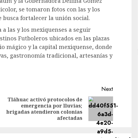
nbaum y la Gobernadora Delfina Gómez
icolor, se tomaron fotos con las y los
 busca fortalecer la unión social.
a a las y los mexiquenses a seguir
stinos Futboleros ubicados en las plazas
rio mágico y la capital mexiquense, donde
vas, gastronomía tradicional, artesanías y
Next
Tláhuac activó protocolos de
emergencia por lluvias;
Previous
Next
brigadas atendieron colonias
post:
post:
afectadas