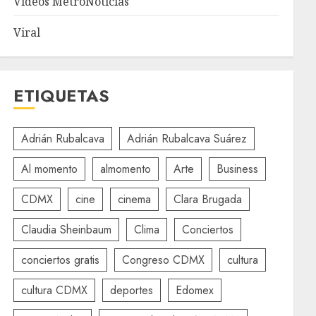
Videos MetroNoticias
Viral
ETIQUETAS
Adrián Rubalcava
Adrián Rubalcava Suárez
Al momento
almomento
Arte
Business
CDMX
cine
cinema
Clara Brugada
Claudia Sheinbaum
Clima
Conciertos
conciertos gratis
Congreso CDMX
cultura
cultura CDMX
deportes
Edomex