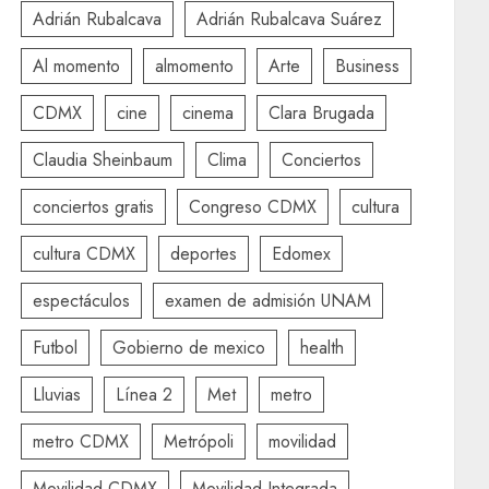
Adrián Rubalcava
Adrián Rubalcava Suárez
Al momento
almomento
Arte
Business
CDMX
cine
cinema
Clara Brugada
Claudia Sheinbaum
Clima
Conciertos
conciertos gratis
Congreso CDMX
cultura
cultura CDMX
deportes
Edomex
espectáculos
examen de admisión UNAM
Futbol
Gobierno de mexico
health
Lluvias
Línea 2
Met
metro
metro CDMX
Metrópoli
movilidad
Movilidad CDMX
Movilidad Integrada