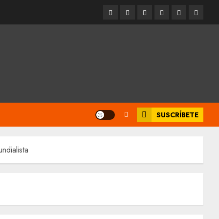
Entrevistas
Espectáculos
Movilidad
Metro
Cultura
Opinió
CDMX
SUSCRÍBETE
ndialista