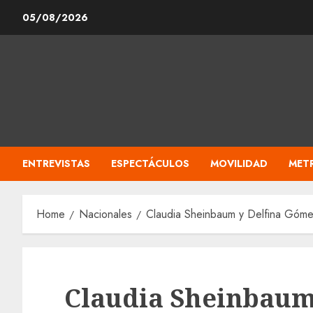
Skip
05/08/2026
to
content
ENTREVISTAS
ESPECTÁCULOS
MOVILIDAD
MET
Home
Nacionales
Claudia Sheinbaum y Delfina Gómez 
Claudia Sheinbaum