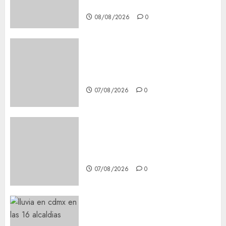
Experience
08/08/2026
0
Glücksspiel Österreich –
Schritte und Methoden für
Einsteiger
07/08/2026
0
Best OnlyFans Woman Guide:
Premium Content, Privacy &
Mobile Access
07/08/2026
0
¡Agárrate! Ya viene el agua en