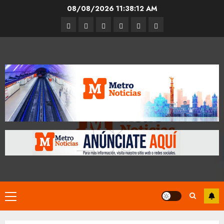
Skip
08/08/2026
11:38:12 AM
to
Entrevistas
Espectáculos
Movilidad
Metro
Cultura
Opinión
content
CDMX
Primary
Menu