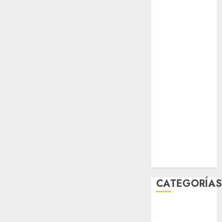
Verde
salud
sport
STC
travel
UNAM
world
Zócalo
CATEGORÍA
Al Momento
Cultura