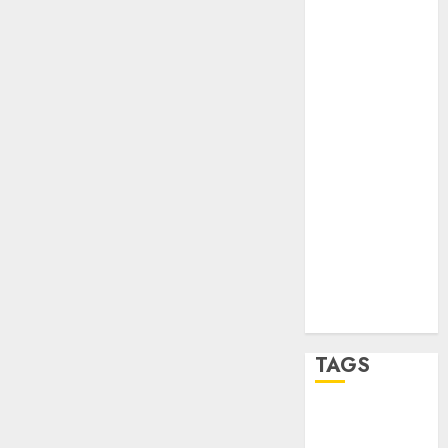
Verde
salud
sport
STC
travel
UNAM
world
Zócalo
TAGS
Adrián
Rubalcava