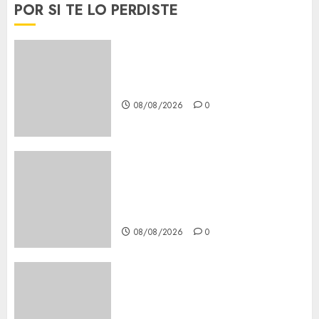
POR SI TE LO PERDISTE
Download 1xBet APK Free:
Steps and Methods
08/08/2026
0
Casino Online Android
Security Guide: Licensing,
Data Protection & Safe Play
for US Players
08/08/2026
0
Girls Only Fan Sign-Up Guide:
Secure, Simple Registration
Steps for a Premium