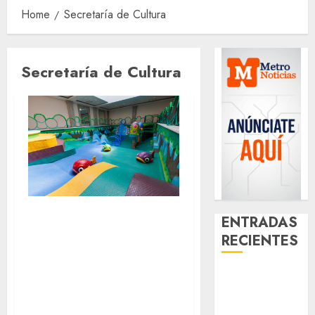
Home
Secretaría de Cultura
Secretaría de Cultura
Chapuzón de
ENTRADAS
magia. Inauguran
RECIENTES
“Alberca
Download
Encantada” para
1xBet APK
los más peques de
Free: Steps