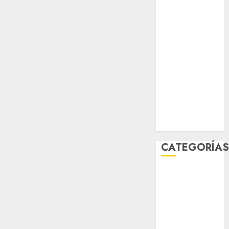
abril 2026
marzo 2026
febrero 2026
enero 2026
diciembre
2025
noviembre
2025
marzo 2020
enero 2020
CATEGORÍA
Al Momento
Cultura
Deportes
El Rincón del
Opinólogo