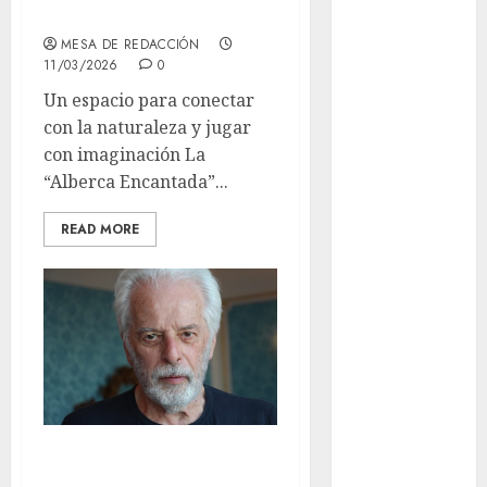
la casa
and Methods
MESA DE REDACCIÓN
Casino Online
11/03/2026
0
Android
Un espacio para conectar
Security
con la naturaleza y jugar
Guide:
con imaginación La
Licensing,
“Alberca Encantada”...
Data
Protection &
READ MORE
Safe Play for
US Players
Girls Only Fan
Sign-Up
Guide: Secure,
Simple
Registration
Steps for a
Alejandro
Premium
Experience