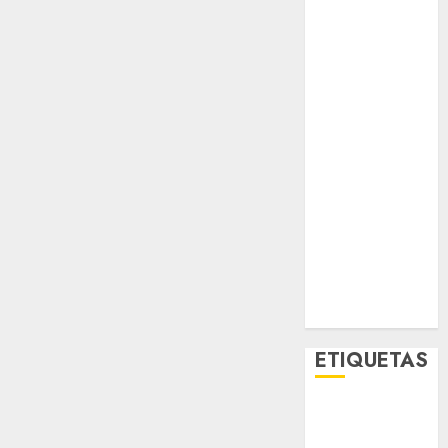
Espectáculos
Lifestyle
Lo Urbano
Metro CDMX
Metropoli
Movilidad
Nacionales
Opinión
Opinión
Tecnología
Videos
MetroNoticias
Viral
ETIQUETAS
Adrián
Rubalcava