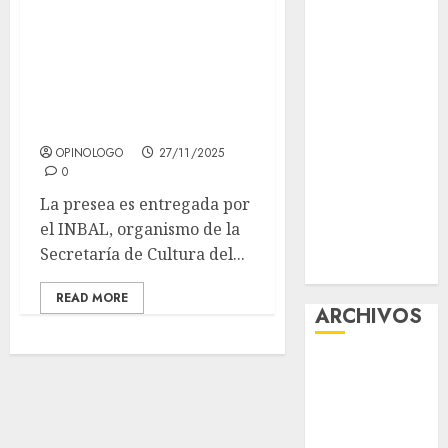
Jodorowsky
Glücksspiel
recibió la Medalla
Österreich –
Bellas Artes 2025,
Schritte und
en la disciplina de
Methoden für
Teatro
Einsteiger
Best OnlyFans
OPINOLOGO
27/11/2025
Woman Guide:
0
Premium
La presea es entregada por
Content,
el INBAL, organismo de la
Privacy &
Secretaría de Cultura del...
Mobile Access
READ MORE
ARCHIVOS
agosto 2026
julio 2026
junio 2026
mayo 2026